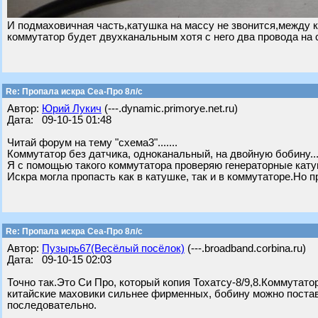
И подмаховичная часть,катушка на массу не звонится,между 
коммутатор будет двухканальным хотя с него два провода на 
Re: Пропала искра Сеа-Про 8л/с
Автор:
Юрий Лукич
(---.dynamic.primorye.net.ru)
Дата: 09-10-15 01:48
Читай форум на тему "схема3".......
Коммутатор без датчика, одноканальный, на двойную бобину..
Я с помощью такого коммутатора проверяю генераторные катуш
Искра могла пропасть как в катушке, так и в коммутаторе.Но 
Re: Пропала искра Сеа-Про 8л/с
Автор:
Пузырь67(Весёлый посёлок)
(---.broadband.corbina.ru)
Дата: 09-10-15 02:03
Точно так.Это Си Про, который копия Тохатсу-8/9,8.Коммутато
китайские маховики сильнее фирменных, бобину можно постав
последовательно.