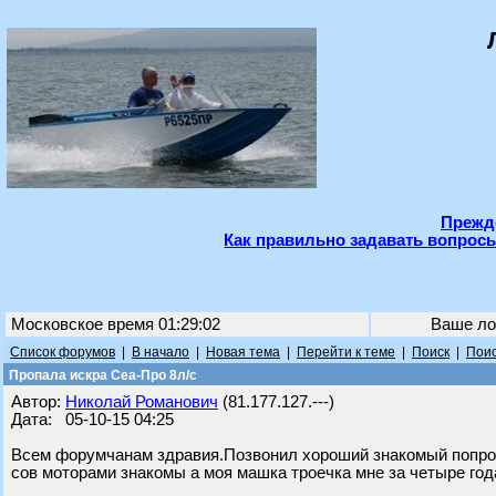
Прежде
Как правильно задавать вопросы
Московское время 01:29:02
Ваше ло
Список форумов
|
В начало
|
Новая тема
|
Перейти к теме
|
Поиск
|
Поис
Пропала искра Сеа-Про 8л/с
Автор:
Николай Романович
(81.177.127.---)
Дата: 05-10-15 04:25
Всем форумчанам здравия.Позвонил хороший знакомый попроси
сов моторами знакомы а моя машка троечка мне за четыре го