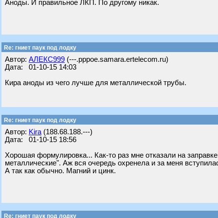
Аноды. И правильное ЛКП. По другому никак.
Re: гниет паук под лодку
Автор:
АЛЕКС999
(---.pppoe.samara.ertelecom.ru)
Дата: 01-10-15 14:03
Кира аноды из чего лучше для металлической трубы.
Re: гниет паук под лодку
Автор:
Kira
(188.68.188.---)
Дата: 01-10-15 18:56
Хорошая формулировка... Как-то раз мне отказали на заправк
металлические". Аж вся очередь охренела и за меня вступила
А так как обычно. Магний и цинк.
Re: гниет паук под лодку