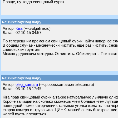
Проще, ну тогда свинцовый сурик
Re: гниет паук под лодку
Автор:
Kira
(---.volgaline.ru)
Дата: 02-10-15 04:57
По теперешним временам свинцовый сурик найти наверное слож
В общем случае - механически чистить, еще раз чистить, сно
спецовским грунтом.
Можно дедовским методом. Отчистить. Обезжирить. Покрасит
Re: гниет паук под лодку
Автор:
oleg_samara
(---.pppoe.samara.ertelecom.ru)
Дата: 03-10-15 17:49
Kira прав свинцовый сурик а также натуральную льняную олиф
Короче зачищай на сколько сможешь -чем больше -тем лутьше
подводной -ниже ватерлинии стальные уголки желательно чере
старая камера от грузовика. ЦИНК. магний очень быстро сгние
жалей пусть плещиться.