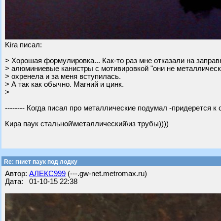
Kira писал:
> Хорошая формулировка... Как-то раз мне отказали на заправ
> алюминиевые канистры с мотивировкой "они не металлическ
> охренела и за меня вступилась.
> А так как обычно. Магний и цинк.
>
-------- Когда писал про металлические подумал -придерется к сл
Кира паук стальной\металлический\из трубы))))
Re: гниет паук под лодку
Автор:
АЛЕКС999
(---.gw-net.metromax.ru)
Дата: 01-10-15 22:38