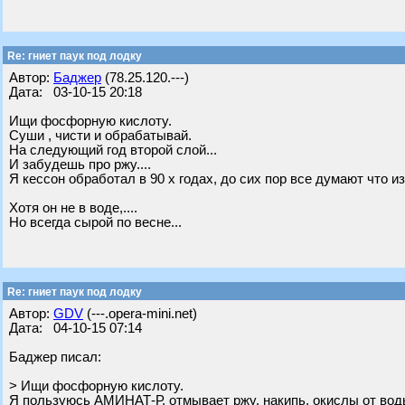
Re: гниет паук под лодку
Автор:
Баджер
(78.25.120.---)
Дата: 03-10-15 20:18
Ищи фосфорную кислоту.
Суши , чисти и обрабатывай.
На следующий год второй слой...
И забудешь про ржу....
Я кессон обработал в 90 х годах, до сих пор все думают что из
Хотя он не в воде,....
Но всегда сырой по весне...
Re: гниет паук под лодку
Автор:
GDV
(---.opera-mini.net)
Дата: 04-10-15 07:14
Баджер писал:
> Ищи фосфорную кислоту.
Я пользуюсь АМИНАТ-Р, отмывает ржу, накипь, окислы от вод