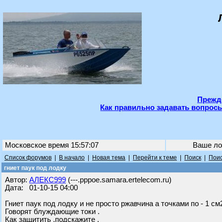
Прежде
Как правильно задавать вопросы
Московское время 15:57:07
Ваше ло
Список форумов
|
В начало
|
Новая тема
|
Перейти к теме
|
Поиск
|
Поис
гниет паук под лодку
Автор:
АЛЕКС999
(---.pppoe.samara.ertelecom.ru)
Дата: 01-10-15 04:00
Гниет паук под лодку и не просто ржавчина а точками по - 1 с
Говорят блуждающие токи .
Как защитить ,подскажите .