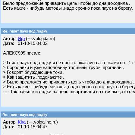
Было предложение приварить цепь чтобы до дна доходила .
Есть какие - нибудь методы ,надо срочно пока паук на берегу.
Re: гниет паук под лодку
Автор:
Иф
(---.vologda.ru)
Дата: 01-10-15 04:02
АЛЕКС999 писал:
> Гниет паук под лодку и не просто ржавчина а точками по - 1 
> бородавки и уже наполовину толщины трубы прогнили .
> Говорят блуждающие токи .
> Как защитить ,подскажите .
> Было предложение приварить цепь чтобы до дна доходила .
> Есть какие - нибудь методы ,надо срочно пока паук на берегу
---- Так раньше и лодки на цепь швартовали на стоянке ,это се
Re: гниет паук под лодку
Автор:
Kira
(---.volgaline.ru)
Дата: 01-10-15 04:47