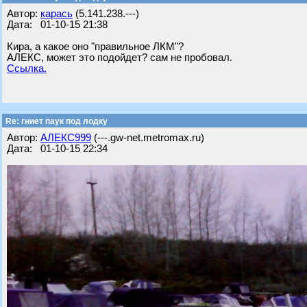
Автор:
карась
(5.141.238.---)
Дата: 01-10-15 21:38
Кира, а какое оно "правильное ЛКМ"?
АЛЕКС, может это подойдет? сам не пробовал.
Ссылка.
Re: гниет паук под лодку
Автор:
АЛЕКС999
(---.gw-net.metromax.ru)
Дата: 01-10-15 22:34