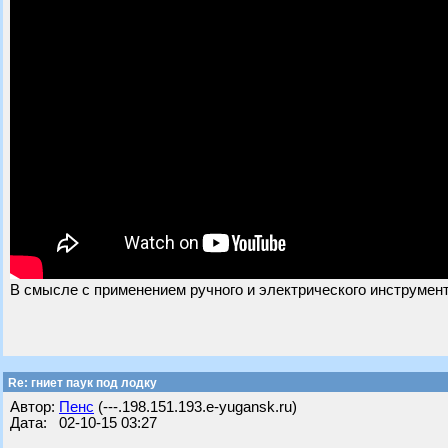
В смысле с применением ручного и электрического инструмент
Re: гниет паук под лодку
Автор:
Пенс
(---.198.151.193.e-yugansk.ru)
Дата: 02-10-15 03:27