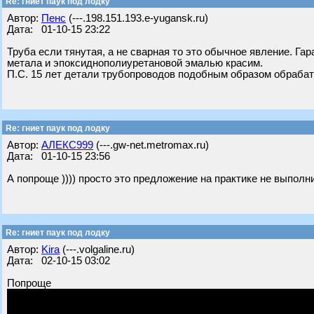
Re: гниет паук под лодку
Автор:
Пенс
(---.198.151.193.e-yugansk.ru)
Дата: 01-10-15 23:22
Труба если тянутая, а не сварная то это обычное явление. Га
метала и эпоксиднополиуретановой эмалью красим.
П.С. 15 лет детали трубопроводов подобным образом обраба
Re: гниет паук под лодку
Автор:
АЛЕКС999
(---.gw-net.metromax.ru)
Дата: 01-10-15 23:56
А попроще )))) просто это предложение на практике не выполн
Re: гниет паук под лодку
Автор:
Kira
(---.volgaline.ru)
Дата: 02-10-15 03:02
Попроще