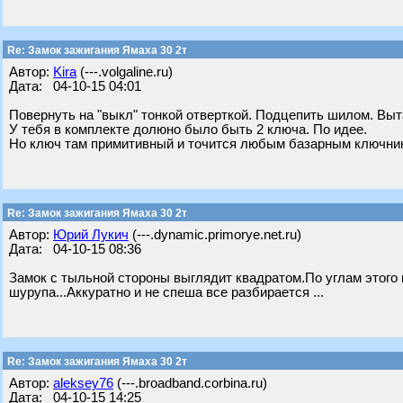
Re: Замок зажигания Ямаха 30 2т
Автор:
Kira
(---.volgaline.ru)
Дата: 04-10-15 04:01
Повернуть на "выкл" тонкой отверткой. Подцепить шилом. Вы
У тебя в комплекте долюно было быть 2 ключа. По идее.
Но ключ там примитивный и точится любым базарным ключни
Re: Замок зажигания Ямаха 30 2т
Автор:
Юрий Лукич
(---.dynamic.primorye.net.ru)
Дата: 04-10-15 08:36
Замок с тыльной стороны выглядит квадратом.По углам этого
шурупа...Аккуратно и не спеша все разбирается ...
Re: Замок зажигания Ямаха 30 2т
Автор:
aleksey76
(---.broadband.corbina.ru)
Дата: 04-10-15 14:25