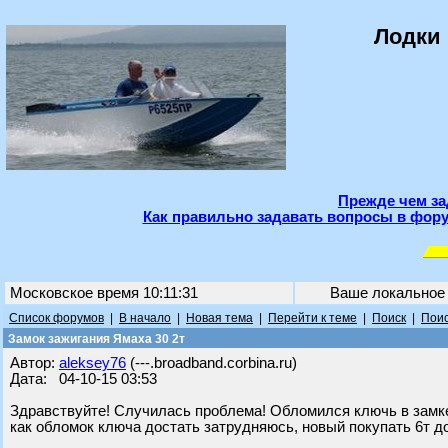
Лодки 
Прежде чем за
Как правильно задавать вопросы в фору
Московское время 10:11:31
Ваше локальное
Список форумов
|
В начало
|
Новая тема
|
Перейти к теме
|
Поиск
|
Поис
Замок зажигания Ямаха 30 2т
Автор:
aleksey76
(---.broadband.corbina.ru)
Дата: 04-10-15 03:53
Здравствуйте! Случилась проблема! Обломился ключь в замке 
как обломок ключа достать затрудняюсь, новый покупать 6т до