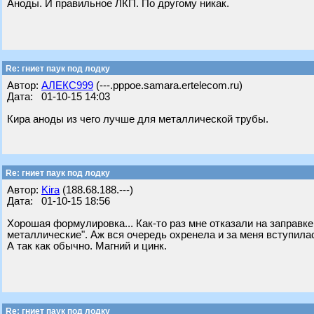
Аноды. И правильное ЛКП. По другому никак.
Re: гниет паук под лодку
Автор:
АЛЕКС999
(---.pppoe.samara.ertelecom.ru)
Дата: 01-10-15 14:03
Кира аноды из чего лучше для металлической трубы.
Re: гниет паук под лодку
Автор:
Kira
(188.68.188.---)
Дата: 01-10-15 18:56
Хорошая формулировка... Как-то раз мне отказали на заправк
металлические". Аж вся очередь охренела и за меня вступила
А так как обычно. Магний и цинк.
Re: гниет паук под лодку