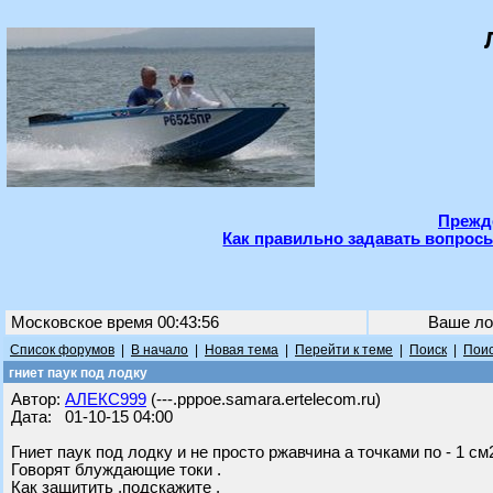
Прежде
Как правильно задавать вопросы
Московское время 00:43:56
Ваше ло
Список форумов
|
В начало
|
Новая тема
|
Перейти к теме
|
Поиск
|
Поис
гниет паук под лодку
Автор:
АЛЕКС999
(---.pppoe.samara.ertelecom.ru)
Дата: 01-10-15 04:00
Гниет паук под лодку и не просто ржавчина а точками по - 1 с
Говорят блуждающие токи .
Как защитить ,подскажите .