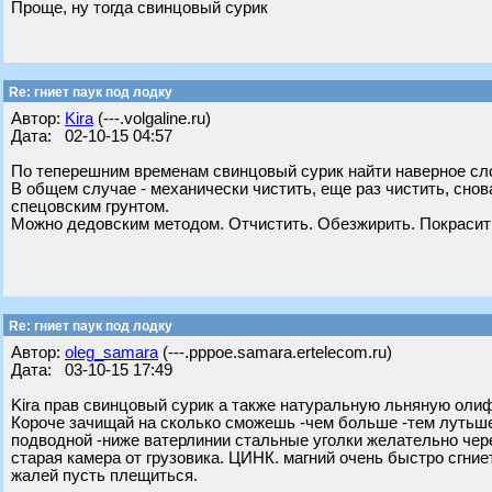
Проще, ну тогда свинцовый сурик
Re: гниет паук под лодку
Автор:
Kira
(---.volgaline.ru)
Дата: 02-10-15 04:57
По теперешним временам свинцовый сурик найти наверное слож
В общем случае - механически чистить, еще раз чистить, сно
спецовским грунтом.
Можно дедовским методом. Отчистить. Обезжирить. Покрасит
Re: гниет паук под лодку
Автор:
oleg_samara
(---.pppoe.samara.ertelecom.ru)
Дата: 03-10-15 17:49
Kira прав свинцовый сурик а также натуральную льняную олиф
Короче зачищай на сколько сможешь -чем больше -тем лутьше
подводной -ниже ватерлинии стальные уголки желательно чере
старая камера от грузовика. ЦИНК. магний очень быстро сгние
жалей пусть плещиться.