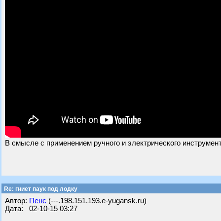
В смысле с применением ручного и электрического инструмент
Re: гниет паук под лодку
Автор:
Пенс
(---.198.151.193.e-yugansk.ru)
Дата: 02-10-15 03:27