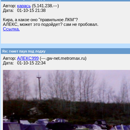
Автор:
карась
(5.141.238.---)
Дата: 01-10-15 21:38
Кира, а какое оно "правильное ЛКМ"?
АЛЕКС, может это подойдет? сам не пробовал.
Ссылка.
Re: гниет паук под лодку
Автор:
АЛЕКС999
(---.gw-net.metromax.ru)
Дата: 01-10-15 22:34