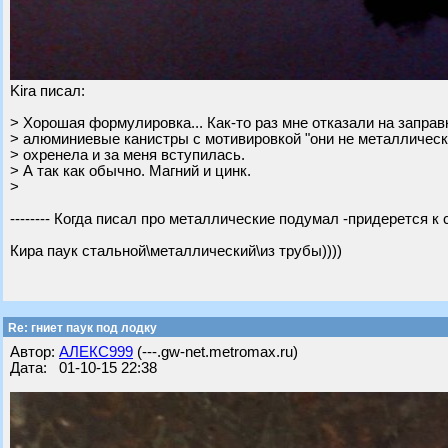
Kira писал:
> Хорошая формулировка... Как-то раз мне отказали на заправ
> алюминиевые канистры с мотивировкой "они не металлическ
> охренела и за меня вступилась.
> А так как обычно. Магний и цинк.
>
-------- Когда писал про металлические подумал -придерется к сл
Кира паук стальной\металлический\из трубы))))
Re: гниет паук под лодку
Автор:
АЛЕКС999
(---.gw-net.metromax.ru)
Дата: 01-10-15 22:38