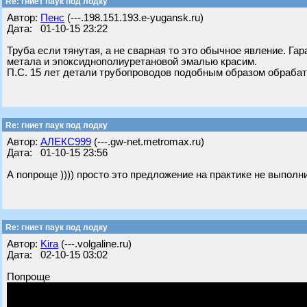
Re: гниет паук под лодку
Автор:
Пенс
(---.198.151.193.e-yugansk.ru)
Дата: 01-10-15 23:22
Труба если тянутая, а не сварная то это обычное явление. Га
метала и эпоксиднополиуретановой эмалью красим.
П.С. 15 лет детали трубопроводов подобным образом обраба
Re: гниет паук под лодку
Автор:
АЛЕКС999
(---.gw-net.metromax.ru)
Дата: 01-10-15 23:56
А попроще )))) просто это предложение на практике не выполн
Re: гниет паук под лодку
Автор:
Kira
(---.volgaline.ru)
Дата: 02-10-15 03:02
Попроще