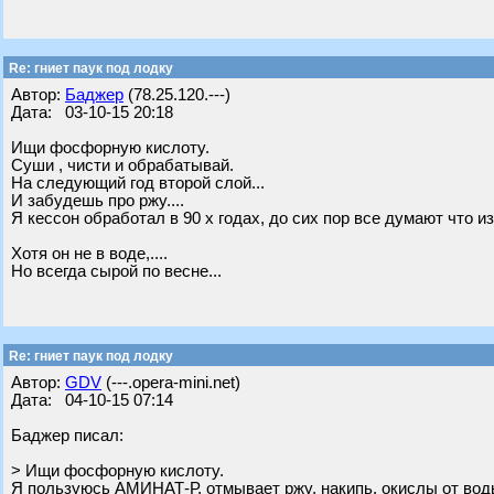
Re: гниет паук под лодку
Автор:
Баджер
(78.25.120.---)
Дата: 03-10-15 20:18
Ищи фосфорную кислоту.
Суши , чисти и обрабатывай.
На следующий год второй слой...
И забудешь про ржу....
Я кессон обработал в 90 х годах, до сих пор все думают что из
Хотя он не в воде,....
Но всегда сырой по весне...
Re: гниет паук под лодку
Автор:
GDV
(---.opera-mini.net)
Дата: 04-10-15 07:14
Баджер писал:
> Ищи фосфорную кислоту.
Я пользуюсь АМИНАТ-Р, отмывает ржу, накипь, окислы от вод