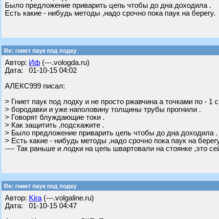
Было предложение приварить цепь чтобы до дна доходила .
Есть какие - нибудь методы ,надо срочно пока паук на берегу.
Re: гниет паук под лодку
Автор:
Иф
(---.vologda.ru)
Дата: 01-10-15 04:02
АЛЕКС999 писал:
> Гниет паук под лодку и не просто ржавчина а точками по - 1 
> бородавки и уже наполовину толщины трубы прогнили .
> Говорят блуждающие токи .
> Как защитить ,подскажите .
> Было предложение приварить цепь чтобы до дна доходила .
> Есть какие - нибудь методы ,надо срочно пока паук на берегу
---- Так раньше и лодки на цепь швартовали на стоянке ,это се
Re: гниет паук под лодку
Автор:
Kira
(---.volgaline.ru)
Дата: 01-10-15 04:47