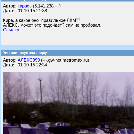
Автор:
карась
(5.141.238.---)
Дата: 01-10-15 21:38
Кира, а какое оно "правильное ЛКМ"?
АЛЕКС, может это подойдет? сам не пробовал.
Ссылка.
Re: гниет паук под лодку
Автор:
АЛЕКС999
(---.gw-net.metromax.ru)
Дата: 01-10-15 22:34