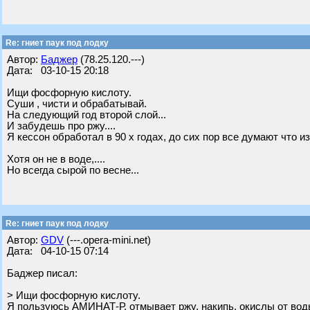
Re: гниет паук под лодку
Автор:
Баджер
(78.25.120.---)
Дата: 03-10-15 20:18
Ищи фосфорную кислоту.
Суши , чисти и обрабатывай.
На следующий год второй слой...
И забудешь про ржу....
Я кессон обработал в 90 х годах, до сих пор все думают что из
Хотя он не в воде,....
Но всегда сырой по весне...
Re: гниет паук под лодку
Автор:
GDV
(---.opera-mini.net)
Дата: 04-10-15 07:14
Баджер писал:
> Ищи фосфорную кислоту.
Я пользуюсь АМИНАТ-Р, отмывает ржу, накипь, окислы от вод