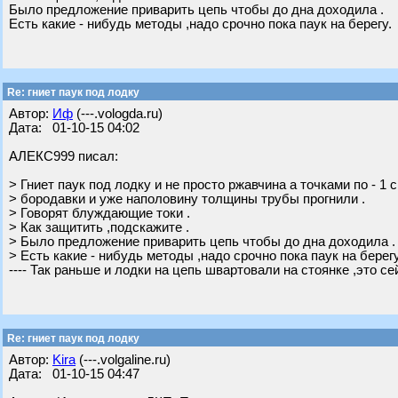
Было предложение приварить цепь чтобы до дна доходила .
Есть какие - нибудь методы ,надо срочно пока паук на берегу.
Re: гниет паук под лодку
Автор:
Иф
(---.vologda.ru)
Дата: 01-10-15 04:02
АЛЕКС999 писал:
> Гниет паук под лодку и не просто ржавчина а точками по - 1 
> бородавки и уже наполовину толщины трубы прогнили .
> Говорят блуждающие токи .
> Как защитить ,подскажите .
> Было предложение приварить цепь чтобы до дна доходила .
> Есть какие - нибудь методы ,надо срочно пока паук на берегу
---- Так раньше и лодки на цепь швартовали на стоянке ,это се
Re: гниет паук под лодку
Автор:
Kira
(---.volgaline.ru)
Дата: 01-10-15 04:47