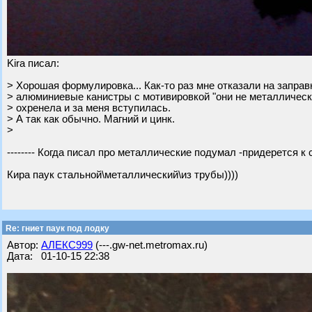
Kira писал:
> Хорошая формулировка... Как-то раз мне отказали на заправ
> алюминиевые канистры с мотивировкой "они не металлическ
> охренела и за меня вступилась.
> А так как обычно. Магний и цинк.
>
-------- Когда писал про металлические подумал -придерется к сл
Кира паук стальной\металлический\из трубы))))
Re: гниет паук под лодку
Автор:
АЛЕКС999
(---.gw-net.metromax.ru)
Дата: 01-10-15 22:38