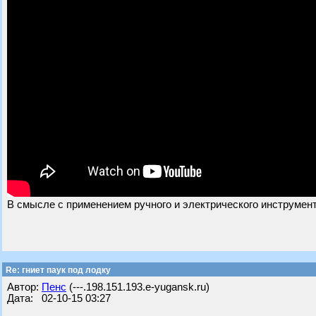
В смысле с применением ручного и электрического инструмент
Re: гниет паук под лодку
Автор:
Пенс
(---.198.151.193.e-yugansk.ru)
Дата: 02-10-15 03:27