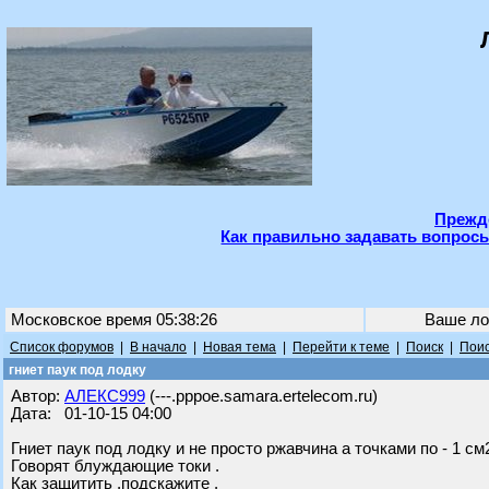
Прежде
Как правильно задавать вопросы
Московское время 05:38:26
Ваше ло
Список форумов
|
В начало
|
Новая тема
|
Перейти к теме
|
Поиск
|
Поис
гниет паук под лодку
Автор:
АЛЕКС999
(---.pppoe.samara.ertelecom.ru)
Дата: 01-10-15 04:00
Гниет паук под лодку и не просто ржавчина а точками по - 1 с
Говорят блуждающие токи .
Как защитить ,подскажите .