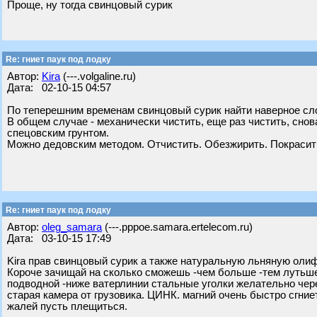
Проще, ну тогда свинцовый сурик
Re: гниет паук под лодку
Автор:
Kira
(---.volgaline.ru)
Дата: 02-10-15 04:57
По теперешним временам свинцовый сурик найти наверное слож
В общем случае - механически чистить, еще раз чистить, сно
спецовским грунтом.
Можно дедовским методом. Отчистить. Обезжирить. Покрасит
Re: гниет паук под лодку
Автор:
oleg_samara
(---.pppoe.samara.ertelecom.ru)
Дата: 03-10-15 17:49
Kira прав свинцовый сурик а также натуральную льняную олиф
Короче зачищай на сколько сможешь -чем больше -тем лутьше
подводной -ниже ватерлинии стальные уголки желательно чере
старая камера от грузовика. ЦИНК. магний очень быстро сгние
жалей пусть плещиться.