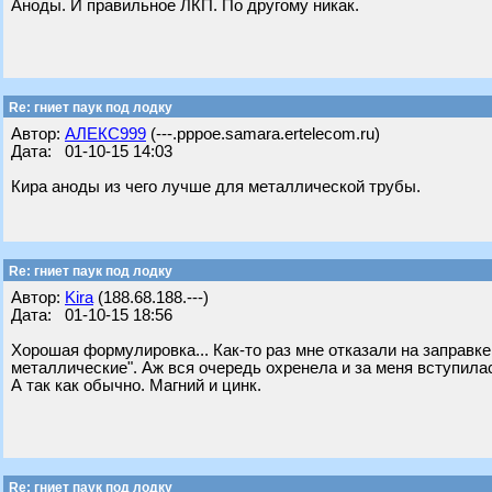
Аноды. И правильное ЛКП. По другому никак.
Re: гниет паук под лодку
Автор:
АЛЕКС999
(---.pppoe.samara.ertelecom.ru)
Дата: 01-10-15 14:03
Кира аноды из чего лучше для металлической трубы.
Re: гниет паук под лодку
Автор:
Kira
(188.68.188.---)
Дата: 01-10-15 18:56
Хорошая формулировка... Как-то раз мне отказали на заправк
металлические". Аж вся очередь охренела и за меня вступила
А так как обычно. Магний и цинк.
Re: гниет паук под лодку