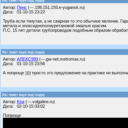
Re: гниет паук под лодку
Автор:
Пенс
(---.198.151.193.e-yugansk.ru)
Дата: 01-10-15 23:22
Труба если тянутая, а не сварная то это обычное явление. Га
метала и эпоксиднополиуретановой эмалью красим.
П.С. 15 лет детали трубопроводов подобным образом обраба
Re: гниет паук под лодку
Автор:
АЛЕКС999
(---.gw-net.metromax.ru)
Дата: 01-10-15 23:56
А попроще )))) просто это предложение на практике не выполн
Re: гниет паук под лодку
Автор:
Kira
(---.volgaline.ru)
Дата: 02-10-15 03:02
Попроще