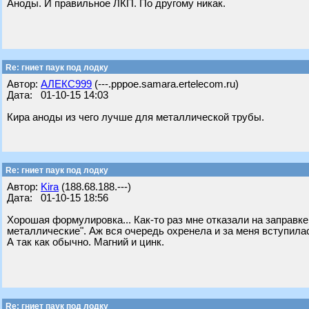
Аноды. И правильное ЛКП. По другому никак.
Re: гниет паук под лодку
Автор:
АЛЕКС999
(---.pppoe.samara.ertelecom.ru)
Дата: 01-10-15 14:03
Кира аноды из чего лучше для металлической трубы.
Re: гниет паук под лодку
Автор:
Kira
(188.68.188.---)
Дата: 01-10-15 18:56
Хорошая формулировка... Как-то раз мне отказали на заправк
металлические". Аж вся очередь охренела и за меня вступила
А так как обычно. Магний и цинк.
Re: гниет паук под лодку