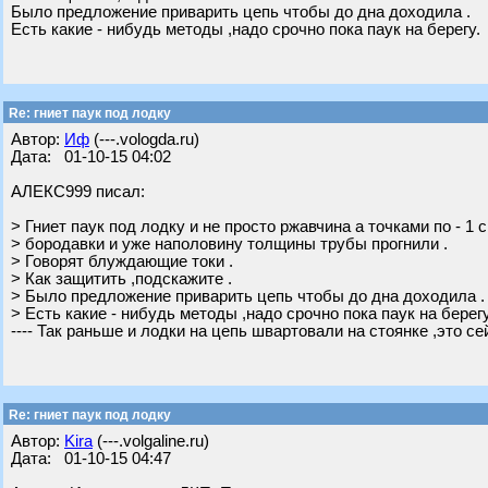
Было предложение приварить цепь чтобы до дна доходила .
Есть какие - нибудь методы ,надо срочно пока паук на берегу.
Re: гниет паук под лодку
Автор:
Иф
(---.vologda.ru)
Дата: 01-10-15 04:02
АЛЕКС999 писал:
> Гниет паук под лодку и не просто ржавчина а точками по - 1 
> бородавки и уже наполовину толщины трубы прогнили .
> Говорят блуждающие токи .
> Как защитить ,подскажите .
> Было предложение приварить цепь чтобы до дна доходила .
> Есть какие - нибудь методы ,надо срочно пока паук на берегу
---- Так раньше и лодки на цепь швартовали на стоянке ,это се
Re: гниет паук под лодку
Автор:
Kira
(---.volgaline.ru)
Дата: 01-10-15 04:47