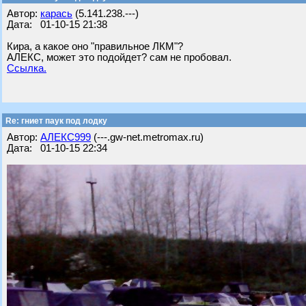
Автор:
карась
(5.141.238.---)
Дата: 01-10-15 21:38
Кира, а какое оно "правильное ЛКМ"?
АЛЕКС, может это подойдет? сам не пробовал.
Ссылка.
Re: гниет паук под лодку
Автор:
АЛЕКС999
(---.gw-net.metromax.ru)
Дата: 01-10-15 22:34