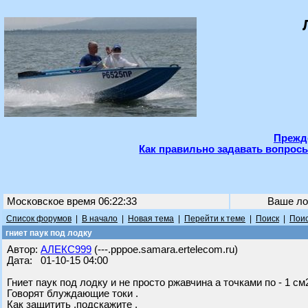
Прежде
Как правильно задавать вопросы
Московское время 06:22:33
Ваше ло
Список форумов
|
В начало
|
Новая тема
|
Перейти к теме
|
Поиск
|
Поис
гниет паук под лодку
Автор:
АЛЕКС999
(---.pppoe.samara.ertelecom.ru)
Дата: 01-10-15 04:00
Гниет паук под лодку и не просто ржавчина а точками по - 1 с
Говорят блуждающие токи .
Как защитить ,подскажите .