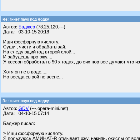
Re: гниет паук под лодку
Автор:
Баджер
(78.25.120.---)
Дата: 03-10-15 20:18
Ищи фосфорную кислоту.
Суши , чисти и обрабатывай.
На следующий год второй слой...
И забудешь про ржу....
Я кессон обработал в 90 х годах, до сих пор все думают что из
Хотя он не в воде,....
Но всегда сырой по весне...
Re: гниет паук под лодку
Автор:
GDV
(---.opera-mini.net)
Дата: 04-10-15 07:14
Баджер писал:
> Ищи фосфорную кислоту.
Я пользуюсь АМИНАТ-Р, отмывает ржу, накипь, окислы от вод