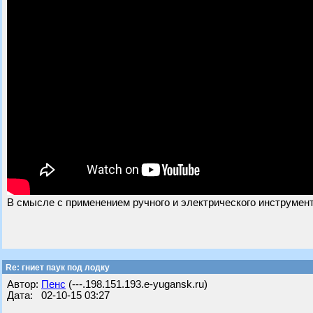
В смысле с применением ручного и электрического инструмент
Re: гниет паук под лодку
Автор:
Пенс
(---.198.151.193.e-yugansk.ru)
Дата: 02-10-15 03:27