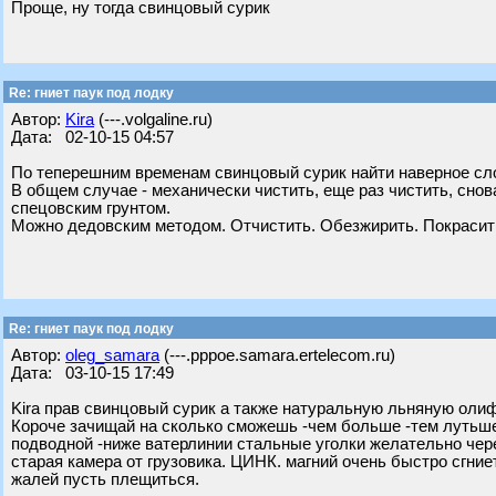
Проще, ну тогда свинцовый сурик
Re: гниет паук под лодку
Автор:
Kira
(---.volgaline.ru)
Дата: 02-10-15 04:57
По теперешним временам свинцовый сурик найти наверное слож
В общем случае - механически чистить, еще раз чистить, сно
спецовским грунтом.
Можно дедовским методом. Отчистить. Обезжирить. Покрасит
Re: гниет паук под лодку
Автор:
oleg_samara
(---.pppoe.samara.ertelecom.ru)
Дата: 03-10-15 17:49
Kira прав свинцовый сурик а также натуральную льняную олиф
Короче зачищай на сколько сможешь -чем больше -тем лутьше
подводной -ниже ватерлинии стальные уголки желательно чере
старая камера от грузовика. ЦИНК. магний очень быстро сгние
жалей пусть плещиться.