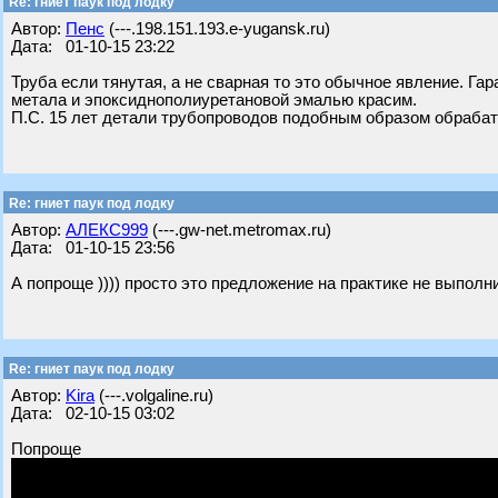
Re: гниет паук под лодку
Автор:
Пенс
(---.198.151.193.e-yugansk.ru)
Дата: 01-10-15 23:22
Труба если тянутая, а не сварная то это обычное явление. Га
метала и эпоксиднополиуретановой эмалью красим.
П.С. 15 лет детали трубопроводов подобным образом обраба
Re: гниет паук под лодку
Автор:
АЛЕКС999
(---.gw-net.metromax.ru)
Дата: 01-10-15 23:56
А попроще )))) просто это предложение на практике не выполн
Re: гниет паук под лодку
Автор:
Kira
(---.volgaline.ru)
Дата: 02-10-15 03:02
Попроще