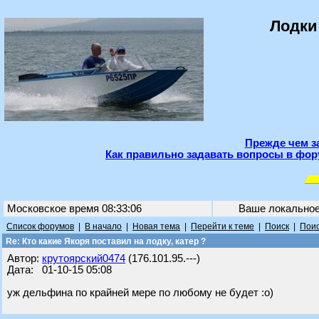
Лодки
Прежде чем з
Как правильно задавать вопросы в фор
Московское время 08:33:06
Ваше локально
Список форумов
|
В начало
|
Новая тема
|
Перейти к теме
|
Поиск
|
Поис
Re: Кто какие Якоря поставил на лодку, катер ?
Автор:
крутоярский0474
(176.101.95.---)
Дата: 01-10-15 05:08
уж дельфина по крайней мере по любому не будет :о)