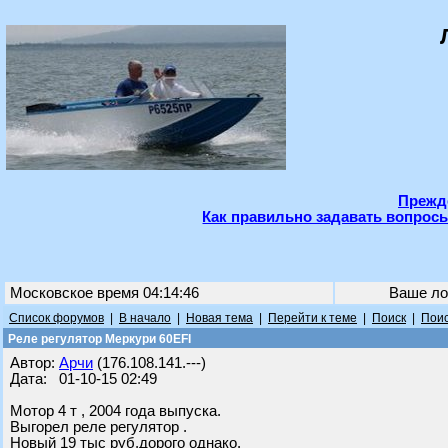
Прежде
Как правильно задавать вопросы
Московское время 04:14:46
Ваше ло
Список форумов
|
В начало
|
Новая тема
|
Перейти к теме
|
Поиск
|
Поис
Реле регулятор Меркури 60EFI
Автор:
Арчи
(176.108.141.---)
Дата: 01-10-15 02:49
Мотор 4 т , 2004 года выпуска.
Выгорел реле регулятор .
Новый 19 тыс руб,дорого однако.