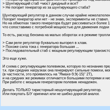
> Шунтирующий стаб +мост диодный и все?
> Не погорит генератор из за шунтирующего стаба?
Шунтирующий регулятор в данном случае крайне нежелателен
Погорит генератор или нет - не знаю, эксперименты не ставил.
Но на обмотках такого генератора будет рассеиваться более 1
что сопоставимо с потребной мощностью для движения лодки 
То есть, расход бензина на малых оборотах и в режиме троллин
> Сам реле регулятор буквально выгорел в хлам.
> Похоже сила тока с генератора большая ...
> Последовательный стаб с мощным регулирующим транзисто
Это еще хуже.
И схема с регулирующим полевиком, которую по незнанию пре
т.к. при средних нагрузках она генерируют сильные помехи, м
(в частности, это проявилось на "Ямахе-9.9(-15)" 2Т),
и на средних же режимах отличается большими потерями и ни
При работе с мощным генератором полевик ненадежен.
Делать ТОЛЬКО тиристорный нешунтирующий регулятор.
Или покупать Б/У оригинал или не шибко дорогой аналог.