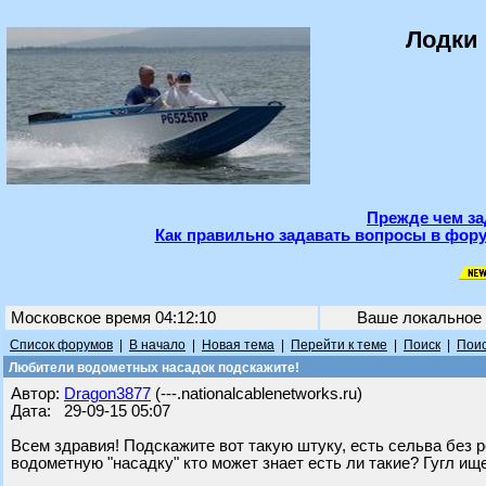
Лодки 
Прежде чем за
Как правильно задавать вопросы в фору
Московское время 04:12:10
Ваше локальное
Список форумов
|
В начало
|
Новая тема
|
Перейти к теме
|
Поиск
|
Поис
Любители водометных насадок подскажите!
Автор:
Dragon3877
(---.nationalcablenetworks.ru)
Дата: 29-09-15 05:07
Всем здравия! Подскажите вот такую штуку, есть сельва без р
водометную "насадку" кто может знает есть ли такие? Гугл ищ