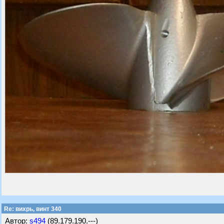
Re: вихрь, винт 340
Автор:
s494
(89.179.190.---)