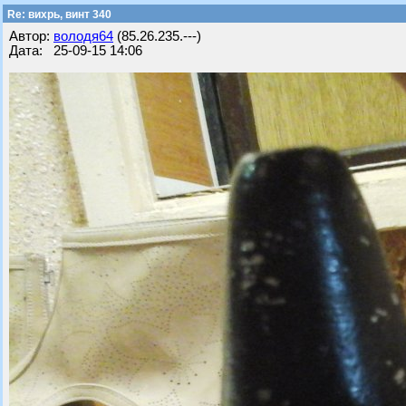
Re: вихрь, винт 340
Автор:
володя64
(85.26.235.---)
Дата: 25-09-15 14:06