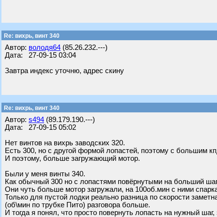
Re: вихрь, винт 340
Автор:
володя64
(85.26.232.---)
Дата: 27-09-15 03:04
Завтра индекс уточню, адрес скину
Re: вихрь, винт 340
Автор:
s494
(89.179.190.---)
Дата: 27-09-15 05:02
Нет винтов на вихрь заводских 320.
Есть 300, но с другой формой лопастей, поэтому с большим кп
И поэтому, больше загружающий мотор.
Были у меня винты 340.
Как обычный 300 но с лопастями повёрнутыми на больший шаг
Они чуть больше мотор загружали, на 100об.мин с ними спарк
Только для пустой лодки реально разница по скорости заметна,
(об\мин по трубке Пито) разговора больше.
И тогда я понял, что просто повернуть лопасть на нужный шаг, 