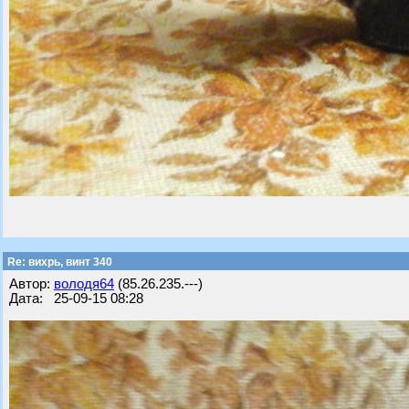
Re: вихрь, винт 340
Автор:
володя64
(85.26.235.---)
Дата: 25-09-15 08:28