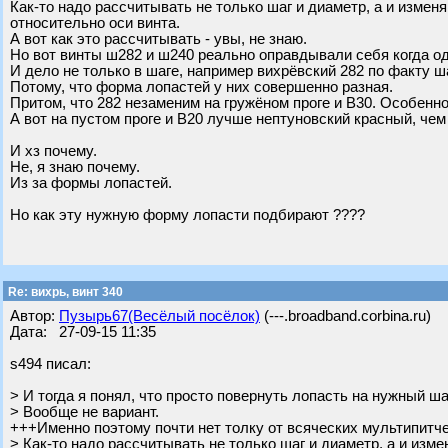
Как-то надо рассчитывать не только шаг и диаметр, а и измен
относительно оси винта.
А вот как это рассчитывать - увы, не знаю.
Но вот винты ш282 и ш240 реально оправдывали себя когда оди
И дело не только в шаге, например вихрёвский 282 по факту ша
Потому, что форма лопастей у них совершенно разная.
Притом, что 282 незаменим на гружёном проге и В30. Особенн
А вот на пустом проге и В20 лучше нептуновский красный, чем 
И хз почему.
Не, я знаю почему.
Из за формы лопастей.
Но как эту нужную форму лопасти подбирают ????
Re: вихрь, винт 340
Автор:
Пузырь67(Весёлый посёлок)
(---.broadband.corbina.ru)
Дата: 27-09-15 11:35
s494 писал:
> И тогда я понял, что просто повернуть лопасть на нужный шаг
> Вообще не вариант.
+++Именно поэтому почти нет толку от всяческих мультипитче
> Как-то надо рассчитывать не только шаг и диаметр, а и изм