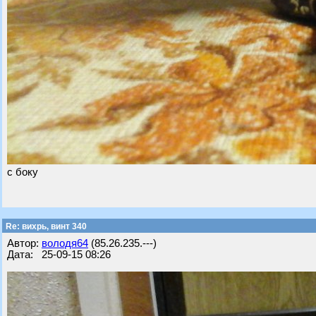
с боку
Re: вихрь, винт 340
Автор:
володя64
(85.26.235.---)
Дата: 25-09-15 08:26