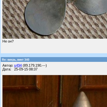
Не он?
Re: вихрь, винт 340
Автор:
s494
(89.179.190.---)
Дата: 25-09-15 08:37