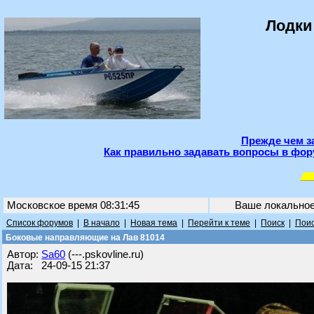
Лодки
Прежде чем з
Как правильно задавать вопросы в фор
Московское время 08:31:45
Ваше локально
Список форумов
|
В начало
|
Новая тема
|
Перейти к теме
|
Поиск
|
Поис
Боковые направляющие на Лав 81014
Автор:
Sa60
(---.pskovline.ru)
Дата: 24-09-15 21:37