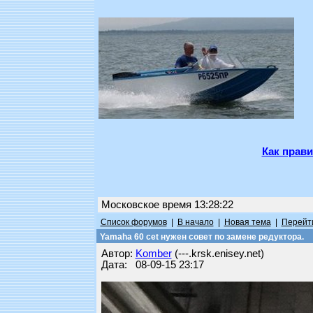
Как прави
Московское время 13:28:22
Список форумов
|
В начало
|
Новая тема
|
Перейти
Yamaha 60 cet нужен совет по замене редуктора.
Автор:
Komber
(---.krsk.enisey.net)
Дата: 08-09-15 23:17