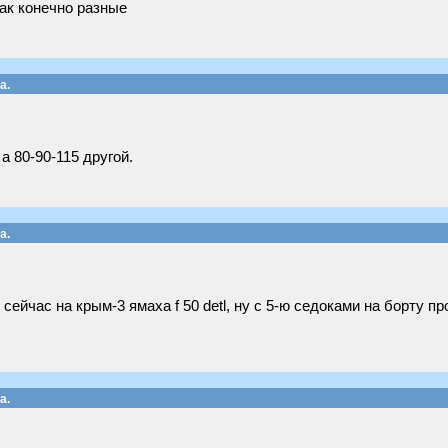
ак конечно разные
а.
а 80-90-115 другой.
а.
сейчас на крым-3 ямаха f 50 detl, ну с 5-ю седоками на борту п
а.