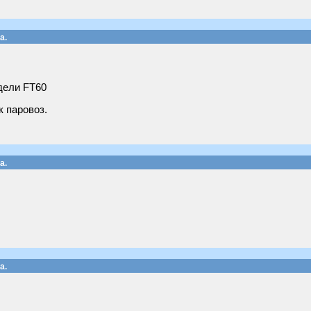
а.
дели FT60
к паровоз.
а.
а.