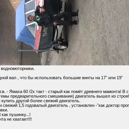
 водномоторники.
ной вал , что бы использовать большие винты на 17" или 19"
в. - Ямаха 60 /2х такт - старый как помёт древнего мамонта! В 
стемы предварительного смешивания) двигатель вышел из строя
и купить другой более свежий двигатель.
 свежий 1,5 годовалый двигатель , установлен -"как доктор проп
вки.
как пушинку...!
та не хватает!!!