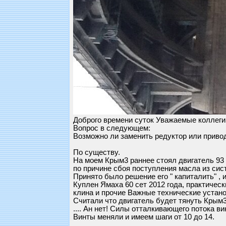
Доброго времени суток Уважаемые коллеги
Вопрос в следующем:
Возможно ли заменить редуктор или привод
По существу.
На моем Крым3 раннее стоял двигатель 93 г.
по причине сбоя поступления масла из си
Принято было решение его " капиталить" , 
Куплен Ямаха 60 сет 2012 года, практически
клина и прочие Важные технические устано
Считали что двигатель будет тянуть Крым3 
.... Ан нет! Силы отталкивающего потока вин
Винты меняли и имеем шаги от 10 до 14.