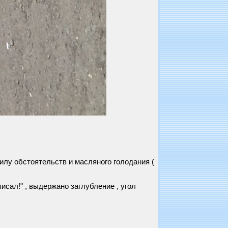
силу обстоятельств и масляного голодания (
!
исал!" , выдержано заглубление , угол