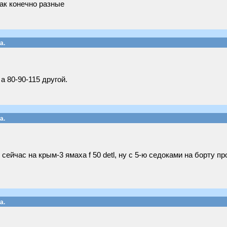
ак конечно разные
а.
а 80-90-115 другой.
а.
сейчас на крым-3 ямаха f 50 detl, ну с 5-ю седоками на борту п
а.