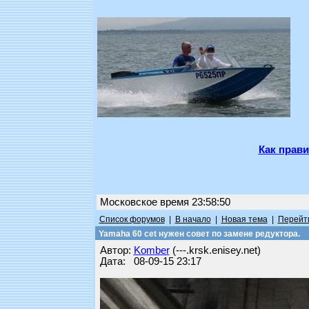
Как прави
Московское время 23:58:50
Список форумов
|
В начало
|
Новая тема
|
Перейти
Yamaha 60 cet нужен совет по замене редуктора.
Автор:
Komber
(---.krsk.enisey.net)
Дата: 08-09-15 23:17