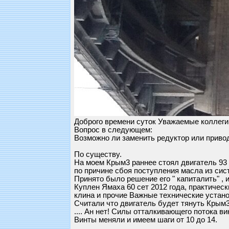
Доброго времени суток Уважаемые коллеги
Вопрос в следующем:
Возможно ли заменить редуктор или привод
По существу.
На моем Крым3 раннее стоял двигатель 93 г.
по причине сбоя поступления масла из си
Принято было решение его " капиталить" , 
Куплен Ямаха 60 сет 2012 года, практически
клина и прочие Важные технические устано
Считали что двигатель будет тянуть Крым3 
.... Ан нет! Силы отталкивающего потока вин
Винты меняли и имеем шаги от 10 до 14.