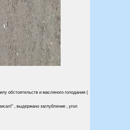
силу обстоятельств и масляного голодания (
!
исал!" , выдержано заглубление , угол