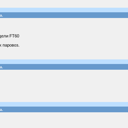
а.
дели FT60
к паровоз.
а.
а.