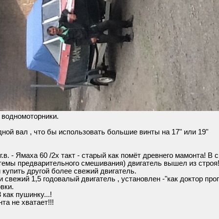
 водномоторники.
ной вал , что бы использовать большие винты на 17" или 19"
в. - Ямаха 60 /2х такт - старый как помёт древнего мамонта! В 
стемы предварительного смешивания) двигатель вышел из строя
и купить другой более свежий двигатель.
 свежий 1,5 годовалый двигатель , установлен -"как доктор проп
вки.
как пушинку...!
та не хватает!!!