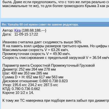
была. Даже если предположить, что с того же литра реально сн
максимальные те же), то для более громоздкого Крыма 3 как ра
Re: Yamaha 60 cet нужен совет по замене редуктора.
Автор:
Kira
(188.68.188.---)
Дата: 11-09-15 17:22
Иванова считалка дает сходимость выше 90%
Я на память взял цифры размеров третьего крыма. Но цифры 
Максимальная скорость V = 63.26 км/ч.
Промежуточная скорость V = 49.90 км/ч.
Скорость глиссирования с предельной загрузкой V = 36.54 км/ч
Параметр винта Скоростной Промежуточный Грузовой
Диаметр: 252 мм 264 мм 278 мм
Шаг: 400 мм 353 мм 285 мм
Сумма D + H: 652 мм 617 мм 563 мм
Дисковое отношение: 0.660 0.738 0.823
Упор: 195.6 кгс 234.2 кгс 287.5 кгс
КПД: 0.780 0.736 0.662
Короче 10 1/2 x 14.
К тому же ТС наверняка при подборе винта забыл про диаметр