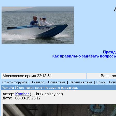
Прежде
Как правильно задавать вопросы
Московское время 22:13:54
Ваше ло
Список форумов
|
В начало
|
Новая тема
|
Перейти к теме
|
Поиск
|
Поис
Yamaha 60 cet нужен совет по замене редуктора.
Автор:
Komber
(---.krsk.enisey.net)
Дата: 08-09-15 23:17