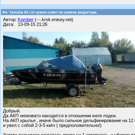
Re: Yamaha 60 cet нужен совет по замене редуктора.
Автор:
Komber
(---.krsk.enisey.net)
Дата: 13-09-15 21:26
Добрый.
Да АКП низковато находится в отношении киля лодки.
На АКП крылья , иначе было сильное дельфинирование на 12 и 
и увел с собой 2-3-5 км\ч ( предположительно!)