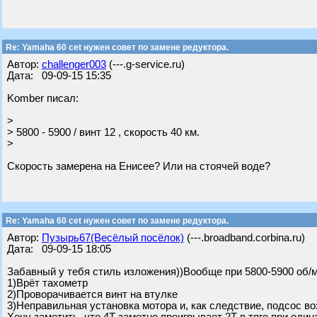
Re: Yamaha 60 cet нужен совет по замене редуктора.
Автор:
challenger003
(---.g-service.ru)
Дата: 09-09-15 15:35
Komber писал:
>
> 5800 - 5900 / винт 12 , скорость 40 км.
>
Скорость замерена на Енисее? Или на стоячей воде?
Re: Yamaha 60 cet нужен совет по замене редуктора.
Автор:
Пузырь67(Весёлый посёлок)
(---.broadband.corbina.ru)
Дата: 09-09-15 18:05
Забавный у тебя стиль изложения))Вообще при 5800-5900 об/ми
1)Врёт тахометр
2)Проворачивается винт на втулке
3)Неправильная установка мотора и, как следствие, подсос во