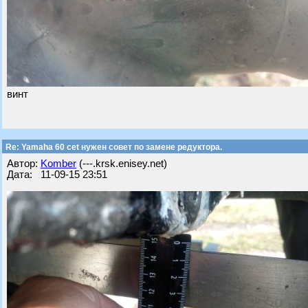
винт
Re: Yamaha 60 cet нужен совет по замене редуктора.
Автор:
Komber
(---.krsk.enisey.net)
Дата: 11-09-15 23:51