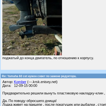
поджатый до конца двигатель, по отношению к корпусу.
Re: Yamaha 60 cet нужен совет по замене редуктора.
Автор:
Komber
(---.krsk.enisey.net)
Дата: 12-09-15 00:00
Предварительно решили вынуть пластиковую накладку-клин , и
Да. По поводу обросшего днища!
Лодка живет на прицепе , после покатушек или рыбалки , стоит