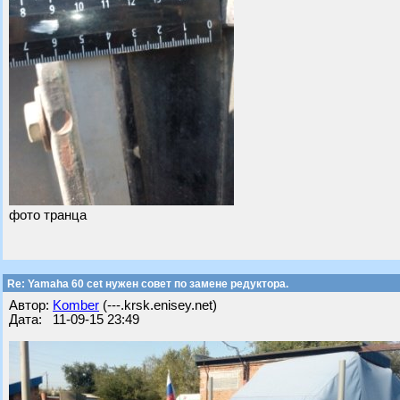
фото транца
Re: Yamaha 60 cet нужен совет по замене редуктора.
Автор:
Komber
(---.krsk.enisey.net)
Дата: 11-09-15 23:49