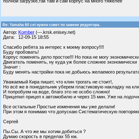
полной загрузке,так там и сам корпус на много тяжелее
Re: Yamaha 60 cet нужен совет по замене редуктора.
Автор:
Komber
(---.krsk.enisey.net)
Дата: 12-09-15 18:55
Спасибо ребята за интерес к моему вопросу!!!!
Буду пробовать!
Корпус поменять дело простое!!! Но пока не могу экономическ
Двигатель поменять, ну куда уж более сложнее экономически
Значит :
Буду менять настройки пока не добьюсь желаемого результата
Уважаемый Кира пишет, что клин трогать не стоит!,
Но всё же в понедельник уберем пластиковую накладку на кли
И попробуем на воде, благо это не особо сложно!
Прицепил прицеп к автомобилю и через 15 мин. Уже на лодочн
Все остальные Простые изменения мы уже делали!
При этом я понимаю что допускаю Систематическую повторяющ
Сергей
Пы.Сы. А что же мы хотим добиться ?
Думаю скорость в пределах 55 км.