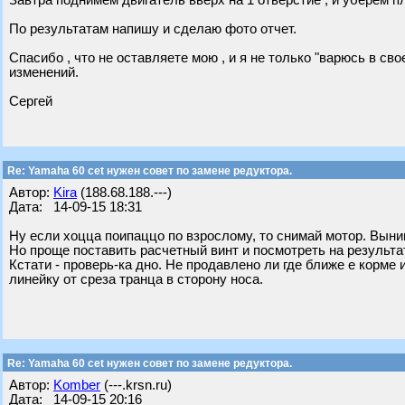
Завтра поднимем двигатель вверх на 1 отверстие , и уберем 
По результатам напишу и сделаю фото отчет.
Спасибо , что не оставляете мою , и я не только "варюсь в сво
изменений.
Сергей
Re: Yamaha 60 cet нужен совет по замене редуктора.
Автор:
Kira
(188.68.188.---)
Дата: 14-09-15 18:31
Ну если хоцца поипаццо по взрослому, то снимай мотор. Вын
Но проще поставить расчетный винт и посмотреть на результат
Кстати - проверь-ка дно. Не продавлено ли где ближе е корме
линейку от среза транца в сторону носа.
Re: Yamaha 60 cet нужен совет по замене редуктора.
Автор:
Komber
(---.krsn.ru)
Дата: 14-09-15 20:16