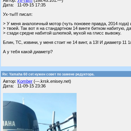
Автор:
Ух-ты!!!
(188.43.101.---)
Дата: 11-09-15 17:35
Ух-ты!!! писал:
> У меня аналогичный мотор (чуть поновее правда, 2014 года)
> твоей. Так вот я на стандартном 14 винте битком набитую, 
> сзади средне набитой шлюпкой, мухой на глисс вывожу.
Блин, ТС, извини, у меня стоит не 14 винт, а 13! И диаметр 11 1/
А у тебя какой диаметр?
Re: Yamaha 60 cet нужен совет по замене редуктора.
Автор:
Komber
(---.krsk.enisey.net)
Дата: 11-09-15 23:36