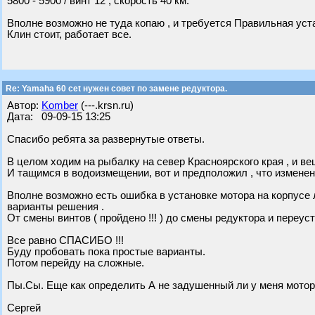
5800 - 5900 / винт 12 , скорость 40 км.
Вполне возможно не туда копаю , и требуется Правильная уст
Клин стоит, работает все.
Re: Yamaha 60 cet нужен совет по замене редуктора.
Автор:
Komber
(---.krsn.ru)
Дата: 09-09-15 13:25
Спасибо ребята за развернутые ответы.
В целом ходим на рыбалку на север Красноярского края , и в
И тащимся в водоизмещении, вот и предположил , что изменени
Вполне возможно есть ошибка в установке мотора на корпусе 
варианты решения .
От смены винтов ( пройдено !!! ) до смены редуктора и переус
Все равно СПАСИБО !!!
Буду пробовать пока простые варианты.
Потом перейду на сложные.
Пы.Сы. Еще как определить А не задушенный ли у меня мотор
Сергей