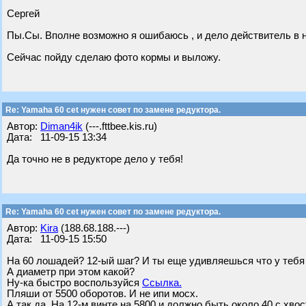
Сергей
Пы.Сы. Вполне возможно я ошибаюсь , и дело действитель в н
Сейчас пойду сделаю фото кормы и выложу.
Re: Yamaha 60 cet нужен совет по замене редуктора.
Автор:
Diman4ik
(---.fttbee.kis.ru)
Дата: 11-09-15 13:34
Да точно не в редукторе дело у тебя!
Re: Yamaha 60 cet нужен совет по замене редуктора.
Автор:
Kira
(188.68.188.---)
Дата: 11-09-15 15:50
На 60 лошадей? 12-ый шаг? И ты еще удивляешься что у тебя 
А диаметр при этом какой?
Ну-ка быстро воспользуйся
Ссылка.
Пляши от 5500 оборотов. И не ипи мосх.
А так да. На 12-м винте на 5800 и должно быть около 40 с хвос