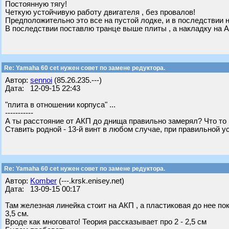
Постоянную тягу!
Четкую устойчивую работу двигателя , без провалов!
Предположительно это все на пустой лодке, и в последствии н
В последствии поставлю транце выше плиты , а накладку на 
Re: Yamaha 60 cet нужен совет по замене редуктора.
Автор:
sennoi
(85.26.235.---)
Дата: 12-09-15 22:43
"плита в отношении корпуса" ...
-----------
А ты расстояние от АКП до днища правильно замерял? Что то п
Ставить родной - 13-й винт в любом случае, при правильной у
Re: Yamaha 60 cet нужен совет по замене редуктора.
Автор:
Komber
(---.krsk.enisey.net)
Дата: 13-09-15 00:17
Там железная линейка стоит на АКП , а пластиковая до нее по
3,5 см.
Вроде как многовато! Теория рассказывает про 2 - 2,5 см