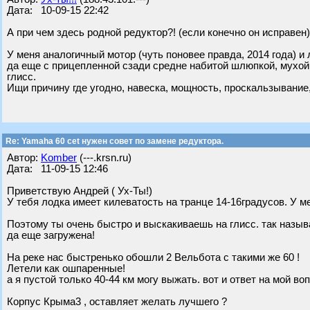
Дата: 10-09-15 22:42
А при чем здесь родной редуктор?! (если конечно он исправен)
У меня аналогичный мотор (чуть поновее правда, 2014 года) и 
да еще с прицепленной сзади средне набитой шлюпкой, мухой 
глисс.
Ищи причину где угодно, навеска, мощность, проскальзывание, и 
Re: Yamaha 60 cet нужен совет по замене редуктора.
Автор:
Komber
(---.krsn.ru)
Дата: 11-09-15 12:46
Приветствую Андрей ( Ух-Ты!)
У тебя лодка имеет килеватость на транце 14-16градусов. У ме
Поэтому ты очень быстро и выскакиваешь на глисс. так называ
да еще загружена!
На реке нас быстренько обошли 2 Вельбота с такими же 60 !
Летели как ошпаренные!
а я пустой только 40-44 км могу выжать. вот и ответ на мой воп
Корпус Крыма3 , оставляет желать лучшего ?