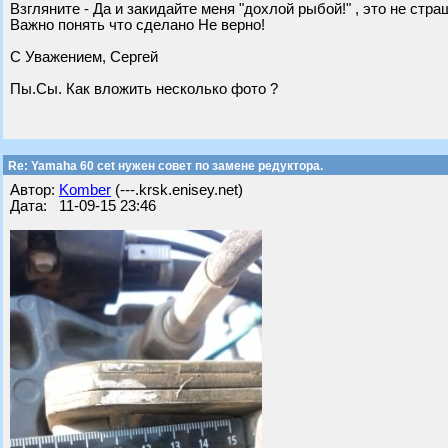
Взгляните - Да и закидайте меня "дохлой рыбой!" , это не стра
Важно понять что сделано Не верно!
С Уважением, Сергей
Пы.Сы. Как вложить несколько фото ?
Re: Yamaha 60 cet нужен совет по замене редуктора.
Автор:
Komber
(---.krsk.enisey.net)
Дата: 11-09-15 23:46