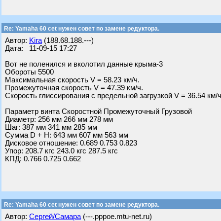
Re: Yamaha 60 cet нужен совет по замене редуктора.
Автор:
Kira
(188.68.188.---)
Дата: 11-09-15 17:27
Вот не поленился и вколотил данные крыма-3
Обороты 5500
Максимальная скорость V = 58.23 км/ч.
Промежуточная скорость V = 47.39 км/ч.
Скорость глиссирования с предельной загрузкой V = 36.54 км/ч
Параметр винта Скоростной Промежуточный Грузовой
Диаметр: 256 мм 266 мм 278 мм
Шаг: 387 мм 341 мм 285 мм
Сумма D + H: 643 мм 607 мм 563 мм
Дисковое отношение: 0.689 0.753 0.823
Упор: 208.7 кгс 243.0 кгс 287.5 кгс
КПД: 0.766 0.725 0.662
Re: Yamaha 60 cet нужен совет по замене редуктора.
Автор:
Сергей/Самара
(---.pppoe.mtu-net.ru)