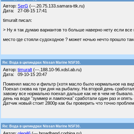
Автор:
SerG
(---.20.75.133.samara-ttk.ru)
Дата: 27-08-15 17:41
timuralt писал:
> Ну я так думаю вариантов то больше наверно нету если все
место где стояли судоходное ? может ночью нечто прошло так
Re: Вода в цилиндрах Nissan Marine NSF30.
Автор:
timuralt
(---.188.10-96.xdsl.ab.ru)
Дата: 09-10-15 20:47
Поменял масло и фильтр (хотя масло было нормальное на вид
Поехал снова на три дня на рыбалку. На второй день сработа
завожу все нормально поехал дальше как не в чем не бывало.
день на воде "зуммер и лампочка" сработали один раз и опять
Датчик новый стоит 2800р как бы проверить что точно проблем
Re: Вода в цилиндрах Nissan Marine NSF30.
Автор:
oleg46
(---.broadband.corbina.ru)