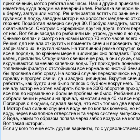
приключений, мотор работал как часы. Наши друзья приехали
наметили, куда поедим на вечерний клев. Рыбалка вечером в
к берегу, заглушили мотор. Решили завтра встать по раньше и
грузимся в лодку, заводим мотор и на холостых медленно отхо
глохнет. Поработал наверно секунд 30. Пробую заводить, мото
схватываться. Смотрим с корефаном друг на друга, потом пер
от нас. Вот блин засада по рыбачили мы утром, думаю я но дел
Снимаю колпак и смотрю на новый мотор 70 мото часов всего н
Решил для начала открутить и поменять свечи и проверить по
забрызгало их, вкрутил новые. На топливной рамке открутил к
все в порядке, по крайнем мере в цилиндры оно попадает. Про
капец, приплыли. Откручиваю свечки еще раз, а они сухие, см
вкручиваются замечаю капельки воды. Тут приходить понимани
топливный фильтр с отстойником все нормально чистый бензин
бы проявила себя сразу. На всякий случай переключаюсь на д
горелку и прогрел свечи, да и заодно цилиндры. Вкрутив свеч
работать, как будто и не было плясок с бубном вокруг него. П
началу мотор не хотел набирать больше 3000 оборотов приходи
все пошло нормально и больше проблем не было. Рыбачили ве
собрали вещи и уехали на причал, намотали еще 40 км все но
Поговорив с людьми, сделал вывод, что есть только два вариа
1 Мотор был сильно опущен в воду не по колпак конечно, но 
воду, через выхлопное отверстие и та через систему выпускн
2 Вода, каким то образом попала через забор воздуха на колпа
Вот такая история.
Если у кого то еще есть другие варианты, то с удовольствием