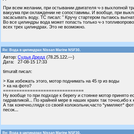
При всем желании, при остывании двигателя ч-з выхлопной т
вакуума при охлаждении не сопоставимы. И вообще, при выклю
засасывать воду. ТС писал: " Кручу стартером пытаюсь выгнат
Во все цилиндры вода может попасть только ч-з топливопрово
всех трех цилиндрах. Это не возможно.
Re: Вода в цилиндрах Nissan Marine NSF30.
Автор:
Судья Дредд
(78.25.122.---)
Дата: 27-08-15 17:33
timuralt писал:
> Как избежать этого, мотор поднимать на 45 гр из воды
> ка на фото?
==============================
Ну вообще то при подходе к берегу и стоянке мотор принято 
гидравликой... По крайней мере в наших краях так точно,ибо 
А так конечно,глядя со своей колокольни,часто *умиляют* фот
песок...
Re: Вода в цилиндрах Nissan Marine NSF30.