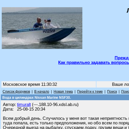
Прежде
Как правильно задавать вопросы
Московское время 11:30:32
Ваше ло
Список форумов
|
В начало
|
Новая тема
|
Перейти к теме
|
Поиск
|
Поис
Вода в цилиндрах Nissan Marine NSF30.
Автор:
timuralt
(---.188.10-96.xdsl.ab.ru)
Дата: 25-08-15 20:34
Всем добрый день. Случилось у меня вот такая неприятность 
туда попала, есть только предположения, но обо всем по поря
Очередной выезд на рыбалку, спускаем лодку, грузим вещи и т