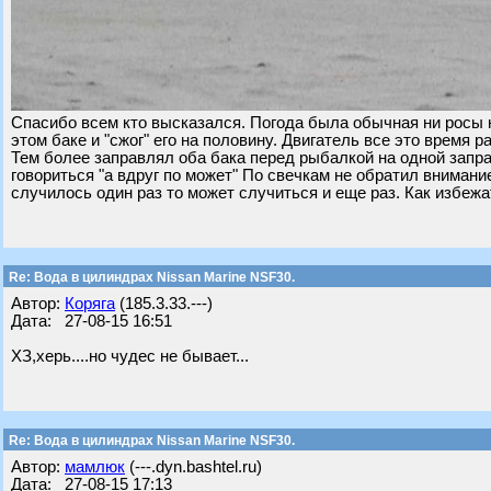
Спасибо всем кто высказался. Погода была обычная ни росы н
этом баке и "сжог" его на половину. Двигатель все это время 
Тем более заправлял оба бака перед рыбалкой на одной запр
говориться "а вдруг по может" По свечкам не обратил вниман
случилось один раз то может случиться и еще раз. Как избежат
Re: Вода в цилиндрах Nissan Marine NSF30.
Автор:
Коряга
(185.3.33.---)
Дата: 27-08-15 16:51
ХЗ,херь....но чудес не бывает...
Re: Вода в цилиндрах Nissan Marine NSF30.
Автор:
мамлюк
(---.dyn.bashtel.ru)
Дата: 27-08-15 17:13