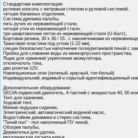
Стандартная комплектация:
рулевая консоль с ветровым стеклом и рулевой системой,
четыре багажных отделения,
Система дренажа палубы,
пять ручек из нержавеющей стали,
четыре утки из нержавеющей стали,
три швартовочние петли из нержавеющей стали (U-болт),
Бортовая резина, 30 x 30 / 15 , с наконечниками из нержавеющ
Трансовая пластина под углом (1-22 мм),
секции безопасностьи наполнение полиуритановой пеной с за
Пробкa для сливания воды из межкорпусного пространства,
Ящик для хранения/ укрепления акомулятора,
отключатель тока,
две розетки 12V,
Навигационные огни (зеленый, красный, топ-белый)
Индивидуальний, видимый и скрытый идентификационный ном
Дополнительное оборудование:
SELVA подвесной двигатель, 4-тактний с мощностью 40, 50 или
Тент для хранения,
Ходовой тент,
Мягкие подушки сидения,
Электрический, автоматический воденой насос,
Водостойкие динамики и стерео система,
"Тихий пол" - пол наполненый ПУ пеной,
Обогрев палубы,
Держательи для удочки,
металическая засчита килья,