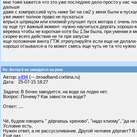
мне тоже кажется что это уже последнее дело-просто у нас ча
дальше
даже с компрессией чуть ниже 5кг на см2 у меня были и пуска
уже имеет полное право не пускаться
впрыск шприцом или клизмой улучшит пуск мотора с очень п
ну еще тут важный момент -нужно научиться дергать хорошо-м
веревка чтобы не короткая-хотя бы 1.5м была, при умении и 
скорее всего действия не те при запуске
еще положение винта ГТЖ отрегулируйте если еще не делали-
хорошо отзывался-а то может смесь еще чуть не та что нужно
Re: Ветер 8 не заводится на реке
Автор:
s494
(---.broadband.corbina.ru)
Дата: 25-07-15 18:27
Задача: В бочке заводится, на воде на лодке нет.
Вопрос: Почему? Как завести на воде?
Ответ: ....
Чё, будем говорить " дёргаешь хреново", "надо клизму", "да не 
Условие есть.
Нужен ответ, а не рассусоливание. Другой человек дёргает? В
Ещё раз :