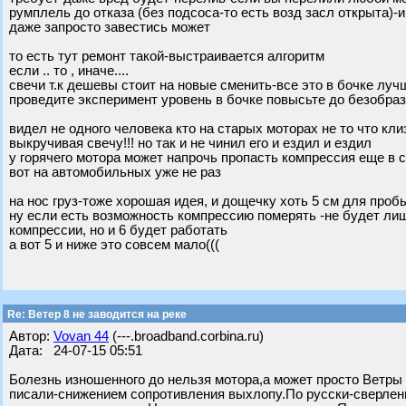
румплель до отказа (без подсоса-то есть возд засл открыта)-
даже запросто завестись может
то есть тут ремонт такой-выстраивается алгоритм
если .. то , иначе....
свечи т.к дешевы стоит на новые сменить-все это в бочке луч
проведите эксперимент уровень в бочке повысьте до безобра
видел не одного человека кто на старых моторах не то что к
выкручивая свечу!!! но так и не чинил его и ездил и ездил
у горячего мотора может напрочь пропасть компрессия еще в с
вот на автомобильных уже не раз
на нос груз-тоже хорошая идея, и дощечку хоть 5 см для проб
ну если есть возможность компрессию померять -не будет ли
компрессии, но и 6 будет работать
а вот 5 и ниже это совсем мало(((
Re: Ветер 8 не заводится на реке
Автор:
Vovan 44
(---.broadband.corbina.ru)
Дата: 24-07-15 05:51
Болезнь изношенного до нельзя мотора,а может просто Ветры 
писали-снижением сопротивления выхлопу.По русски-сверлени