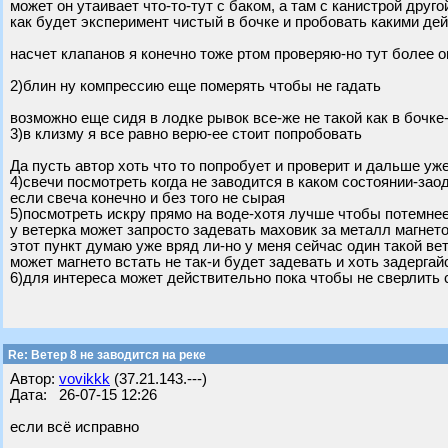
может он утаивает что-то-тут с баком, а там с канистрой друго
как будет эксперимент чистый в бочке и пробовать какими де
насчет клапанов я конечно тоже ртом проверяю-но тут более о
2)блин ну компрессию еще померять чтобы не гадать
возможно еще сидя в лодке рывок все-же не такой как в бочк
3)в клизму я все равно верю-ее стоит попробовать
Да пусть автор хоть что то попробует и проверит и дальше уж
4)свечи посмотреть когда не заводится в каком состоянии-за
если свеча конечно и без того не сырая
5)посмотреть искру прямо на воде-хотя лучше чтобы потемне
у ветерка может запросто задевать маховик за металл магнет
этот пункт думаю уже вряд ли-но у меня сейчас один такой вет
может магнето встать не так-и будет задевать и хоть задергай
6)для интереса может действительно пока чтобы не сверлить 
Re: Ветер 8 не заводится на реке
Автор:
vovikkk
(37.21.143.---)
Дата: 26-07-15 12:26
если всё исправно