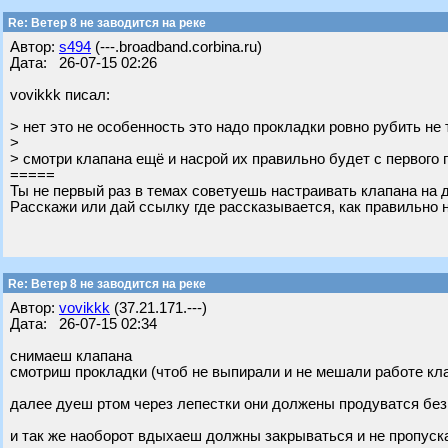
Re: Ветер 8 не заводится на реке
Автор:
s494
(---.broadband.corbina.ru)
Дата: 26-07-15 02:26
vovikkk писал:
> нет это не особенность это надо прокладки ровно рубить не
>
> смотри клапана ещё и насрой их правильно будет с первого 
=====
Ты не первый раз в темах советуешь настраивать клапана на 
Расскажи или дай ссылку где рассказывается, как правильно 
Re: Ветер 8 не заводится на реке
Автор:
vovikkk
(37.21.171.---)
Дата: 26-07-15 02:34
снимаеш клапана
смотриш прокладки (чтоб не выпирали и не мешали работе кла
далее дуеш ртом через лепестки они должены продуватся без
и так же наоборот вдыхаеш должны закрываться и не пропуск