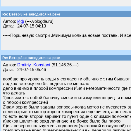
Re: Ветер 8 не заводится на реке
Автор:
Иф
(---.vologda.ru)
Дата: 24-07-15 04:13
-----Поршневую смотри .Минимум кольца новые поставь. И всё
Re: Ветер 8 не заводится на реке
Автор:
Dmitriy_Konstant
(91.146.36.---)
Дата: 24-07-15 05:46
вообще про уровень воды я согласен и обычно с этим бывают п
лодках ветерку его бы поднять не мешало
дело видимо в плохой компрессии и\или негерметичности где т
что делать
1)возьмите с собой баночку смеси и клизму или шприц- и п
с плохой компрессией
2)вам верно были заданы вопросы-когда мотор не пускается 
если сырые то мотор хорош-компрессия еще ничего, а вот есл
то есть если второй вариант то пункт один с клизмой поможет
а)искра шалит-но вряд ли-иначе и в бочке было бы плохо
б)вы неверно пользуетесь подсосом (заслонкой воздушной)-н
требует-даже вред будет-перелив-если вы перелили любой мот