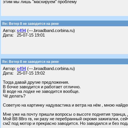
этим мы лишь "маскируем" проблему
Re: Ветер 8 не заводится на реке
Автор:
s494
(---.broadband.corbina.ru)
Дата: 25-07-15 19:01
Re: Ветер 8 не заводится на реке
Автор:
s494
(---.broadband.corbina.ru)
Дата: 25-07-15 19:02
Тогда давай другие предложения.
В бочке заводится и работает отлично.
В воде на лодке не заводится вообще.
Чё делать?
Советую на картинку надувастика и ветра на нём , мною найд
Мне уже на почту пришли вопросы о высоте поднятия транца, 
Мой В8 88го гв, ни разу не перебранный окромя зажигалки, се
см2 под мотор и прекрасно заводится. Но заводился и без под