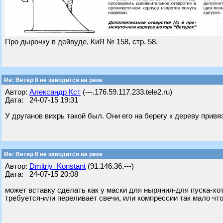
Про дырочку в дейвуде, КиЯ № 158, стр. 58.
Re: Ветер 8 не заводится на реке
Автор:
Александр Кст
(---.176.59.117.233.tele2.ru)
Дата: 24-07-15 19:31
У друганов вихрь такой был. Они его на берегу к дереву прив
Re: Ветер 8 не заводится на реке
Автор:
Dmitriy_Konstant
(91.146.36.---)
Дата: 24-07-15 20:08
может вставку сделать как у маски для ныряния-для пуска-хо
требуется-или переливает свечи, или компрессии так мало что