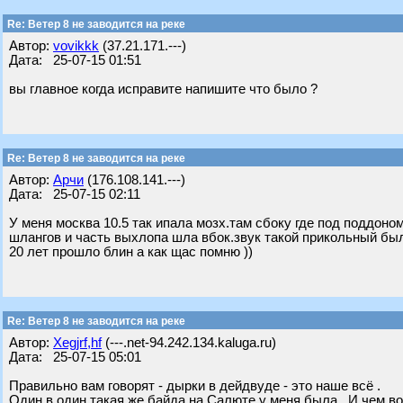
Re: Ветер 8 не заводится на реке
Автор:
vovikkk
(37.21.171.---)
Дата: 25-07-15 01:51
вы главное когда исправите напишите что было ?
Re: Ветер 8 не заводится на реке
Автор:
Арчи
(176.108.141.---)
Дата: 25-07-15 02:11
У меня москва 10.5 так ипала мозх.там сбоку где под поддоно
шлангов и часть выхлопа шла вбок.звук такой прикольный бы
20 лет прошло блин а как щас помню ))
Re: Ветер 8 не заводится на реке
Автор:
Xegjrf,hf
(---.net-94.242.134.kaluga.ru)
Дата: 25-07-15 05:01
Правильно вам говорят - дырки в дейдвуде - это наше всё .
Один в один такая же байда на Салюте у меня была . И чем во