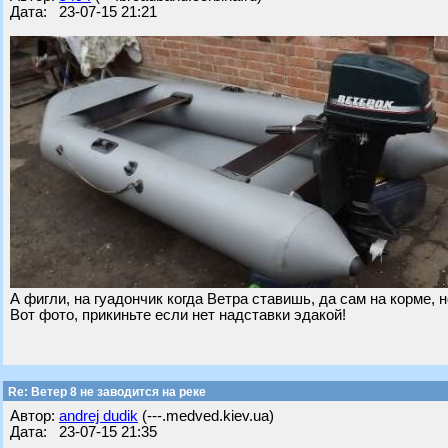
Дата: 23-07-15 21:21
А фигли, на гуадончик когда Ветра ставишь, да сам на корме, н
Вот фото, прикиньте если нет надставки эдакой!
Re: Ветер 8 не заводится на реке
Автор:
andrej dudik
(---.medved.kiev.ua)
Дата: 23-07-15 21:35