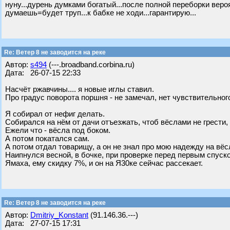
нуну...дурень думками богатый...после полной переборки вероя
думаешь=будет труп...к бабке не ходи...гарантирую...
Re: Ветер 8 не заводится на реке
Автор:
s494
(---.broadband.corbina.ru)
Дата: 26-07-15 22:33
Насчёт ржавчины.... я новые иглы ставил.
Про градус поворота поршня - не замечал, нет чувствительног
Я собирал от нефиг делать.
Собирался на нём от дачи отъезжать, чтоб вёслами не грести, 
Ежели что - вёсла под боком.
А потом покатался сам.
А потом отдал товарищу, а он не знал про мою надежду на вёсла
Наипнулся весной, в бочке, при проверке перед первым спуском 
Ямаха, ему скидку 7%, и он на Я30ке сейчас рассекает.
Re: Ветер 8 не заводится на реке
Автор:
Dmitriy_Konstant
(91.146.36.---)
Дата: 27-07-15 17:31