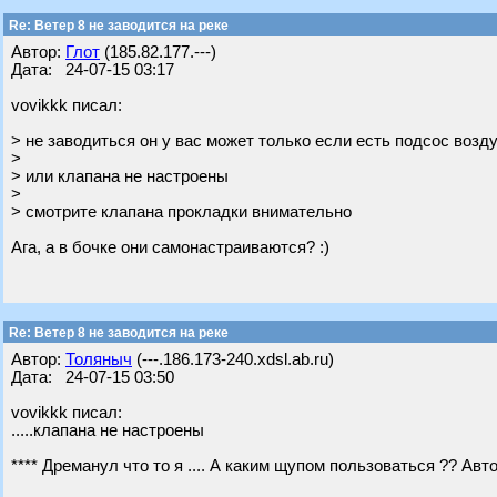
Re: Ветер 8 не заводится на реке
Автор:
Глот
(185.82.177.---)
Дата: 24-07-15 03:17
vovikkk писал:
> не заводиться он у вас может только если есть подсос возд
>
> или клапана не настроены
>
> смотрите клапана прокладки внимательно
Ага, а в бочке они самонастраиваются? :)
Re: Ветер 8 не заводится на реке
Автор:
Толяныч
(---.186.173-240.xdsl.ab.ru)
Дата: 24-07-15 03:50
vovikkk писал:
.....клапана не настроены
**** Дреманул что то я .... А каким щупом пользоваться ?? Ав