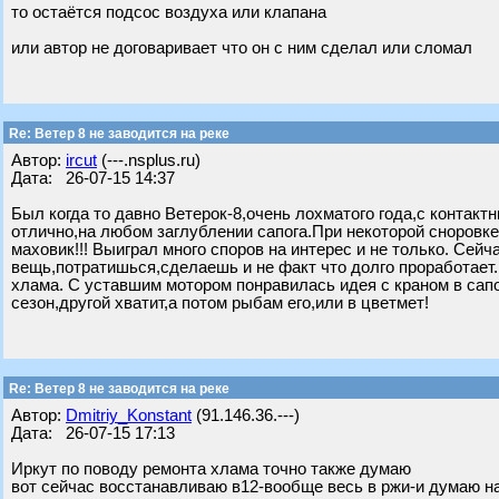
то остаётся подсос воздуха или клапана
или автор не договаривает что он с ним сделал или сломал
Re: Ветер 8 не заводится на реке
Автор:
ircut
(---.nsplus.ru)
Дата: 26-07-15 14:37
Был когда то давно Ветерок-8,очень лохматого года,с контак
отлично,на любом заглублении сапога.При некоторой сноровк
маховик!!! Выиграл много споров на интерес и не только. Сей
вещь,потратишься,сделаешь и не факт что долго проработает. 
хлама. С уставшим мотором понравилась идея с краном в сапо
сезон,другой хватит,а потом рыбам его,или в цветмет!
Re: Ветер 8 не заводится на реке
Автор:
Dmitriy_Konstant
(91.146.36.---)
Дата: 26-07-15 17:13
Иркут по поводу ремонта хлама точно также думаю
вот сейчас восстанавливаю в12-вообще весь в ржи-и думаю на