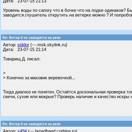
Дата: 23-07-15 21:13
Уровень воды по сапогу что в бочке что на лодке одинаков? Б
заводится.глушитель открутить на ветерке можно ? И попробов
Re: Ветер 8 не заводится на реке
Автор:
siddor
(---.msk.skylink.ru)
Дата: 23-07-15 21:14
Товарищ Д. писал:
>
> Конечно за маховик веревочкой...
Тогда диагноз не понятен. Остаётся доскональная проверка т
свечи, сухие или мокрые? Проверь наличие и качество искры 
Re: Ветер 8 не заводится на реке
Автор:
s494
(---.broadband.corbina.ru)