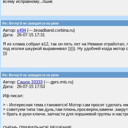
всему исправному...пшик
Re: Ветер 8 не заводится на реке
Автор:
s494
(---.broadband.corbina.ru)
Дата: 26-07-15 17:31
Я из хлама собрал в12, так он пять лет на Немане отработал,
под иголки шкуркой выравнивал ))))). Ну удобней когда мотор 
)))
Re: Ветер 8 не заводится на реке
Автор:
Сашок 33333
(---.gprs.mts.ru)
Дата: 26-07-15 17:53
Иф писал:
> - Интересная тема становится! Мотор сам просит сделать е
> советуем типа там дунь,там плюнь,просверли,замени .закру
> брать в руки ключи, запчасти для поршневой группы и настр
ОЧЕНЬ ПРАВИЛЬНОЕ РЕШЕНИЕ...