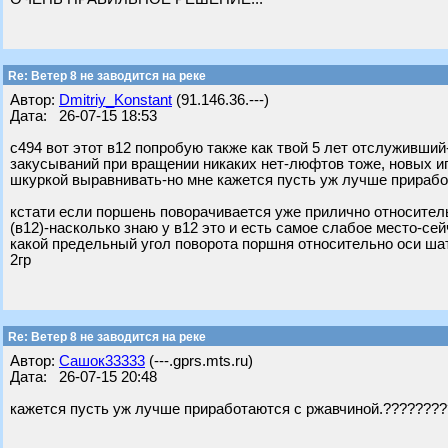
Re: Ветер 8 не заводится на реке
Автор:
Dmitriy_Konstant
(91.146.36.---)
Дата: 26-07-15 18:53
с494 вот этот в12 попробую также как твой 5 лет отслуживший
закусываний при вращении никаких нет-люфтов тоже, новых иг
шкуркой выравнивать-но мне кажется пусть уж лучше прирабо
кстати если поршень поворачивается уже прилично относител
(в12)-насколько знаю у в12 это и есть самое слабое место-се
какой предельный угол поворота поршня относительно оси шату
2гр
Re: Ветер 8 не заводится на реке
Автор:
Сашок33333
(---.gprs.mts.ru)
Дата: 26-07-15 20:48
кажется пусть уж лучше приработаются с ржавчиной.???????