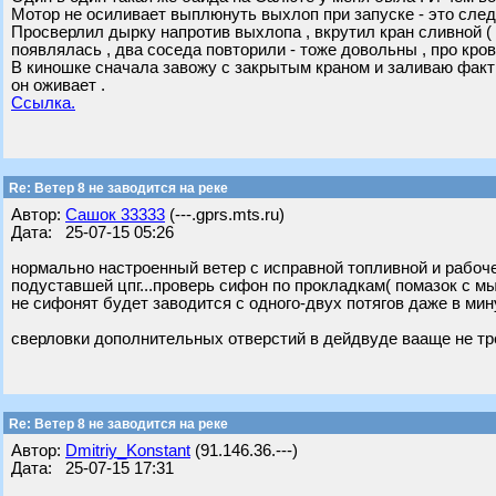
Мотор не осиливает выплюнуть выхлоп при запуске - это следст
Просверлил дырку напротив выхлопа , вкрутил кран сливной ( 
появлялась , два соседа повторили - тоже довольны , про кро
В киношке сначала завожу с закрытым краном и заливаю факти
он оживает .
Ссылка.
Re: Ветер 8 не заводится на реке
Автор:
Сашок 33333
(---.gprs.mts.ru)
Дата: 25-07-15 05:26
нормально настроенный ветер с исправной топливной и рабоче
подуставшей цпг...проверь сифон по прокладкам( помазок с мы
не сифонят будет заводится с одного-двух потягов даже в мину
сверловки дополнительных отверстий в дейдвуде вааще не тр
Re: Ветер 8 не заводится на реке
Автор:
Dmitriy_Konstant
(91.146.36.---)
Дата: 25-07-15 17:31