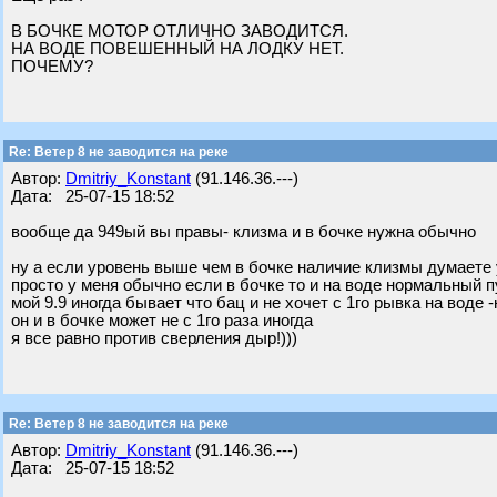
В БОЧКЕ МОТОР ОТЛИЧНО ЗАВОДИТСЯ.
НА ВОДЕ ПОВЕШЕННЫЙ НА ЛОДКУ НЕТ.
ПОЧЕМУ?
Re: Ветер 8 не заводится на реке
Автор:
Dmitriy_Konstant
(91.146.36.---)
Дата: 25-07-15 18:52
вообще да 949ый вы правы- клизма и в бочке нужна обычно
ну а если уровень выше чем в бочке наличие клизмы думаете у
просто у меня обычно если в бочке то и на воде нормальный п
мой 9.9 иногда бывает что бац и не хочет с 1го рывка на воде 
он и в бочке может не с 1го раза иногда
я все равно против сверления дыр!)))
Re: Ветер 8 не заводится на реке
Автор:
Dmitriy_Konstant
(91.146.36.---)
Дата: 25-07-15 18:52