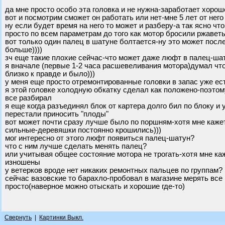
да мне просто особо эта головка и не нужна-заработает хорош
вот и посмотрим сможет он работать или нет-мне 5 лет от него
ну если будет время на него то может и разберу-а так ясно ч
просто по всем параметрам до того как мотор бросили ржаветь
вот только один палец в шатуне болтается-ну это может посл
больше))))
зч еще такие плохие сейчас-что может даже люфт в палец-ш
я вначале (первые 1-2 часа расшевеливания мотора)думал что
близко к правде и было)))
у меня еще просто отремонтированные головки в запас уже ест
я этой головке холодную обкатку сделал как положено-поэтом
все разбирал
я еще когда разъединял блок от картера долго бил по блоку и
перестали приносить "плоды"
вот может почти сразу лучше было по поршням-хотя мне каже
сильные-деревяшки постоянно крошились)))
мог интересно от этого люфт появиться палец-шатун?
что с ним лучше сделать менять палец?
или учитывая общее состояние мотора не трогать-хотя мне к
изношены
у ветерков вроде нет никаких ремонтных пальцев по группам?
сейчас вазовские то барахло-пробовал в магазине мерять все
просто(наверное можно отыскать и хорошие где-то)
Свернуть
|
Картинки Выкл.