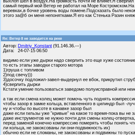
выхлоп шел в воздух.На громкость почти не влияет.Я сверлил 
самый первый мой Ветер не работал на Море Костромском.На п
веревках,в бочке уровень воды помене.Подсказать было неком
этого за@б он меня непонятками.Я его как Стенька Разин княж
Re: Ветер 8 не заводится на реке
Автор:
Dmitriy_Konstant
(91.146.36.---)
Дата: 24-07-15 06:50
видимо если уже дырки надо сверлить это еще хуже состояние 
то есть этапы заводки старого мотора
1)груша с топливом
2)под свечу)))
3)досочку подложил-завел-выдернул ее вбок, прикрутил струб
4)сверлить дырки
Кстати умение пользоваться заведомо полуисправной или неис
а так если смена колец может помочь чуть поднять компресси
чтобы зазор в замке кольца, вставленного в цилиндр был -луч
ну и чтобы по высоте в канавке зазор был
даже если гильзы уже "кривые" на какое то время-пока вы не 
даже инструментов не нужно почти для смены колец-отвертка, 
перед заменой конечно компрессию померять чтобы понять что
ли кольца, не закоксованы ли они-подвижность их)
обычно если не сломаны, не закоксованы и подвижны то пуск