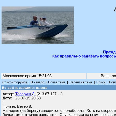
Прежде
Как правильно задавать вопросы
Московское время 15:21:03
Ваше ло
Список форумов
|
В начало
|
Новая тема
|
Перейти к теме
|
Поиск
|
Поис
Ветер 8 не заводится на реке
Автор:
Товарищ Д.
(213.87.127.---)
Дата: 23-07-15 20:53
Привет. Ветер 8.
На лодке (на берегу) заводится с полоборота. Хоть на скорости
бочке тоже отлично заводится. Спускаешься на реку - не заво