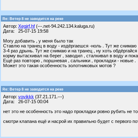
Re: Ветер 8 не заводится на реке
Автор:
Xegjrf,hf
(---.net-94.242.134.kaluga.ru)
Дата: 25-07-15 19:58
Могу добавить , у меня было так
Ставлю на транец в воду - издёргаешся -ноль . Тут же снимаю 
3-4 раз дрынь. Тут же снимаю и на транец , ну хоть обдёргайся
корму вытаскивал на берег , заводил , сталкивал в воду и пока
Ещё раз повторю , поршневая , сальники , прокладки - новые .
Может это такая особенность золотниковых мотов ?
Re: Ветер 8 не заводится на реке
Автор:
vovikkk
(37.21.171.---)
Дата: 26-07-15 00:04
нет это не особенность это надо прокладки ровно рубить не т
смотри клапана ещё и насрой их правильно будет с первого по