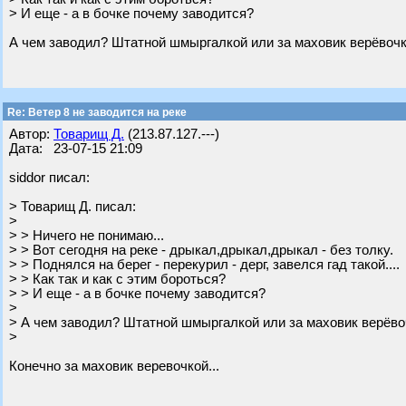
> И еще - а в бочке почему заводится?
А чем заводил? Штатной шмыргалкой или за маховик верёвочк
Re: Ветер 8 не заводится на реке
Автор:
Товарищ Д.
(213.87.127.---)
Дата: 23-07-15 21:09
siddor писал:
> Товарищ Д. писал:
>
> > Ничего не понимаю...
> > Вот сегодня на реке - дрыкал,дрыкал,дрыкал - без толку.
> > Поднялся на берег - перекурил - дерг, завелся гад такой....
> > Как так и как с этим бороться?
> > И еще - а в бочке почему заводится?
>
> А чем заводил? Штатной шмыргалкой или за маховик верёво
>
Конечно за маховик веревочкой...