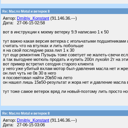
Re: Масло Motul и ветерок 8
Автор:
Dmitriy_Konstant
(91.146.36.---)
Дата: 27-06-15 02:58
вот в инструкции к моему ветерку 9.9 написано 1 к 50
тут важно какая версия ветерка с игольчатыми подшипниками
считать что на втулках и лить побольше
я на свой последние раза лил 1 к 30
тут еще ремонтник Пузырь тоже советует не жалеть-свечи ес
а так выгоднее мотюль продать и купить 200л лукойл 2т на эти
вот пример встретил сегодня старого клиента
у него уже убитый вхлам мотор был-давления масла нет и жре
он лил чуть не 0в 30 в него
я посоветовал найти 20в50 на лето
он нашел лишь 15в50-результат и жора нет и давление масла
тут тоже самое ветерок вряд ли новый-поэтому лить просто н
Re: Масло Motul и ветерок 8
Автор:
Dmitriy_Konstant
(91.146.36.---)
Дата: 27-06-15 03:06