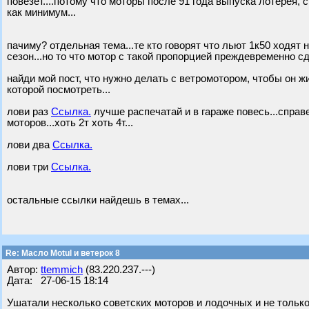
повезет....потому что моторы после 91 года выпуска лотерея,
как минимум...
пачиму? отдельная тема...те кто говорят что льют 1к50 ходят
сезон...но то что мотор с такой пропорцией преждевременно сдо
найди мой пост, что нужно делать с ветромотором, чтобы он жи
которой посмотреть...
лови раз
Ссылка.
лучше распечатай и в гараже повесь...спра
моторов...хоть 2т хоть 4т...
лови два
Ссылка.
лови три
Ссылка.
остальные ссылки найдешь в темах...
Re: Масло Motul и ветерок 8
Автор:
ttemmich
(83.220.237.---)
Дата: 27-06-15 18:14
Ушатали несколько советских моторов и лодочных и не только