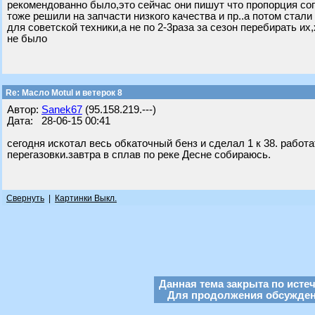
рекомендованно было,это сейчас они пишут что пропорция со
тоже решили на запчасти низкого качества и пр..а потом стал
для советской техники,а не по 2-3раза за сезон перебирать их
не было
Re: Масло Motul и ветерок 8
Автор:
Sanek67
(95.158.219.---)
Дата: 28-06-15 00:41
сегодня искотал весь обкаточный бенз и сделал 1 к 38. работ
перегазовки.завтра в сплав по реке Десне собираюсь.
Свернуть
|
Картинки Выкл.
Данная тема закрыта по исте
Для продолжения обсуждени