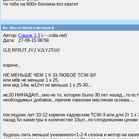
то тебе на 600л бензина его хватит
Re: Масло Motul и ветерок 8
Автор:
Сашок 3 3
(---.volia.net)
Дата: 27-06-15 06:58
GJ[ RFRJT JYJ VJLYJT/////
короче..
НЕ МЕНЬШЕ ЧЕМ 1 К 33 ЛЮБОЕ TCW-3///
или м8в не меньше 1 к 25,
или мгд 14м, м12тп не меньше 1 к 25-30...
мс20 НИНАДА!!!...оно не то, которое было 30 лет назад...то ес
необходимых добавок...причем говенная масляная основа....
последних лет 10-12 кормлю хадовским TCW-3 или для 2т 1 к 3
назад 5л канистры в количестве 10шт...по сегодняшним ценам =
будешь лить меньше указанного=1-2-4 сезона и мотор на капита