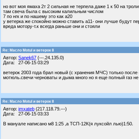
но вот моя ямаха 2т 2 сильная не терпела даже 1 к 50 на троли
там свеча была с высоким калильным числом
7 по нгк и по нашему это как а20
у ветерка же спокойно можно ставить а11- они лучше будут п
вреда мотору-т.к всегда раньше они и стояли
Re: Масло Motul и ветерок 8
Автор:
Sanek67
(---.24.135.0)
Дата: 27-06-15 03:29
ветерок 2003 года брал новый (с хранения МЧС) только после 
мотюль.свечи черноваты и дыма много но я еще полный газ не 
Re: Масло Motul и ветерок 8
Автор:
imxateb
(217.118.79.---)
Дата: 27-06-15 03:33
В мануале написано м8 1:25 ,а ТСП-12К(я луксойл лью)1:50.