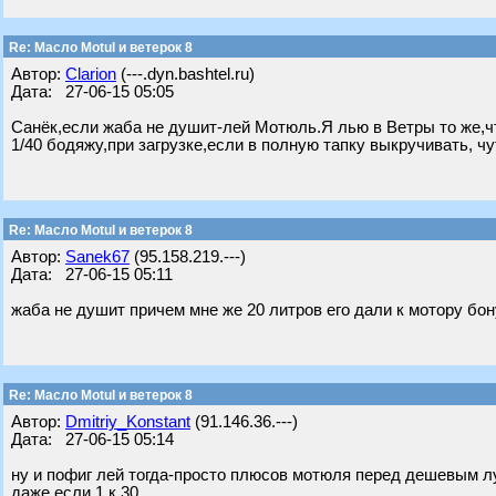
Re: Масло Motul и ветерок 8
Автор:
Clarion
(---.dyn.bashtel.ru)
Дата: 27-06-15 05:05
Санёк,если жаба не душит-лей Мотюль.Я лью в Ветры то же,чт
1/40 бодяжу,при загрузке,если в полную тапку выкручивать, 
Re: Масло Motul и ветерок 8
Автор:
Sanek67
(95.158.219.---)
Дата: 27-06-15 05:11
жаба не душит причем мне же 20 литров его дали к мотору бо
Re: Масло Motul и ветерок 8
Автор:
Dmitriy_Konstant
(91.146.36.---)
Дата: 27-06-15 05:14
ну и пофиг лей тогда-просто плюсов мотюля перед дешевым л
даже если 1 к 30