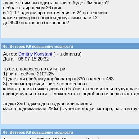
лучше с ним выходить на глисс будет 3м лодка?
сейчас с аир деком 26 один
и 14..17 вдвоем против течения, и 24 по течению
какие примерно обороты допустимы на в 12
до 4500 постоянно безопасно?
Re: Ветерок 9.9 повышение мощности
Автор:
Dmitriy Konstant
(---.udman.ru)
Дата: 06-07-15 20:32
то есть вопросов по сути три
1) винт -сейчас 210*225
2) дает ли прибавку карбюратор к 33б взамен к 493
3) если мотор сидит ниже положенного
кавитац плита ниже днища на 5-7см это значительно ухудшает
принципиально-хотя ... может что-то подобного и не хватает 
лодка 3м баджер дно надувн или пайолы
масса поднимаемая 290кг (с учетом лодки, мотора, пас-в и гру
Re: Ветерок 9.9 повышение мощности