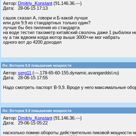
Автор:
Dmitriy_Konstant
(91.146.36.---)
Дата: 28-06-15 17:13
сашок сказал А, говори и Б-какой лучше
или для 9.9 из стандартных только один?
лучше бы без пиления из стандарта
на воде тестил тахометр китайский сволочь даже 1 рыбалки не
ну а так вдвоем когда мотор выше 3000+не мог набрать
одного вот до 4200 доходил
Re: Ветерок 9.9 повышение мощности
Автор:
serg11
(---.178-65-60-155.dynamic.avangarddsl.ru)
Дата: 28-06-15 17:55
Надо смотреть паспорт В-9,9. Вроде у него максимальные обор
Re: Ветерок 9.9 повышение мощности
Автор:
Dmitriy_Konstant
(91.146.36.---)
Дата: 29-06-15 05:22
насколько помню обороты действительно пиковой мощности ниж