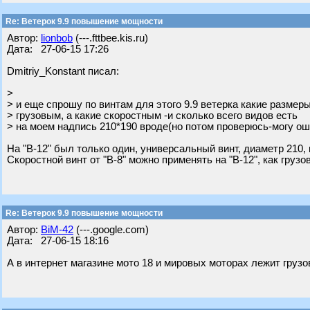
Re: Ветерок 9.9 повышение мощности
Автор:
lionbob
(---.fttbee.kis.ru)
Дата: 27-06-15 17:26
Dmitriy_Konstant писал:
>
> и еще спрошу по винтам для этого 9.9 ветерка какие размер
> грузовым, а какие скоростным -и сколько всего видов есть
> на моем надпись 210*190 вроде(но потом проверюсь-могу о
На "В-12" был только один, универсальный винт, диаметр 210, 
Скоростной винт от "В-8" можно применять на "В-12", как грузо
Re: Ветерок 9.9 повышение мощности
Автор:
BiM-42
(---.google.com)
Дата: 27-06-15 18:16
А в интернет магазине мото 18 и мировых моторах лежит грузов