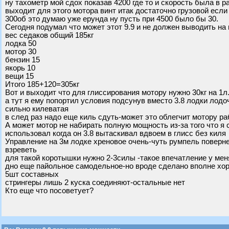
ну тахометр мой сдох показав 4200 где то и скорость была в ра
выходит для этого мотора винт итак достаточно грузовой если 
300об это думаю уже ерунда ну пусть при 4500 было бы 30.
Сегодня подумал что может этот 9.9 и не должен выводить на
вес седаков общий 185кг
лодка 50
мотор 30
бензин 15
якорь 10
вещи 15
Итого 185+120=305кг
Вот и выходит что для глиссирования мотору нужно 30кг на 1
а тут я ему попортил условия подсунув вместо 3.8 лодки лодо
сильно килеватая
в след раз надо еще киль сдуть-может это облегчит мотору р
А может мотор не набирать полную мощность из-за того что я см
использовал когда он 3.8 вытаскивал вдвоем в глисс без киля
Управление на 3м лодке хреновое очень-чуть румпель поверн
взреветь
для такой коротышки нужно 2-3силы -такое впечатление у мен
дно еще пайольное самодельное-но вроде сделано вполне хор
5шт составных
стрингеры лишь 2 куска соединяют-остальные нет
Кто еще что посоветует?