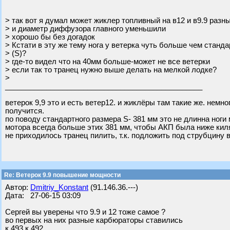
> так вот я думал может жиклер топливный на в12 и в9.9 разн
> и диаметр диффузора главного уменьшили
> хорошо бы без догадок
> Кстати в эту же тему нога у ветерка чуть больше чем станд
> (S)?
> где-то видел что на 40мм больше-может не все ветерки
> если так то транец нужно выше делать на мелкой лодке?
>
________________________________________________
ветерок 9,9 это и есть ветер12. и жиклёры там такие же. немно
получится.
по поводу стандартного размера S- 381 мм это не длинна ноги 
мотора всегда больше этих 381 мм, чтобы АКП была ниже кил
не приходилось транец пилить, т.к. подложить под струбцину в
Re: Ветерок 9.9 повышение мощности
Автор:
Dmitriy_Konstant
(91.146.36.---)
Дата: 27-06-15 03:09
Сергей вы уверены что 9.9 и 12 тоже самое ?
во первых на них разные карбюраторы ставились
к 493 к 492