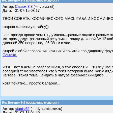
Re: Ветерок 9.9 повышение мощности
Автор:
Сашок 3 3
(---.volia.net)
Дата: 01-07-15 03:17
ТВОИ СОВЕТЫ КОСМИЧЕСКОГО МАСШТАБА И КОСМИЧЕСК
открою маленькую тайну))
все гораздо проще чем ты думаешь...разные лодки с разным 
мотором дадут различный результат...лодку длинной 3м 12 кобы
длинной 350 попрет под 36-38 км в час...
открой любой справочник или кия и почитай про дядюшку фру
Ссылка.
и т.д....вот в чем не разберешься, о том опосля и ... ты ж у на
соседней теме хвастался что у тебя ветерков было, как у дяди
на тебе...такая тема ...видать в натуре феерический длбб ...
хотя понятно... просто балабол...
Re: Ветерок 9.9 повышение мощности
Автор:
stanisl62
(---.dynamic.mv.ru)
Дата: 01-07-15 04:40