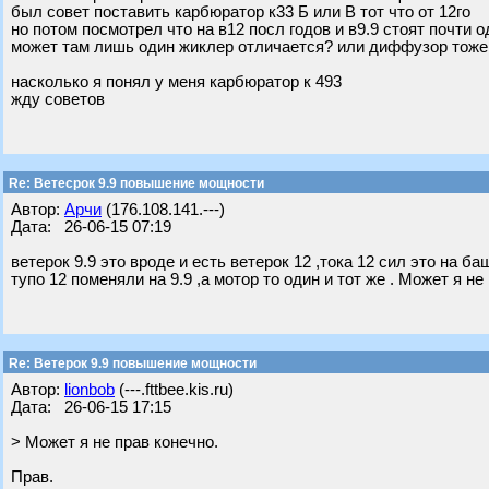
был совет поставить карбюратор к33 Б или В тот что от 12го
но потом посмотрел что на в12 посл годов и в9.9 стоят почти
может там лишь один жиклер отличается? или диффузор тоже
насколько я понял у меня карбюратор к 493
жду советов
Re: Ветеcрок 9.9 повышение мощности
Автор:
Арчи
(176.108.141.---)
Дата: 26-06-15 07:19
ветерок 9.9 это вроде и есть ветерок 12 ,тока 12 сил это на баш
тупо 12 поменяли на 9.9 ,а мотор то один и тот же . Может я не
Re: Ветерок 9.9 повышение мощности
Автор:
lionbob
(---.fttbee.kis.ru)
Дата: 26-06-15 17:15
> Может я не прав конечно.
Прав.