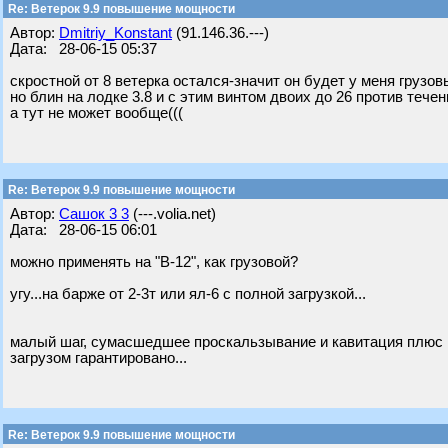
Re: Ветерок 9.9 повышение мощности
Автор:
Dmitriy_Konstant
(91.146.36.---)
Дата: 28-06-15 05:37
скростной от 8 ветерка остался-значит он будет у меня грузо
но блин на лодке 3.8 и с этим винтом двоих до 26 против тече
а тут не может вообще(((
Re: Ветерок 9.9 повышение мощности
Автор:
Сашок 3 3
(---.volia.net)
Дата: 28-06-15 06:01
можно применять на "В-12", как грузовой?
угу...на барже от 2-3т или ял-6 с полной загрузкой...
малый шаг, сумасшедшее проскальзывание и кавитация плюс п
загрузом гарантировано...
Re: Ветерок 9.9 повышение мощности