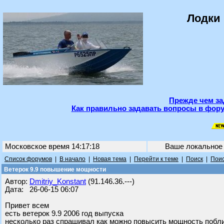
Лодки 
Прежде чем за
Как правильно задавать вопросы в фору
Московское время 14:17:18
Ваше локальное
Список форумов
|
В начало
|
Новая тема
|
Перейти к теме
|
Поиск
|
Поис
Ветерок 9.9 повышение мощности
Автор:
Dmitriy_Konstant
(91.146.36.---)
Дата: 26-06-15 06:07
Привет всем
есть ветерок 9.9 2006 год выпуска
несколько раз спрашивал как можно повысить мощность побли