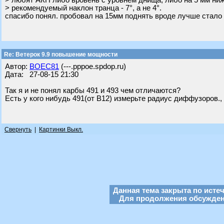
> любят АКП либо вровень с уровнем днища, либо на 5 мм ниж
> рекомендуемый наклон транца - 7°, а не 4°.
спасибо понял. пробовал на 15мм поднять вроде лучше стало
Re: Ветерок 9.9 повышение мощности
Автор:
BOEC81
(---.pppoe.spdop.ru)
Дата: 27-08-15 21:30
Так я и не понял карбы 491 и 493 чем отличаются?
Есть у кого нибудь 491(от В12) измерьте радиус диффузоров.,
Свернуть
|
Картинки Выкл.
Данная тема закрыта по исте
Для продолжения обсуждени