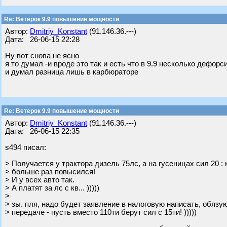
Re: Ветерок 9.9 повышение мощности
Автор:
Dmitriy_Konstant
(91.146.36.---)
Дата: 26-06-15 22:28
Ну вот снова не ясно
я то думал -и вроде это так и есть что в 9.9 несколько дефор
и думал разница лишь в карбюраторе
Re: Ветерок 9.9 повышение мощности
Автор:
Dmitriy_Konstant
(91.146.36.---)
Дата: 26-06-15 22:35
s494 писал:
> Получается у трактора дизель 75лс, а на гусеницах сил 20 :
> больше раз повысился!
> И у всех авто так.
> А платят за лс с кв... )))))
>
> зы. пля, надо будет заявление в налоговую написать, обязу
> передаче - пусть вместо 110ти берут сил с 15ти! )))))