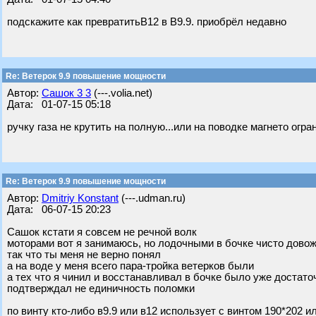
подскажите как превратитьВ12 в В9.9. приобрёл недавно
Re: Ветерок 9.9 повышение мощности
Автор:
Сашок 3 3
(---.volia.net)
Дата: 01-07-15 05:18
ручку газа не крутить на полную...или на поводке магнето огра
Re: Ветерок 9.9 повышение мощности
Автор:
Dmitriy Konstant
(---.udman.ru)
Дата: 06-07-15 20:23
Сашок кстати я совсем не речной волк
моторами вот я занимаюсь, но лодочными в бочке чисто дово
так что ты меня не верно понял
а на воде у меня всего пара-тройка ветерков были
а тех что я чинил и восстанавливал в бочке было уже достаточ
подтверждал не единичность поломки
по винту кто-либо в9.9 или в12 использует с винтом 190*202 и