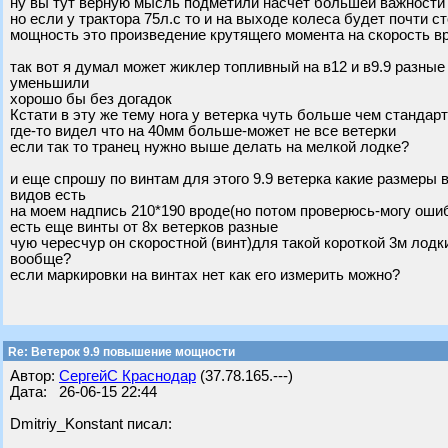
ну вы тут верную мысль подметили насчет большей важности
но если у трактора 75л.с то и на выходе колеса будет почти 
мощность это произведение крутящего момента на скорость вр
так вот я думал может жиклер топливный на в12 и в9.9 разны
уменьшили
хорошо бы без догадок
Кстати в эту же тему нога у ветерка чуть больше чем стандар
где-то видел что на 40мм больше-может не все ветерки
если так то транец нужно выше делать на мелкой лодке?
и еще спрошу по винтам для этого 9.9 ветерка какие размеры в
видов есть
на моем надпись 210*190 вроде(но потом проверюсь-могу оши
есть еще винты от 8х ветерков разные
чую чересчур он скоростной (винт)для такой короткой 3м лодк
вообще?
если маркировки на винтах нет как его измерить можно?
Re: Ветерок 9.9 повышение мощности
Автор:
СергейС Краснодар
(37.78.165.---)
Дата: 26-06-15 22:44
Dmitriy_Konstant писал: