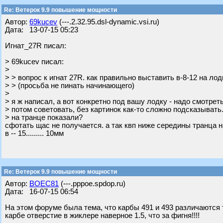
Re: Ветерок 9.9 повышение мощности
Автор:
69kucev
(---.2.32.95.dsl-dynamic.vsi.ru)
Дата: 13-07-15 05:23
Игнат_27R писал:
> 69kucev писал:
>
> > вопрос к игнат 27R. как правильно выставить в-8-12 на ло
> > (просьба не пинать начинающего)
>
> я ж написал, а вот конкретно под вашу лодку - надо смотреть
> потом советовать, без картинок как-то сложно подсказывать
> на транце показали?
сфотать щас не получается. а так квп ниже середины транца 
в -- 15......... 10мм
Re: Ветерок 9.9 повышение мощности
Автор:
BOEC81
(---.pppoe.spdop.ru)
Дата: 16-07-15 06:54
На этом форуме была тема, что карбы 491 и 493 различаются то
карбе отверстие в жиклере наверное 1.5, что за фигня!!!!