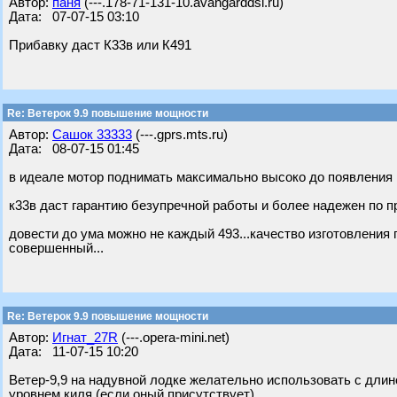
Автор:
паня
(---.178-71-131-10.avangarddsl.ru)
Дата: 07-07-15 03:10
Прибавку даст К33в или К491
Re: Ветерок 9.9 повышение мощности
Автор:
Сашок 33333
(---.gprs.mts.ru)
Дата: 08-07-15 01:45
в идеале мотор поднимать максимально высоко до появления пр
к33в даст гарантию безупречной работы и более надежен по пр
довести до ума можно не каждый 493...качество изготовления п
совершенный...
Re: Ветерок 9.9 повышение мощности
Автор:
Игнат_27R
(---.opera-mini.net)
Дата: 11-07-15 10:20
Ветер-9,9 на надувной лодке желательно использовать с длин
уровнем киля (если оный присутствует).