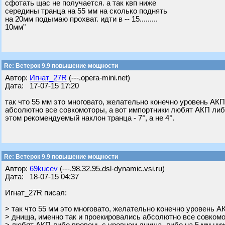
сфотать щас не получается. а так квп ниже
середины транца на 55 мм на сколько поднять
на 20мм подымаю прохват. идти в -- 15.........
10мм"
Re: Ветерок 9.9 повышение мощности
Автор:
Игнат_27R
(---.opera-mini.net)
Дата: 17-07-15 17:20
так что 55 мм это многовато, желательно конечно уровень АК
абсолютно все совкомоторы, а вот импортники любят АКП либ
этом рекомендуемый наклон транца - 7°, а не 4°.
Re: Ветерок 9.9 повышение мощности
Автор:
69kucev
(---.98.32.95.dsl-dynamic.vsi.ru)
Дата: 18-07-15 04:37
Игнат_27R писал:
> так что 55 мм это многовато, желательно конечно уровень А
> днища, именно так и проекировались абсолютно все совкомо