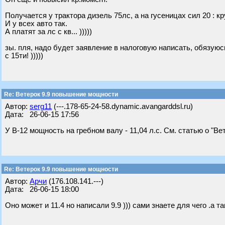
Получается у трактора дизель 75лс, а на гусеницах сил 20 : 
И у всех авто так.
А платят за лс с кв... )))))
зы. пля, надо будет заявление в налоговую написать, обязуюс
с 15ти! )))))
Re: Ветерок 9.9 повышение мощности
Автор:
serg11
(---.178-65-24-58.dynamic.avangarddsl.ru)
Дата: 26-06-15 17:56
У В-12 мощность на гребном валу - 11,04 л.с. См. статью о "Вет
Re: Ветерок 9.9 повышение мощности
Автор:
Арчи
(176.108.141.---)
Дата: 26-06-15 18:00
Оно может и 11.4 но написали 9.9 ))) сами знаете для чего .а 