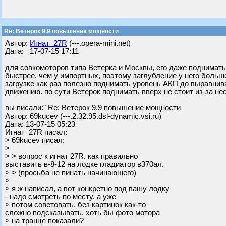
Re: Ветерок 9.9 повышение мощности
Автор:
Игнат_27R
(---.opera-mini.net)
Дата: 17-07-15 17:11
для совкомоторов типа Ветерка и Москвы, его даже поднимать
быстрее, чем у импортных, поэтому заглубление у него больше
загрузке как раз полезно поднимать уровень АКП до выравнив
движению. по сути Ветерок поднимать вверх не стоит из-за н
вы писали:" Re: Ветерок 9.9 повышение мощности
Автор: 69kucev (---.2.32.95.dsl-dynamic.vsi.ru)
Дата: 13-07-15 05:23
Игнат_27R писал:
> 69kucev писал:
>
> > вопрос к игнат 27R. как правильно
выставить в-8-12 на лодке гладиатор в370ал.
> > (просьба не пинать начинающего)
>
> я ж написал, а вот конкретно под вашу лодку
- надо смотреть по месту, а уже
> потом советовать, без картинок как-то
сложно подсказывать. хоть бы фото мотора
> на транце показали?