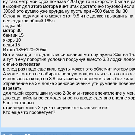
ну тахометр мой сдох показав 4200 где то и скорость была в ра
выходит для этого мотора винт итак достаточно грузовой если 
300об это думаю уже ерунда ну пусть при 4500 было бы 30.
Сегодня подумал что может этот 9.9 и не должен выводить на
вес седаков общий 185кг
лодка 50
мотор 30
бензин 15
якорь 10
вещи 15
Итого 185+120=305кг
Вот и выходит что для глиссирования мотору нужно 30кг на 1
а тут я ему попортил условия подсунув вместо 3.8 лодки лодо
сильно килеватая
в след раз надо еще киль сдуть-может это облегчит мотору р
А может мотор не набирать полную мощность из-за того что я см
использовал когда он 3.8 вытаскивал вдвоем в глисс без киля
Управление на 3м лодке хреновое очень-чуть румпель поверн
взреветь
для такой коротышки нужно 2-3силы -такое впечатление у мен
дно еще пайольное самодельное-но вроде сделано вполне хор
5шт составных
стрингеры лишь 2 куска соединяют-остальные нет
Кто еще что посоветует?