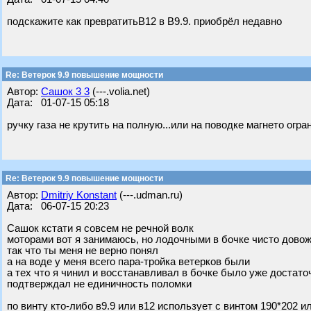
подскажите как превратитьВ12 в В9.9. приобрёл недавно
Re: Ветерок 9.9 повышение мощности
Автор:
Сашок 3 3
(---.volia.net)
Дата: 01-07-15 05:18
ручку газа не крутить на полную...или на поводке магнето огра
Re: Ветерок 9.9 повышение мощности
Автор:
Dmitriy Konstant
(---.udman.ru)
Дата: 06-07-15 20:23
Сашок кстати я совсем не речной волк
моторами вот я занимаюсь, но лодочными в бочке чисто дово
так что ты меня не верно понял
а на воде у меня всего пара-тройка ветерков были
а тех что я чинил и восстанавливал в бочке было уже достаточ
подтверждал не единичность поломки
по винту кто-либо в9.9 или в12 использует с винтом 190*202 и