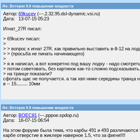
Re: Ветерок 9.9 повышение мощности
Автор:
69kucev
(---.2.32.95.dsl-dynamic.vsi.ru)
Дата: 13-07-15 05:23
Игнат_27R писал:
> 69kucev писал:
>
> > вопрос к игнат 27R. как правильно выставить в-8-12 на ло
> > (просьба не пинать начинающего)
>
> я ж написал, а вот конкретно под вашу лодку - надо смотреть
> потом советовать, без картинок как-то сложно подсказывать
> на транце показали?
сфотать щас не получается. а так квп ниже середины транца 
в -- 15......... 10мм
Re: Ветерок 9.9 повышение мощности
Автор:
BOEC81
(---.pppoe.spdop.ru)
Дата: 16-07-15 06:54
На этом форуме была тема, что карбы 491 и 493 различаются то
карбе отверстие в жиклере наверное 1.5, что за фигня!!!!