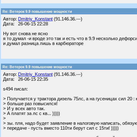
Re: Ветерок 9.9 повышение мощности
Автор:
Dmitriy_Konstant
(91.146.36.---)
Дата: 26-06-15 22:28
Ну вот снова не ясно
я то думал -и вроде это так и есть что в 9.9 несколько дефор
и думал разница лишь в карбюраторе
Re: Ветерок 9.9 повышение мощности
Автор:
Dmitriy_Konstant
(91.146.36.---)
Дата: 26-06-15 22:35
s494 писал:
> Получается у трактора дизель 75лс, а на гусеницах сил 20 :
> больше раз повысился!
> И у всех авто так.
> А платят за лс с кв... )))))
>
> зы. пля, надо будет заявление в налоговую написать, обязу
> передаче - пусть вместо 110ти берут сил с 15ти! )))))