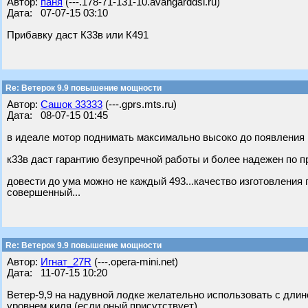
Автор:
паня
(---.178-71-131-10.avangarddsl.ru)
Дата: 07-07-15 03:10
Прибавку даст К33в или К491
Re: Ветерок 9.9 повышение мощности
Автор:
Сашок 33333
(---.gprs.mts.ru)
Дата: 08-07-15 01:45
в идеале мотор поднимать максимально высоко до появления пр
к33в даст гарантию безупречной работы и более надежен по пр
довести до ума можно не каждый 493...качество изготовления п
совершенный...
Re: Ветерок 9.9 повышение мощности
Автор:
Игнат_27R
(---.opera-mini.net)
Дата: 11-07-15 10:20
Ветер-9,9 на надувной лодке желательно использовать с длин
уровнем киля (если оный присутствует).