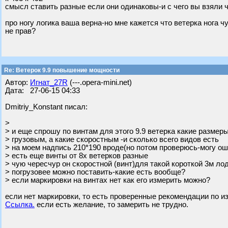
смысл ставить разные если они одинаковы-и с чего вы взяли 
про ногу логика ваша верна-но мне кажется что ветерка нога 
не прав?
Re: Ветерок 9.9 повышение мощности
Автор:
Игнат_27R
(---.opera-mini.net)
Дата: 27-06-15 04:33
Dmitriy_Konstant писал:
>
> и еще спрошу по винтам для этого 9.9 ветерка какие размер
> грузовым, а какие скоростным -и сколько всего видов есть
> на моем надпись 210*190 вроде(но потом проверюсь-могу о
> есть еще винты от 8х ветерков разные
> чую чересчур он скоростной (винт)для такой короткой 3м ло
> погрузовее можно поставить-какие есть вообще?
> если маркировки на винтах нет как его измерить можно?
если нет маркировки, то есть проверенные рекомендации по из
Ссылка.
если есть желание, то замерить не трудно.