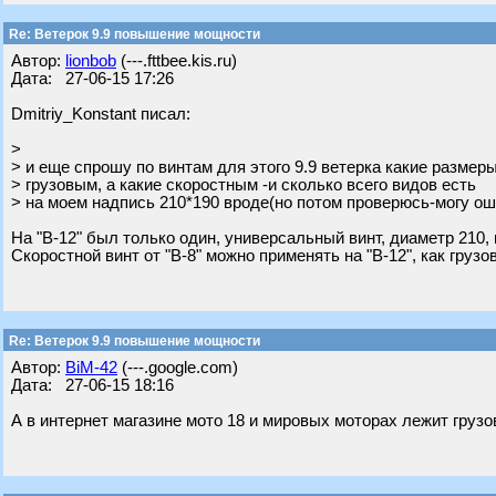
Re: Ветерок 9.9 повышение мощности
Автор:
lionbob
(---.fttbee.kis.ru)
Дата: 27-06-15 17:26
Dmitriy_Konstant писал:
>
> и еще спрошу по винтам для этого 9.9 ветерка какие размер
> грузовым, а какие скоростным -и сколько всего видов есть
> на моем надпись 210*190 вроде(но потом проверюсь-могу о
На "В-12" был только один, универсальный винт, диаметр 210, 
Скоростной винт от "В-8" можно применять на "В-12", как грузо
Re: Ветерок 9.9 повышение мощности
Автор:
BiM-42
(---.google.com)
Дата: 27-06-15 18:16
А в интернет магазине мото 18 и мировых моторах лежит грузов