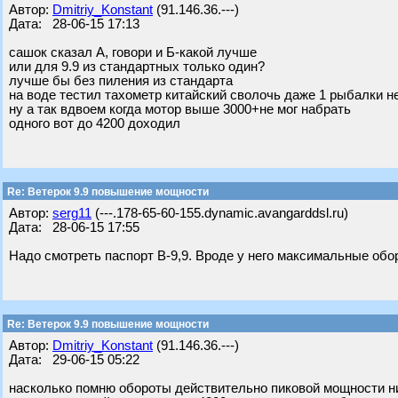
Автор:
Dmitriy_Konstant
(91.146.36.---)
Дата: 28-06-15 17:13
сашок сказал А, говори и Б-какой лучше
или для 9.9 из стандартных только один?
лучше бы без пиления из стандарта
на воде тестил тахометр китайский сволочь даже 1 рыбалки не
ну а так вдвоем когда мотор выше 3000+не мог набрать
одного вот до 4200 доходил
Re: Ветерок 9.9 повышение мощности
Автор:
serg11
(---.178-65-60-155.dynamic.avangarddsl.ru)
Дата: 28-06-15 17:55
Надо смотреть паспорт В-9,9. Вроде у него максимальные обор
Re: Ветерок 9.9 повышение мощности
Автор:
Dmitriy_Konstant
(91.146.36.---)
Дата: 29-06-15 05:22
насколько помню обороты действительно пиковой мощности ниж