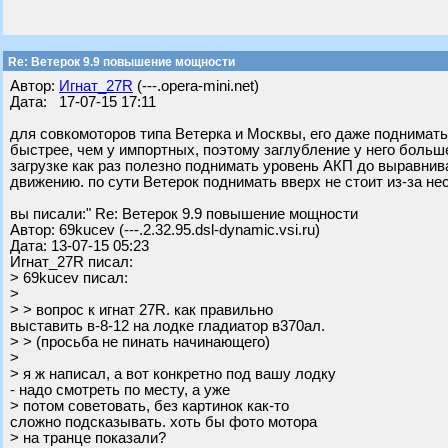
Re: Ветерок 9.9 повышение мощности
Автор:
Игнат_27R
(---.opera-mini.net)
Дата: 17-07-15 17:11
для совкомоторов типа Ветерка и Москвы, его даже поднимать
быстрее, чем у импортных, поэтому заглубление у него больше
загрузке как раз полезно поднимать уровень АКП до выравнив
движению. по сути Ветерок поднимать вверх не стоит из-за н
вы писали:" Re: Ветерок 9.9 повышение мощности
Автор: 69kucev (---.2.32.95.dsl-dynamic.vsi.ru)
Дата: 13-07-15 05:23
Игнат_27R писал:
> 69kucev писал:
>
> > вопрос к игнат 27R. как правильно
выставить в-8-12 на лодке гладиатор в370ал.
> > (просьба не пинать начинающего)
>
> я ж написал, а вот конкретно под вашу лодку
- надо смотреть по месту, а уже
> потом советовать, без картинок как-то
сложно подсказывать. хоть бы фото мотора
> на транце показали?