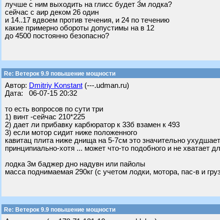
лучше с ним выходить на глисс будет 3м лодка?
сейчас с аир деком 26 один
и 14..17 вдвоем против течения, и 24 по течению
какие примерно обороты допустимы на в 12
до 4500 постоянно безопасно?
Re: Ветерок 9.9 повышение мощности
Автор:
Dmitriy Konstant
(---.udman.ru)
Дата: 06-07-15 20:32
то есть вопросов по сути три
1) винт -сейчас 210*225
2) дает ли прибавку карбюратор к 33б взамен к 493
3) если мотор сидит ниже положенного
кавитац плита ниже днища на 5-7см это значительно ухудшает
принципиально-хотя ... может что-то подобного и не хватает 
лодка 3м баджер дно надувн или пайолы
масса поднимаемая 290кг (с учетом лодки, мотора, пас-в и гру
Re: Ветерок 9.9 повышение мощности