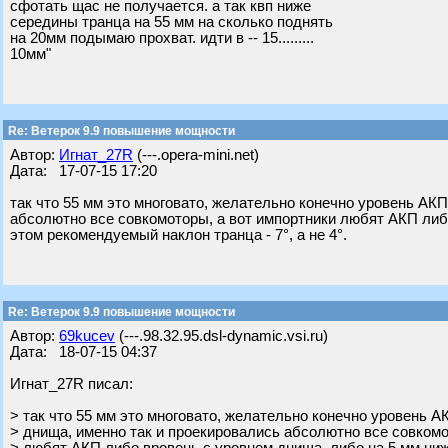
сфотать щас не получается. а так квп ниже
середины транца на 55 мм на сколько поднять
на 20мм подымаю прохват. идти в -- 15.........
10мм"
Re: Ветерок 9.9 повышение мощности
Автор:
Игнат_27R
(---.opera-mini.net)
Дата: 17-07-15 17:20
так что 55 мм это многовато, желательно конечно уровень АК
абсолютно все совкомоторы, а вот импортники любят АКП либ
этом рекомендуемый наклон транца - 7°, а не 4°.
Re: Ветерок 9.9 повышение мощности
Автор:
69kucev
(---.98.32.95.dsl-dynamic.vsi.ru)
Дата: 18-07-15 04:37
Игнат_27R писал:
> так что 55 мм это многовато, желательно конечно уровень А
> днища, именно так и проекировались абсолютно все совкомо