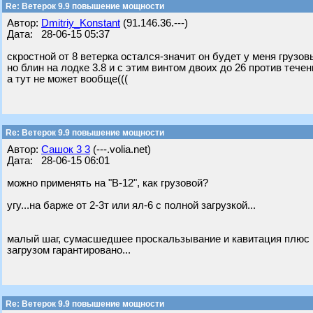
Re: Ветерок 9.9 повышение мощности
Автор:
Dmitriy_Konstant
(91.146.36.---)
Дата: 28-06-15 05:37
скростной от 8 ветерка остался-значит он будет у меня грузо
но блин на лодке 3.8 и с этим винтом двоих до 26 против тече
а тут не может вообще(((
Re: Ветерок 9.9 повышение мощности
Автор:
Сашок 3 3
(---.volia.net)
Дата: 28-06-15 06:01
можно применять на "В-12", как грузовой?
угу...на барже от 2-3т или ял-6 с полной загрузкой...
малый шаг, сумасшедшее проскальзывание и кавитация плюс п
загрузом гарантировано...
Re: Ветерок 9.9 повышение мощности