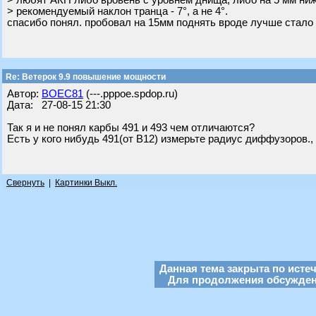
> любят АКП либо вровень с уровнем днища, либо на 5 мм ниж
> рекомендуемый наклон транца - 7°, а не 4°.
спасибо понял. пробовал на 15мм поднять вроде лучше стало
Re: Ветерок 9.9 повышение мощности
Автор:
BOEC81
(---.pppoe.spdop.ru)
Дата: 27-08-15 21:30
Так я и не понял карбы 491 и 493 чем отличаются?
Есть у кого нибудь 491(от В12) измерьте радиус диффузоров.,
Свернуть
|
Картинки Выкл.
Данная тема закрыта по исте
Для продолжения обсуждени