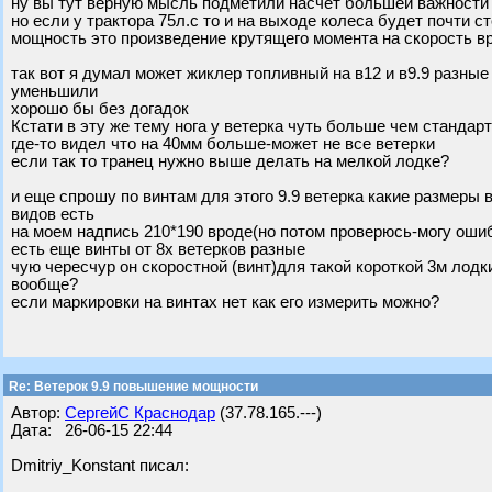
ну вы тут верную мысль подметили насчет большей важности
но если у трактора 75л.с то и на выходе колеса будет почти 
мощность это произведение крутящего момента на скорость вр
так вот я думал может жиклер топливный на в12 и в9.9 разны
уменьшили
хорошо бы без догадок
Кстати в эту же тему нога у ветерка чуть больше чем стандар
где-то видел что на 40мм больше-может не все ветерки
если так то транец нужно выше делать на мелкой лодке?
и еще спрошу по винтам для этого 9.9 ветерка какие размеры в
видов есть
на моем надпись 210*190 вроде(но потом проверюсь-могу оши
есть еще винты от 8х ветерков разные
чую чересчур он скоростной (винт)для такой короткой 3м лодк
вообще?
если маркировки на винтах нет как его измерить можно?
Re: Ветерок 9.9 повышение мощности
Автор:
СергейС Краснодар
(37.78.165.---)
Дата: 26-06-15 22:44
Dmitriy_Konstant писал: