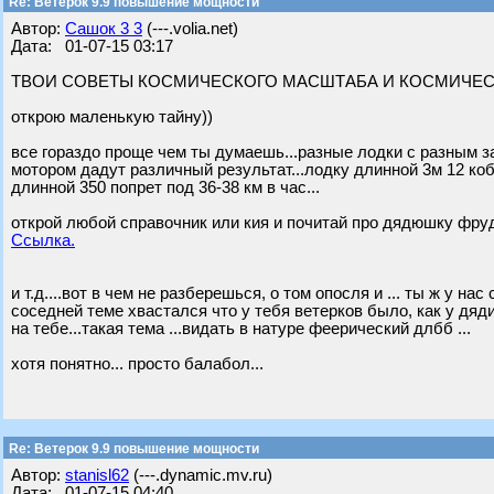
Re: Ветерок 9.9 повышение мощности
Автор:
Сашок 3 3
(---.volia.net)
Дата: 01-07-15 03:17
ТВОИ СОВЕТЫ КОСМИЧЕСКОГО МАСШТАБА И КОСМИЧЕСК
открою маленькую тайну))
все гораздо проще чем ты думаешь...разные лодки с разным 
мотором дадут различный результат...лодку длинной 3м 12 кобы
длинной 350 попрет под 36-38 км в час...
открой любой справочник или кия и почитай про дядюшку фру
Ссылка.
и т.д....вот в чем не разберешься, о том опосля и ... ты ж у на
соседней теме хвастался что у тебя ветерков было, как у дяди
на тебе...такая тема ...видать в натуре феерический длбб ...
хотя понятно... просто балабол...
Re: Ветерок 9.9 повышение мощности
Автор:
stanisl62
(---.dynamic.mv.ru)
Дата: 01-07-15 04:40