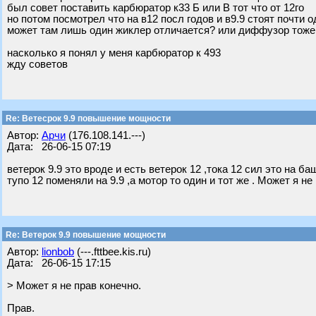
был совет поставить карбюратор к33 Б или В тот что от 12го
но потом посмотрел что на в12 посл годов и в9.9 стоят почти
может там лишь один жиклер отличается? или диффузор тоже
насколько я понял у меня карбюратор к 493
жду советов
Re: Ветеcрок 9.9 повышение мощности
Автор:
Арчи
(176.108.141.---)
Дата: 26-06-15 07:19
ветерок 9.9 это вроде и есть ветерок 12 ,тока 12 сил это на баш
тупо 12 поменяли на 9.9 ,а мотор то один и тот же . Может я не
Re: Ветерок 9.9 повышение мощности
Автор:
lionbob
(---.fttbee.kis.ru)
Дата: 26-06-15 17:15
> Может я не прав конечно.
Прав.