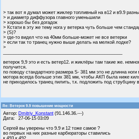
> так вот я думал может жиклер топливный на в12 и в9.9 разн
> и диаметр диффузора главного уменьшили
> хорошо бы без догадок
> Кстати в эту же тему нога у ветерка чуть больше чем станд
> (S)?
> где-то видел что на 40мм больше-может не все ветерки
> если так то транец нужно выше делать на мелкой лодке?
>
________________________________________________
ветерок 9,9 это и есть ветер12. и жиклёры там такие же. немно
получится.
по поводу стандартного размера S- 381 мм это не длинна ноги 
мотора всегда больше этих 381 мм, чтобы АКП была ниже кил
не приходилось транец пилить, т.к. подложить под струбцину в
Re: Ветерок 9.9 повышение мощности
Автор:
Dmitriy_Konstant
(91.146.36.---)
Дата: 27-06-15 03:09
Сергей вы уверены что 9.9 и 12 тоже самое ?
во первых на них разные карбюраторы ставились
к 493 к 492