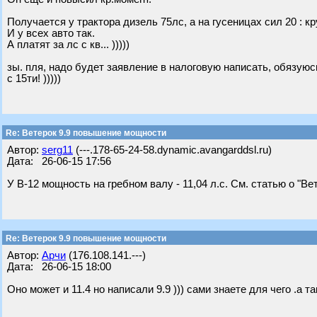
Получается у трактора дизель 75лс, а на гусеницах сил 20 : 
И у всех авто так.
А платят за лс с кв... )))))
зы. пля, надо будет заявление в налоговую написать, обязуюс
с 15ти! )))))
Re: Ветерок 9.9 повышение мощности
Автор:
serg11
(---.178-65-24-58.dynamic.avangarddsl.ru)
Дата: 26-06-15 17:56
У В-12 мощность на гребном валу - 11,04 л.с. См. статью о "Вет
Re: Ветерок 9.9 повышение мощности
Автор:
Арчи
(176.108.141.---)
Дата: 26-06-15 18:00
Оно может и 11.4 но написали 9.9 ))) сами знаете для чего .а 