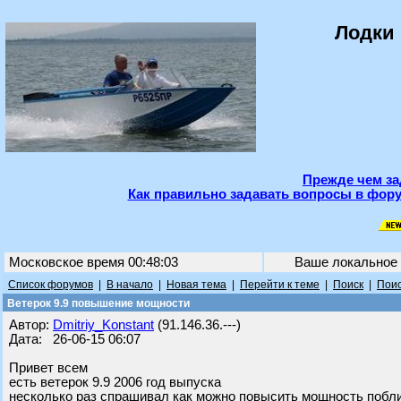
Лодки 
Прежде чем за
Как правильно задавать вопросы в фору
Московское время 00:48:03
Ваше локальное
Список форумов
|
В начало
|
Новая тема
|
Перейти к теме
|
Поиск
|
Поис
Ветерок 9.9 повышение мощности
Автор:
Dmitriy_Konstant
(91.146.36.---)
Дата: 26-06-15 06:07
Привет всем
есть ветерок 9.9 2006 год выпуска
несколько раз спрашивал как можно повысить мощность побли