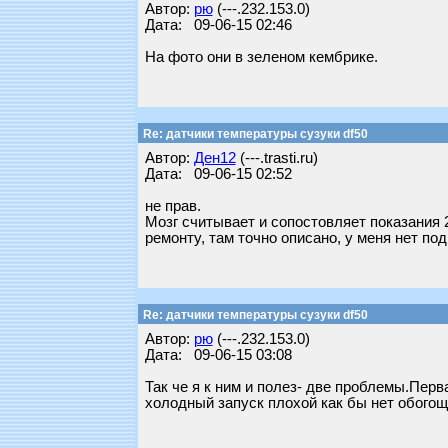
Автор:
рю
(---.232.153.0)
Дата: 09-06-15 02:46
На фото они в зеленом кембрике.
Re: датчики температуры сузуки df50
Автор:
Ден12
(---.trasti.ru)
Дата: 09-06-15 02:52
не прав.
Мозг считывает и сопостовляет показания 2
ремонту, там точно описано, у меня нет под
Re: датчики температуры сузуки df50
Автор:
рю
(---.232.153.0)
Дата: 09-06-15 03:08
Так че я к ним и полез- две проблемы.Перв
холодный запуск плохой как бы нет обогощ