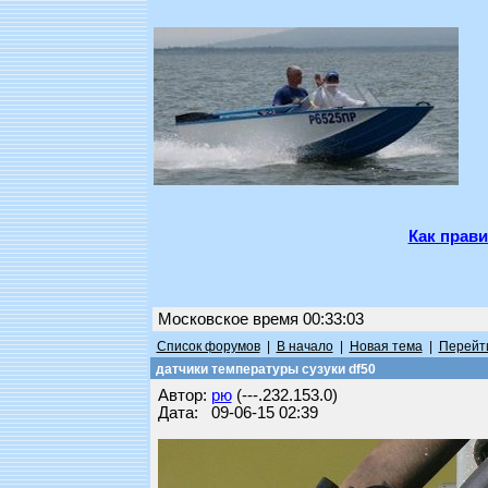
Как прави
Московское время 00:33:03
Список форумов
|
В начало
|
Новая тема
|
Перейти
датчики температуры сузуки df50
Автор:
рю
(---.232.153.0)
Дата: 09-06-15 02:39