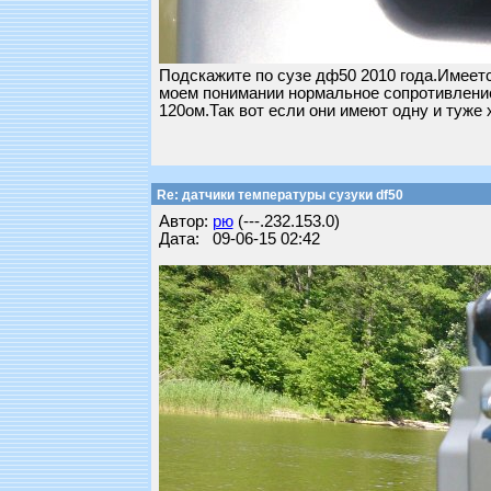
Подскажите по сузе дф50 2010 года.Имеетс
моем понимании нормальное сопротивление 
120ом.Так вот если они имеют одну и туже 
Re: датчики температуры сузуки df50
Автор:
рю
(---.232.153.0)
Дата: 09-06-15 02:42