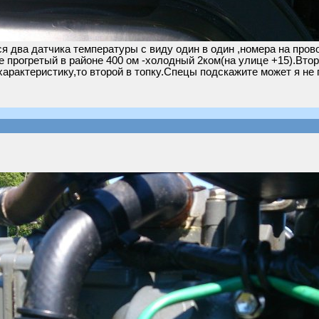
я два датчика температуры с виду один в один ,номера на пров
прогретый в районе 400 ом -холодный 2ком(на улице +15).Втор
характеристику,то второй в топку.Спецы подскажите может я не 