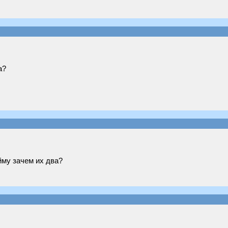
а?
йму зачем их два?