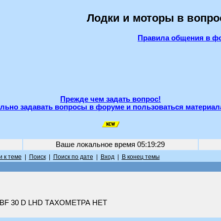
Лодки и моторы в вопро
Правила общения в ф
Прежде чем задать вопрос!
льно задавать вопросы в форуме и пользоваться материал
Ваше локальное время
05:19:29
 к теме
|
Поиск
|
Поиск по дате
|
Вход
|
В конец темы
да BF 30 D LHD ТАХОМЕТРА НЕТ