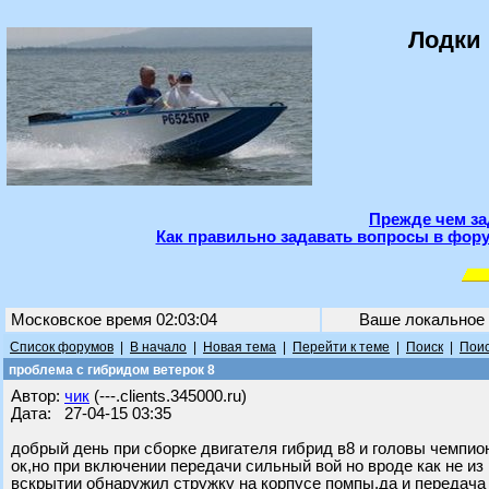
Лодки 
Прежде чем за
Как правильно задавать вопросы в фору
Московское время 02:03:04
Ваше локальное
Список форумов
|
В начало
|
Новая тема
|
Перейти к теме
|
Поиск
|
Поис
проблема с гибридом ветерок 8
Автор:
чик
(---.clients.345000.ru)
Дата: 27-04-15 03:35
добрый день при сборке двигателя гибрид в8 и головы чемпио
ок,но при включении передачи сильный вой но вроде как не из
вскрытии обнаружил стружку на корпусе помпы,да и передача