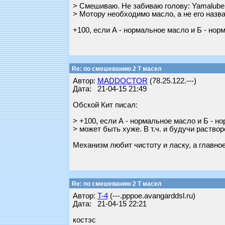
> Смешиваю. Не забиваю голову: Yamalube, Mo
> Мотору необходимо масло, а не его назва
+100, если А - нормальное масло и Б - нор
Re: по смешеванию 2 Т масел
Автор:
MADDOCTOR
(78.25.122.---)
Дата: 21-04-15 21:49
Обской Кит писал:
> +100, если А - нормальное масло и Б - н
> может быть хуже. В т.ч. и будучи раствор
Механизм любит чистоту и ласку, а главное
Re: по смешеванию 2 Т масел
Автор:
T-4
(---.pppoe.avangarddsl.ru)
Дата: 21-04-15 22:21
костэс