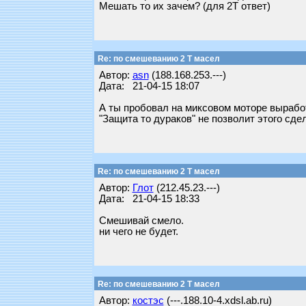
Мешать то их зачем? (для 2Т ответ)
Re: по смешеванию 2 Т масел
Автор:
asn
(188.168.253.---)
Дата: 21-04-15 18:07
А ты пробовал на миксовом моторе выраб
"Защита то дураков" не позволит этого сде
Re: по смешеванию 2 Т масел
Автор:
Глот
(212.45.23.---)
Дата: 21-04-15 18:33
Смешивай смело.
ни чего не будет.
Re: по смешеванию 2 Т масел
Автор:
костэс
(---.188.10-4.xdsl.ab.ru)