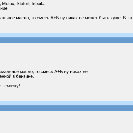
tox, Statoil, Teboil...
ние.
мальное масло, то смесь А+Б ну никах не может быть хуже. В т.ч
ормальное масло, то смесь А+Б ну никах не
енной в бензине.
 - смазку!