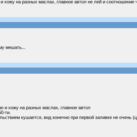
хожу на разных маслах, главное автол не лей и соотношение чт
му мешать...
 и хожу на разных маслах, главное автол
0-ти.
ьствием кушается, вид конечно при первой заливке не очень (цв