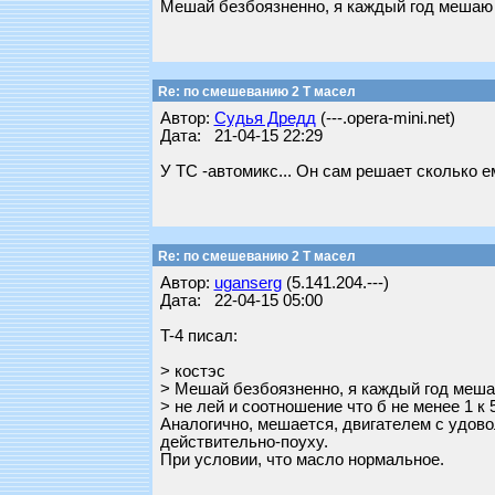
Мешай безбоязненно, я каждый год мешаю и 
Re: по смешеванию 2 Т масел
Автор:
Судья Дредд
(---.opera-mini.net)
Дата: 21-04-15 22:29
У ТС -автомикс... Он сам решает сколько е
Re: по смешеванию 2 Т масел
Автор:
uganserg
(5.141.204.---)
Дата: 22-04-15 05:00
T-4 писал:
> костэс
> Мешай безбоязненно, я каждый год мешаю
> не лей и соотношение что б не менее 1 к 5
Аналогично, мешается, двигателем с удовол
действительно-поуху.
При условии, что масло нормальное.