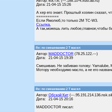
Автор: костэс (---.188.10-4.xdsl.ab.ru)
Дата: 21-04-15 15:26
А хер его знает. Прошлый хозяин сказал, чт
==========
Если Ямолюб,то только 2М TC-W3.
Ссылка.
А так,можешь лить любое,главное,чтобы б
Re: по смешеванию 2 Т масел
Автор:
MADDOCTOR
(78.25.122.---)
Дата: 21-04-15 19:39
Смешиваю. Не забиваю голову: Yamalube, Moto
Мотору необходимо масло, а не его назван
Re: по смешеванию 2 Т масел
Автор:
Обской Кит
(---.95.191.214.136.nsk.si
Дата: 21-04-15 20:16
MADDOCTOR писал: