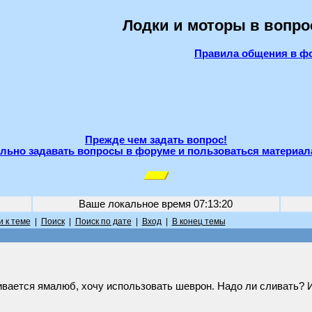
Лодки и моторы в вопро
Правила общения в ф
Прежде чем задать вопрос!
льно задавать вопросы в форуме и пользоваться материал
Ваше локальное время
07:13:20
 к теме
|
Поиск
|
Поиск по дате
|
Вход
|
В конец темы
чивается ямалюб, хочу использовать шеврон. Надо ли сливать? 