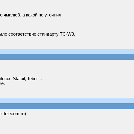
о ямалюб, а какой не уточнил.
ыло соответствие стандарту TC-W3.
x, Statoil, Teboil...
ие.
birtelecom.ru)