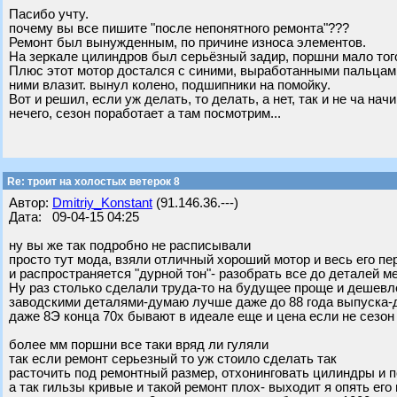
Пасибо учту.
почему вы все пишите "после непонятного ремонта"???
Ремонт был вынужденным, по причине износа элементов.
На зеркале цилиндров был серьёзный задир, поршни мало того
Плюс этот мотор достался с синими, выработанными пальцами,
ними влазит. вынул колено, подшипники на помойку.
Вот и решил, если уж делать, то делать, а нет, так и не ча н
нечего, сезон поработает а там посмотрим...
Re: троит на холостых ветерок 8
Автор:
Dmitriy_Konstant
(91.146.36.---)
Дата: 09-04-15 04:25
ну вы же так подробно не расписывали
просто тут мода, взяли отличный хороший мотор и весь его пе
и распространяется "дурной тон"- разобрать все до деталей 
Ну раз столько сделали труда-то на будущее проще и дешевл
заводскими деталями-думаю лучше даже до 88 года выпуска-
даже 8Э конца 70х бывают в идеале еще и цена если не сезон 
более мм поршни все таки вряд ли гуляли
так если ремонт серьезный то уж стоило сделать так
расточить под ремонтный размер, отхонинговать цилиндры и 
а так гильзы кривые и такой ремонт плох- выходит я опять его