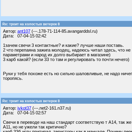
Re: троит на холостых ветерок 8
Автор:
ant107
(---.178-71-114-85.avangarddsl.ru)
Дата: 07-04-15 02:42
1зачем свечи 3 контактные? и какие? лучше наши поставь.
2 что перепаяна зажига молодец, надеюсь читал здесь, что не
параметрами и народ их долго выбирает в магазине)
3 карб какой? (если 33 то там и регулировать то почти нечего)
Руки у тебя похоже есть но сильно шаловливые, не надо ничег
торопясь.
Re: троит на холостых ветерок 8
Автор:
ivkot37
(---.net2-161.n37.ru)
Дата: 07-04-15 02:57
Свечи в переводе на наш стандарт соответствую т А14, так же
А11, но не ужели так критично?
карб 33б иглу притирал, теристоры как в мануале. Почему пер