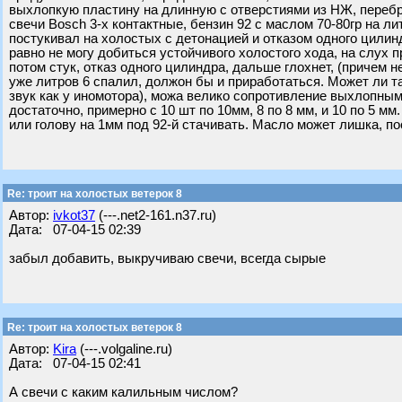
выхлопкую пластину на длинную с отверстиями из НЖ, перебра
свечи Bosch 3-х контактные, бензин 92 с маслом 70-80гр на ли
постукивал на холостых с детонацией и отказом одного цилин
равно не могу добиться устойчивого холостого хода, на слух 
потом стук, отказ одного цилиндра, дальше глохнет, (причем н
уже литров 6 спалил, должон бы и приработаться. Может ли т
звук как у иномотора), можа велико сопротивление выхлопным
достаточно, примерно с 10 шт по 10мм, 8 по 8 мм, и 10 по 5 
или голову на 1мм под 92-й стачивать. Масло может лишка, по
Re: троит на холостых ветерок 8
Автор:
ivkot37
(---.net2-161.n37.ru)
Дата: 07-04-15 02:39
забыл добавить, выкручиваю свечи, всегда сырые
Re: троит на холостых ветерок 8
Автор:
Kira
(---.volgaline.ru)
Дата: 07-04-15 02:41
А свечи с каким калильным числом?