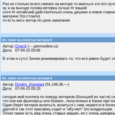
Раз он столько всего сменил на моторе то маяться это его л
ну и на выходе голова ветерка лучше 4т вашей
хотя 4т китайский действительно очень дешево и новое главно
магазине 3тр стоило)
то есть весь мотор по цене зажигания
Re: троит на холостых ветерок 8
Автор:
Олег.К
(---.permonline.ru)
Дата: 07-04-15 05:06
В этом и суть! Зачем реанимировать то, что все равно будет о
Re: троит на холостых ветерок 8
Автор:
Dmitriy_Konstant
(91.146.36.---)
Дата: 07-04-15 05:19
сегодня мой коллега по поводу ветерков (большей их части) 
что они как фьючерсы или бумаги , полученные в банке при пок
Один берет ветерок возиться, возиться с ним, играется в бочк
другой-и так этот красавец ходит и "обучает" его владельцев.
Точно также есть ряд очень старых машин, но с очень шикар