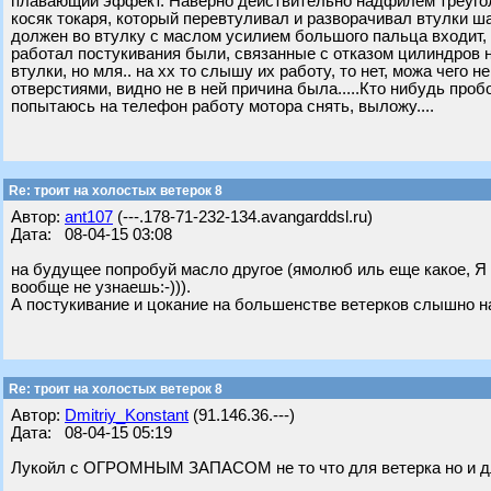
плавающий эффект. Наверно действительно надфилем треуголь
косяк токаря, который перевтуливал и разворачивал втулки ша
должен во втулку с маслом усилием большого пальца входит, 
работал постукивания были, связанные с отказом цилиндров н
втулки, но мля.. на хх то слышу их работу, то нет, можа чего н
отверстиями, видно не в ней причина была.....Кто нибудь проб
попытаюсь на телефон работу мотора снять, выложу....
Re: троит на холостых ветерок 8
Автор:
ant107
(---.178-71-232-134.avangarddsl.ru)
Дата: 08-04-15 03:08
на будущее попробуй масло другое (ямолюб иль еще какое, Я
вообще не узнаешь:-))).
А постукивание и цокание на большенстве ветерков слышно н
Re: троит на холостых ветерок 8
Автор:
Dmitriy_Konstant
(91.146.36.---)
Дата: 08-04-15 05:19
Лукойл с ОГРОМНЫМ ЗАПАСОМ не то что для ветерка но и для 