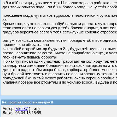
а 9 и а10 не ищи-дурь все это, а11 вполне хорошо работают, 
для твоих опытов подошли бы и более холодные -у тебя проб
положение когда чуть открыт дроссель пластинкой и ручка по
хх
Кроме того, я уже писал-попробуй пальцем держать чуть откр
если глохнет то не парься уоз у тебя близок к норме, а вот ес
градусов вероятнее всего у тебя есть-лучше конечно стробоско
раз уж возишься клапана-лепестки проверь чтобы все одинако
принципе не обязательно
как любой старый мотор будь то 2т , будь то 4т лучше хх выс
после непонятного ремонта-ничего не приработано еще , а час
глохнет-чуть повысь обороты
Но как тут писал один участник " работает на хол ходу так че
стандартном зажигании большинство старых ветерков на это 
для этого надо чтобы искра была , карбюратор более-менее, 
ну и бросай все точить и сверлить-не спеши заслонку точить
полудохлой 6кг на см2 может работать очень хорошо вообще 
клапана проверь все ртом-там и по усилию всоса , выдува и п
Re: троит на холостых ветерок 8
Автор:
ivkot37
(---.ru)
Дата: 08-04-15 15:55