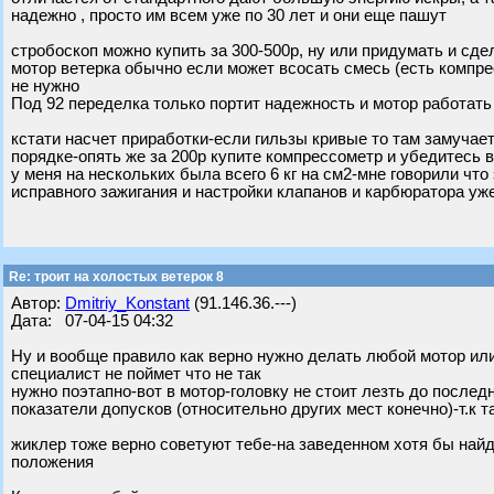
надежно , просто им всем уже по 30 лет и они еще пашут
стробоскоп можно купить за 300-500р, ну или придумать и сд
мотор ветерка обычно если может всосать смесь (есть компрес
не нужно
Под 92 переделка только портит надежность и мотор работать
кстати насчет приработки-если гильзы кривые то там замучает
порядке-опять же за 200р купите компрессометр и убедитесь в
у меня на нескольких была всего 6 кг на см2-мне говорили что
исправного зажигания и настройки клапанов и карбюратора уже
Re: троит на холостых ветерок 8
Автор:
Dmitriy_Konstant
(91.146.36.---)
Дата: 07-04-15 04:32
Ну и вообще правило как верно нужно делать любой мотор или 
специалист не поймет что не так
нужно поэтапно-вот в мотор-головку не стоит лезть до после
показатели допусков (относительно других мест конечно)-т.к
жиклер тоже верно советуют тебе-на заведенном хотя бы най
положения