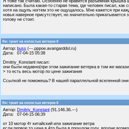
Я тоже так считаю. Особенно не нравится разъёмная крышка ш
написано. Была какая-то старая тема, где человек писал, как 
хотя на ощупь ногтем это не ощущалось. Мне кажется при каж
новья наверное присутствует, но значительно прикатывается 
голову не стоит.
Re: троит на холостых ветерок 8
Автор:
buss
(---.pppoe.avangarddsl.ru)
Дата: 07-04-15 05:38
Dmitriy_Konstant писал:
они были недавно(при этом зажигание ветерка в том же магази
> то есть весь мотор по цене зажигания
Ссылкой не поможешь? В нашей параллельной вселенной они о
Re: троит на холостых ветерок 8
Автор:
Dmitriy_Konstant
(91.146.36.---)
Дата: 07-04-15 06:39
от 10 мотор 4т китайский или зажигание ветра
если первое то цена в 4тр была в прошлом году, вполне возмо