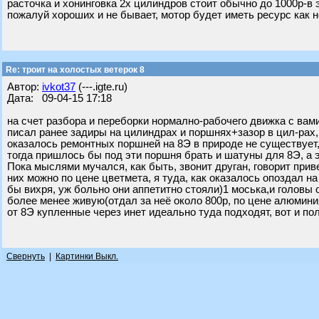
расточка и хонинговка 2х цилиндров стоит обычно до 1000р-в
пожалуй хороших и не бывает, мотор будет иметь ресурс как н
Re: троит на холостых ветерок 8
Автор:
ivkot37
(---.igte.ru)
Дата: 09-04-15 17:18
на счет разбора и переборки нормално-рабочего движка с вами
писал ранее задиры на цилиндрах и поршнях+зазор в цил-рах
оказалось ремонтных поршней на 8Э в природе не существует,
тогда пришлось бы под эти поршня брать и шатуны для 8Э, а э
Пока мыслями мучался, как быть, звонит друган, говорит прив
них можно по цене цветмета, я туда, как оказалось опоздал на
бы вихря, уж больно они аппетитно стояли)1 моська,и головы о
более менее живую(отдал за неё около 800р, по цене алюмини
от 8Э купленные через инет идеально туда подходят, вот и по
Свернуть
|
Картинки Выкл.