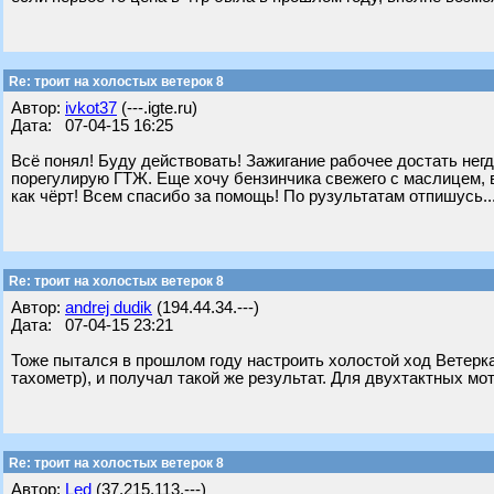
Re: троит на холостых ветерок 8
Автор:
ivkot37
(---.igte.ru)
Дата: 07-04-15 16:25
Всё понял! Буду действовать! Зажигание рабочее достать негд
порегулирую ГТЖ. Еще хочу бензинчика свежего с маслицем, в 
как чёрт! Всем спасибо за помощь! По рузультатам отпишусь..
Re: троит на холостых ветерок 8
Автор:
andrej dudik
(194.44.34.---)
Дата: 07-04-15 23:21
Тоже пытался в прошлом году настроить холостой ход Ветерка 
тахометр), и получал такой же результат. Для двухтактных мо
Re: троит на холостых ветерок 8
Автор:
Led
(37.215.113.---)