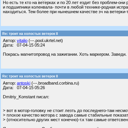
Но есть те кто на ветерках и по 20 лет ездит без проблем-он
и подшипники коленвала- почти в любой технике-родная испра
находиться. Тем более при нынешнем качестве зч на ветерки-
Re: троит на холостых ветерок 8
Автор:
vitalio
(---.pool.ukrtel.net)
Дата: 07-04-15 05:24
Покрась магнитопровод на зажигании. Хоть маркером. Заведи. 
Re: троит на холостых ветерок 8
Автор:
antoski
(---.broadband.corbina.ru)
Дата: 07-04-15 05:26
Dmitriy_Konstant писал:
> вот в мотор-головку не стоит лезть до последнего-там несмо
> плохое качество мотора с завода самые стабильные показа
> (относительно других мест конечно)-т.к там самые ответсве