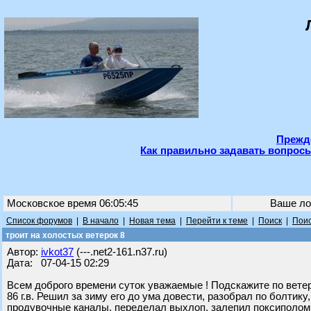
Прежде
Как правильно задавать вопросы
Московское время 06:05:45
Ваше ло
Список форумов
|
В начало
|
Новая тема
|
Перейти к теме
|
Поиск
|
Поис
троит на холостых ветерок 8
Автор:
ivkot37
(---.net2-161.n37.ru)
Дата: 07-04-15 02:29
Всем доброго времени суток уважаемые ! Подскажите по ветер
86 г.в. Решил за зиму его до ума довести, разобрал по болтик
продувочные каналы, переделал выхлоп, залепил поксиполом 