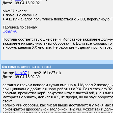
Дата: 08-04-15 02:02
ivkot37 писал:
> поменяю свечи на
> А11 или аналог, попытаюсь поиграться с УОЗ, порегулирую Г
Табличка по свечам:
Ссылка.
Поставь соответствующие свечи. Исправное зажигание должно
зажигание на максимальных оборотах ( ). Если всё хорошо, т
в норме, каналы ХХ чистые. Не работает - сделай пропил тре
Re: троит на холостых ветерок 8
Автор:
ivkot37
(---.net2-161.n37.ru)
Дата: 08-04-15 02:39
сегодня с грехом пополам купил именно А-11(урвал 2 последни
принципиально добиться норм работы на ХХ. Взял свежего 92 
промыл, прочистил карб, покрутил иглу с пастой гой, (на язык
моторчег не узнать, добился ХХ, не профи, но на звук оборото
стоит.
Только мин обороты, как писал выше достигаются у меня мах 
приоткрытой дроссельной заслонкой, 1-2 мм. может так и должн