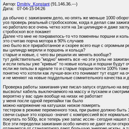
Автор:
Dmitriy_Konstant
(91.146.36.---)
Дата: 07-04-15 04:26
да обычно с зажиганием дело, но опять же меньше 1000 оборо
уоз проверь реальный стробоскопом, когда я делал сам зажига
но работало все очень четко хотя на 1м цилиндре-я даже заглу
стробоскоп все покажет
Далее что мне не понравилось-то что поменяны поршни и кол
это считаю порча мотора в 90% случаев
оно было все приработанное и скорее всего еще с огромным р
вы цилиндр меряли и поршень и кольца?
старые и новые, с чего вы решили их менять вообще?
тут действительно "модно" менять все -но эти узлы не зажигани
и если гильзы уже "кривые" то новые кольца и поршни будут о
если же гильзы в идеале то и старые поршни почти 100% тоже
понятно что хотели как лучше-вон кто понимает тут ездят на 
и не меняют на новые поддельные сомнительного качества и 
Проверка работы зажигания-уже писал-запуск отдельно на ве
высвольт кабель выключаемого на массу и пускаем и смотрим
вероятно у вас один вообще на низах не работает
у меня после одной перепайки так было
можно напряжение на катушках низкое померять
тестером в режиме переменного тока, при рывке должно быть 
свечи сырые это хорошо -значит с компрессией все нормально
покупать по 500р, все теперь уже запас иссяк- сегодня нашел
Все эти переделки зажигания особо ничего не дают если откр
отличается от стандартного дают большую энергию искры, а т