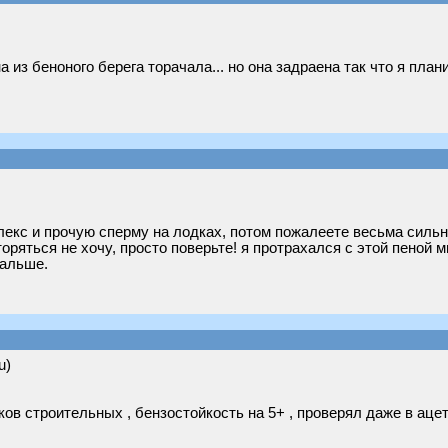
 из беноного берега торачала... но она задраена так что я план
екс и прочую сперму на лодках, потом пожалеете весьма сильн
оряться не хочу, просто поверьте! я протрахался с этой пеной м
дальше.
u)
ов строительных , бензостойкость на 5+ , проверял даже в ацето