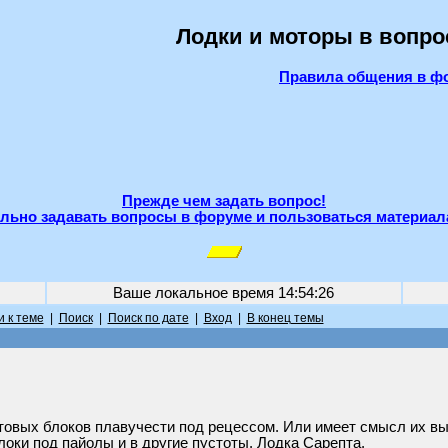
Лодки и моторы в вопро
Правила общения в ф
Прежде чем задать вопрос!
льно задавать вопросы в форуме и пользоваться материал
Ваше локальное время
14:54:26
 к теме
|
Поиск
|
Поиск по дате
|
Вход
|
В конец темы
стовых блоков плавучести под рецессом. Или имеет смысл их вы
оки под пайолы и в другие пустоты. Лодка Сарепта.