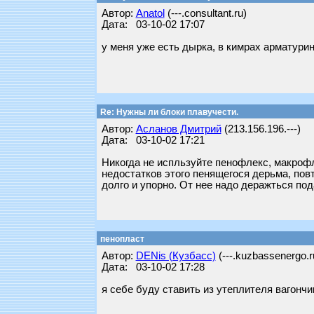
Автор:
Anatol
(---.consultant.ru)
Дата: 03-10-02 17:07
у меня уже есть дырка, в кимрах арматурина
Re: Нужны ли блоки плавучести.
Автор:
Асланов Дмитрий
(213.156.196.---)
Дата: 03-10-02 17:21
Никогда не испльзуйте пенофлекс, макрофл
недостатков этого пенящегося дерьма, повт
долго и упорно. От нее надо деражться по
пенопласт
Автор:
DENis (Кузбасс)
(---.kuzbassenergo.r
Дата: 03-10-02 17:28
я себе буду ставить из утеплителя вагончик