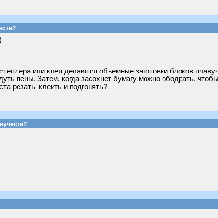
ести?
)
 степлера или клея делаются объемные заготовки блоков плаву
адуть пены. Затем, когда засохнет бумагу можно ободрать, чтоб
та резать, клеить и подгонять?
авучести?