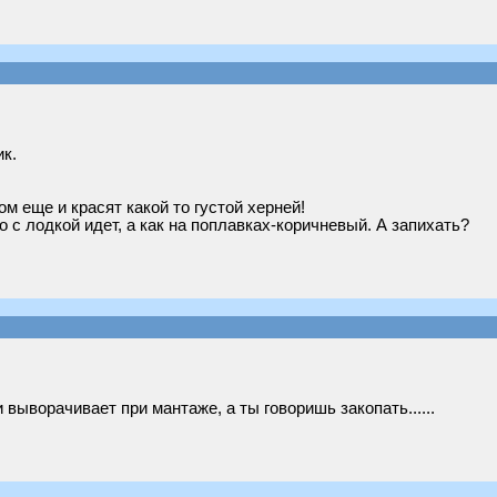
к.
м еще и красят какой то густой херней!
о с лодкой идет, а как на поплавках-коричневый. А запихать?
 выворачивает при мантаже, а ты говоришь закопать......