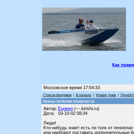
Как прави
Московское время 17:54:33
Список форумов
|
В начало
|
Новая тема
|
Перейти
Нужны ли блоки плавучести.
Автор:
Eugeen
(---.kirishi.ru)
Дата: 03-10-02 08:34
Люди!
Кто-нибудь знает есть ли толк от пенопла
или наоборот поставить дополнительные бл