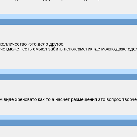
колличество -это дело другое,
счет,может есть смысл забить пеногерметик где можно,даже сдел
м виде хреновато как то а насчет размещения это вопрос творче