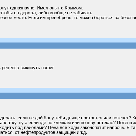
онут одназначно. Имел опыт с Крымом.
чтобы он держал, либо вообще не забивать.
езное место. Если им пренебречь, то можно бороться за безопа
з рецесса выкинуть нафиг
 делать, если не дай бог у тебя днище протрется или потечет? К
платку, ну а если где по клепкам или по шву потекло? Потенции
 ходить под пайолами? Пена все ходы законопатит напрочь. В т
маться, от нефтепродуктов защищен и т.д.