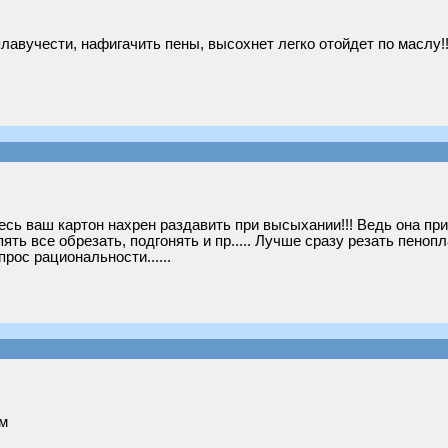
лавучести, нафигачить пены, высохнет легко отойдет по маслу!
весь ваш картон нахрен раздавить при высыхании!!! Ведь она п
ять все обрезать, подгонять и пр..... Лучше сразу резать пеноп
прос рациональности......
м