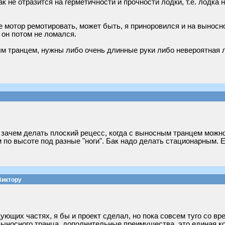
к не отразится на герметичности и прочности лодки, т.е. лодка н
ще мотор ремотировать, может быть, я приноровился и на выносн
 он потом не ломался.
ым транцем, нужны либо очень длинные руки либо невероятная 
о зачем делать плоский рецесс, когда с выносным транцем можн
по высоте под разные "ноги". Бак надо делать стационарным. 
Виктору
ющих частях, я бы и проект сделал, но пока совсем туго со вр
выносного транца, дополнительные преимущества, это единая ком