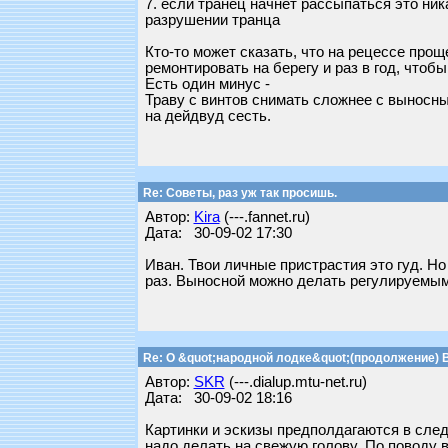
7. если транец начнет рассыпаться это ника
разрушении транца
Кто-то может сказать, что на рецессе про
ремонтировать на берегу и раз в год, чтобы
Есть один минус -
Траву с винтов снимать сложнее с выносн
на дейдвуд сесть.
Re: Советы, раз уж так просишь.
Автор:
Kira
(---.fannet.ru)
Дата: 30-09-02 17:30
Иван. Твои личные пристрастия это гуд. Н
раз. Выносной можно делать регулируемым 
Re: О &quot;народной лодке&quot;(продолжение) 
Автор:
SKR
(---.dialup.mtu-net.ru)
Дата: 30-09-02 18:16
Картинки и эскизы предполдагаются в следу
надо делать на свежую голову. По поводу 