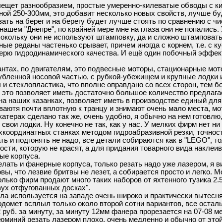
ещет разнообразием, простые умеренно-килеватые обводы с кил
ой 250-300мм, это добавит несколько новых свойств, лучше бу
ть на берег и на берегу будет лучше стоять по сравнению с чис
 нашем "Днепре", по крайней мере мне на глаза они не попались.
кольку они не используют штамповку, да и сложно штамповать 
ные реданы частенько срывает, причем иногда с корнем, т.е. с 
ерю гидродинамического качества. И ещё один побочный эффект
нтах, по двигателям, это подвесные моторы, стационарные мот
лубленной носовой частью, с рубкой-убежищем и крупные лодки
и стеклопластика, что вполне оправдано со всех сторон, тем б
и это позволяет иметь достаточно большое количество предлаг
на наших казанках, позволяет иметь в производстве единый для 
ютя почти вплотную к транцу и знимают очень мало места, мот
атерах сделано так же, очень удобно, я обычно на нем готовлю, 
т свои лодки. Ну конечно не так, как у нас. У мелких фирм нет н
хкоординатных станках методом гидроабразивной резки, точност
ть и подгонять не надо, все детали собираются как в "LEGO", т
ости, которую не красят, а для придания товарного вида наклеи
ые корпуса.
елать и фанерные корпуса, только резать надо уже лазером, я 
овы, что лезвие бритвы не лезет, а собирается просто и легко.
лько фирм продают много таких наборов от яхтенного тузика 2.
вух отфугованных досках".
ла используется на западе очень широко и практически вытесн
о водомет всплыл только около второй сотни вариантов, все ост
2 руб. за минуту, за минуту 12мм фанера прорезается на 07-08 
юминий резать лазером плохо, очень медленно и обычно от этой