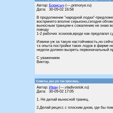
Автор:
Борисыч
(---.primorye.ru)
Дата: 30-09-02 16:58
В продолжение "народной лодки"-предложе
воспринято вполне серьезно,сегодня обгово
выносным транцем-к сожалению не знаю все
поводу
1-2 рабочих эскизов,вроде как предлагал 
Извини уж за такую настойчивость,но сей
т.к опыта постройки таких лодок в фирме не
недели должен вызреть первоначальный пр
С уважением
Виктор.
Советы, раз уж так просишь.
Автор:
Иван
(---.vladivostok.ru)
Дата: 30-09-02 17:05
1. Не делай выносной транец.
2.Делай рецесс с плоским дном, где бы п