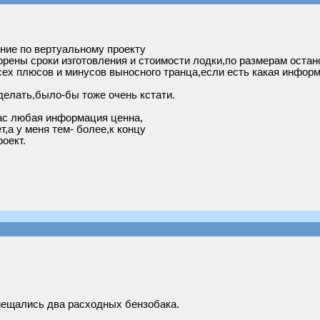
ние по вертуальному проекту
рены сроки изготовления и стоимости лодки,по размерам останов
х плюсов и минусов выносного транца,если есть какая информа
сделать,было-бы тоже очень кстати.
час любая информация ценна,
т,а у меня тем- более,к концу
оект.
омещались два расходных бензобака.