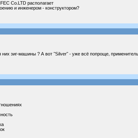
 FEC Co.LTD располагает
оению и инженером - конструктором?
для них зиг-машины ? А вот "Silver" - уже всё попроще, примените
отношениях
чность
ка
ок