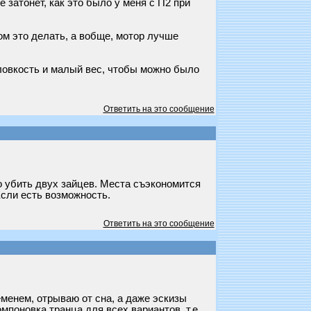
е затонет, как это было у меня с П2 при
ом это делать, а вобще, мотор лучше
ловкость и малый вес, чтобы можно было
Ответить на это сообщение
о убить двух зайцев. Места съэкономится
Если есть возможность.
Ответить на это сообщение
еменем, отрываю от сна, а даже эскизы
поновка транца для всех вариантов, т.е.