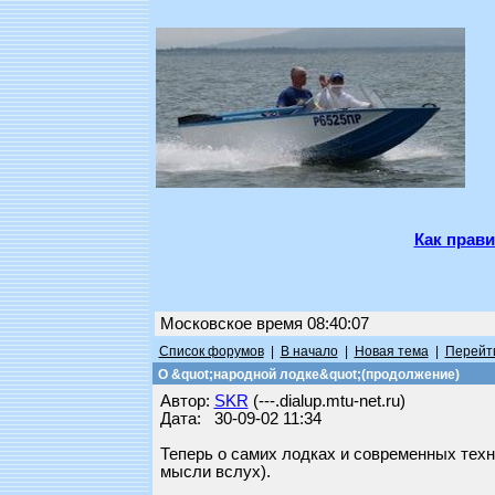
Как прави
Московское время 08:40:07
Список форумов
|
В начало
|
Новая тема
|
Перейти
О &quot;народной лодке&quot;(продолжение)
Автор:
SKR
(---.dialup.mtu-net.ru)
Дата: 30-09-02 11:34
Теперь о самих лодках и современных техн
мысли вслух).