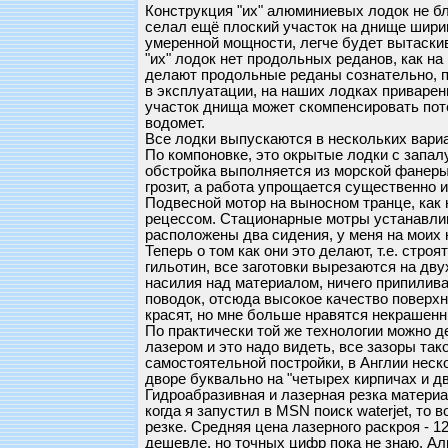
Конструкция "их" алюминиевых лодок не бл
селал ещё плоский участок на днище ширин
умеренной мощности, легче будет вытаскива
"их" лодок нет продольных реданов, как на
делают продольные реданы сознательно, по
в эксплуатации, на наших лодках приварен
участок днища может скомпенсировать пот
водомет.
Все лодки выпускаются в нескольких вариа
По компоновке, это окрытые лодки с запа
обстройка выполняется из морской фанеры 
грозит, а работа упрощается существенно 
Подвесной мотор на выносном транце, как 
рецессом. Стационарные мотры устанавлива
расположены два сидения, у меня на моих к
Теперь о том как они это делают, т.е. строя
гильотин, все заготовки вырезаются на дву
насилия над материалом, ничего припилива
поводок, отсюда высокое качество поверхн
красят, но мне больше нравятся некрашенн
По практически той же технологии можно д
лазером и это надо видеть, все зазоры так
самостоятельной постройки, в Англии неско
дворе буквально на "четырех кирпичах и д
Гидроабразивная и лазерная резка материа
когда я запустил в MSN поиск waterjet, т
резке. Средняя цена лазерного раскроя - 1
дешевле, но точных цифр пока не знаю. Ал