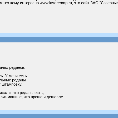
ля тех кому интересно www.lasercomp.ru, это сайт ЗАО "Лазерны
льных реданов,
сь. У меня есть
ольные реданы
т штамповку,
исали, что реданы есть,
 зиг-машине, что проще и дешевле.