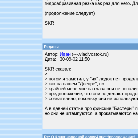
гидроабразивная резка как раз для него. Д
(продолжение следует)
SKR
Реданы
Автор:
Иван
(---.vladivostok.ru)
Дата: 30-09-02 11:50
SKR сказал:
>
> потом я заметил, у "их" лодок нет продо
> как на нашем "Днепре", по
> крайней мере мне на глаза они не попали
> предположение, что они не делают прод
> сознательно, покольку они не использую
А в давней статье про финские "Бастеры" п
но они не штампуются, а прокатываются на
Re: О &quot;народной лодке&quot;(продолжение)