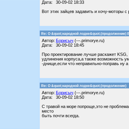
Дата: 30-09-02 18:33
Вот этих зайцев задавить и хочу-моторы с 
Re: О &quot;народной лодке&quot;(продолжение) 
Автор:
Борисыч
(---.primorye.ru)
Дата: 30-09-02 18:45
Про проектирование лучше раскажет KSG,
удлинения корпуса,а также возможность у
-днище,если что неправильно-поправь ну а 
Re: О &quot;народной лодке&quot;(продолжение)
Автор:
Борисыч
(---.primorye.ru)
Дата: 30-09-02 18:50
С травой на море попроще,это не проблема
место
быть почти всегда.