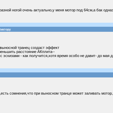
разной ногой очень актуально,у меня мотор под 64см,а бак одна
Виктору
 выносной транец создаст эффект
меньшить расстояние АКплита--
с эскизами - как получится,хотя время особо не давит- до мая 
,есть сомнения,что при выносном транце может заливать мотор,