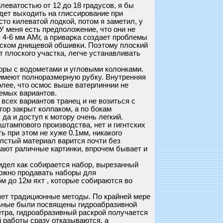
еватостью от 12 до 18 градусов, я бы
дет выходить на глиссирование при
то килеватой лодкой, потом я заметил, у
 У меня есть предположение, что они не
4-6 мм АМг, а приварка создает проблемы
куском днищевой обшивки. Поэтому плоский
 плоского участка, легче устанавливать
оры с водометами и угловыми колонками.
 имеют полноразмерную рубку. Внутренняя
олее, что осмос выше ватерлиннии не
аемых вариантов.
всех вариантов транец и не возиться с
ор закрыт колпаком, а по бокам
да и доступ к мотору очень легкий.
и штампового производства, нет и гигнтских
ь при этом не хуже 0.1мм, никакого
олстый материал варится почти без
вают раличные картинки, впрочем бывает и
видел как собирается набор, вырезанный
 Можно продавать наборы для
5м до 12м яхт , которые собираются во
яет традиционные методы. По крайней мере
альные были посвящены гидроабразивной
метра, гидроабразивный раскрой получается
 работы сразу отказываются, а