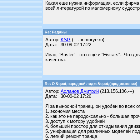
Какая еще нужна информация, если фирма
всей литературой по маломерному судостр
Re: Реданы
Автор:
KSG
(---.primorye.ru)
Дата: 30-09-02 17:22
Иван, "Buster" - это ещё и "Fiscars"...Что 
качества.
Re: О &quot;народной лодке&quot;(продолжение)
Автор:
Асланов Дмитрий
(213.156.196.---)
Дата: 30-09-02 17:26
Я за выносной транец, он удобен во всех 
1. экономия места
2. как это не пародоксально - большая про
3. доступ к мотору удобней
4. больший простор для откидывания движ
5. унификация для различных моделей лод
6. легкий ремонт транца