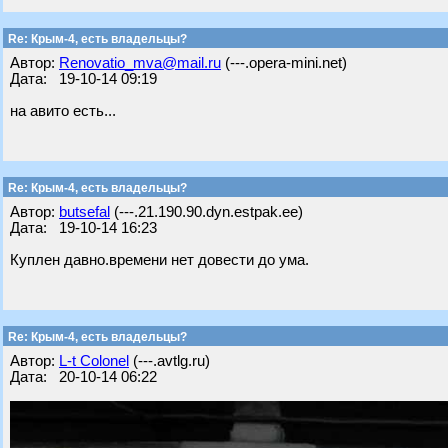
Re: Крым-4, есть владельцы?
Автор:
Renovatio_mva@mail.ru
(---.opera-mini.net)
Дата: 19-10-14 09:19
на авито есть...
Re: Крым-4, есть владельцы?
Автор:
butsefal
(---.21.190.90.dyn.estpak.ee)
Дата: 19-10-14 16:23
Куплен давно.времени нет довести до ума.
Re: Крым-4, есть владельцы?
Автор:
L-t Colonel
(---.avtlg.ru)
Дата: 20-10-14 06:22