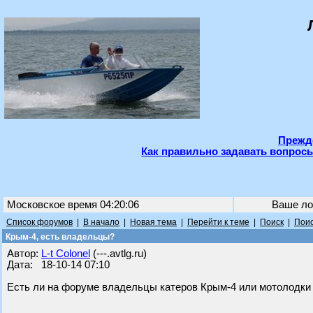
Прежде
Как правильно задавать вопросы
Московское время 04:20:06
Ваше ло
Список форумов
|
В начало
|
Новая тема
|
Перейти к теме
|
Поиск
|
Поис
Крым-4, есть владельцы?
Автор:
L-t Colonel
(---.avtlg.ru)
Дата: 18-10-14 07:10
Есть ли на форуме владельцы катеров Крым-4 или мотолодк