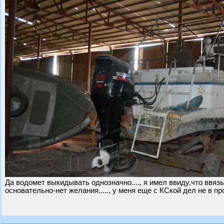
Да водомет выкидывать однозначно...., я имел ввиду,что ввязыв
основательно-нет желания....., у меня еще с КСкой дел не в пр