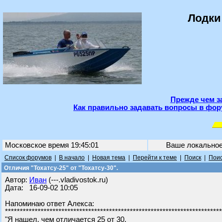
Лодки
Прежде чем з
Как правильно задавать вопросы в фор
Московское время 19:45:01
Ваше локально
Список форумов
|
В начало
|
Новая тема
|
Перейти к теме
|
Поиск
|
Поис
Отличия "Тохатсу-25" от "Тохатсу-30".
Автор:
Иван
(---.vladivostok.ru)
Дата: 16-09-02 10:05
Напоминаю ответ Алекса:
*************************************************************************
"Я нашел, чем отличается 25 от 30.