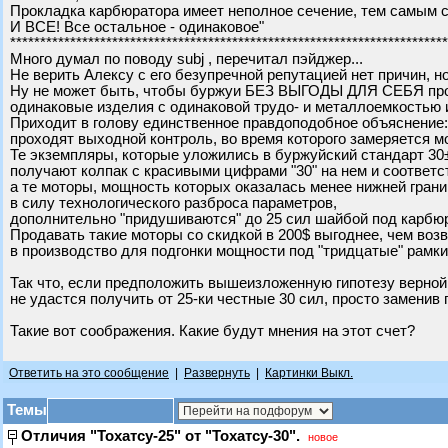
Прокладка карбюратора имеет неполное сечение, тем самым 
И ВСЕ! Все остальное - одинаковое"
*************************************************************************
Много думал по поводу subj , перечитал пэйджер...
Не верить Алексу с его безупречной репутацией нет причин, н
Ну не может быть, чтобы буржуи БЕЗ ВЫГОДЫ ДЛЯ СЕБЯ пр
одинаковые изделия с одинаковой трудо- и металлоемкостью 
Приходит в голову единственное правдоподобное объяснение
проходят выходной контроль, во время которого замеряется м
Те экземпляры, которые уложились в буржуйский стандарт 30
получают колпак с красивыми цифрами "30" на нем и соответ
а те моторы, мощность которых оказалась менее нижней грани
в силу технологического разброса параметров,
дополнительно "придушиваются" до 25 сил шайбой под карбюр
Продавать такие моторы со скидкой в 200$ выгоднее, чем воз
в производство для подгонки мощности под "тридцатые" рамки
Так что, если предположить вышеизложенную гипотезу верной
не удастся получить от 25-ки честные 30 сил, просто заменив
Такие вот соображения. Какие будут мнения на этот счет?
Ответить на это сообщение
|
Развернуть
|
Картинки Выкл.
Темы
Отличия "Тохатсу-25" от "Тохатсу-30".
новое