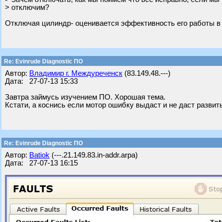
> отключим?
Отключая цилиндр- оценивается эффективность его работы в % о
Re: Evinrude Diagnostic ПО
Автор:
Владимир г. Междуреченск
(83.149.48.---)
Дата: 27-07-13 15:33
Завтра займусь изучением ПО. Хорошая тема.
Кстати, а коснись если мотор ошибку выдаст и не даст разви
Re: Evinrude Diagnostic ПО
Автор:
Batiok
(---.21.149.83.in-addr.arpa)
Дата: 27-07-13 16:15