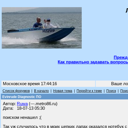
Прежде
Как правильно задавать вопросы
Московское время 17:44:16
Ваше ло
Список форумов
|
В начало
|
Новая тема
|
Перейти к теме
|
Поиск
|
Поис
Evinrude Diagnostic ПО
Автор:
Ruwa
(---.metro86.ru)
Дата: 18-07-13 05:30
поиском ненашел ;(
Так уж случилось что в моих цепких лапах оказался нотебук 