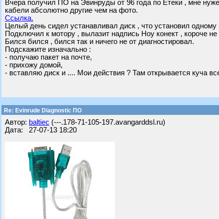
Вчера получил ПО на Эвинруды от 96 года по Етеки , мне нуже
кабели абсолютно другие чем на фото.
Ссылка.
Целый день сидел устанавливал диск , что установил одному 
Подключил к мотору , вылазит надпись Ноу конект , короче не 
Бился бился , бился так и ничего не от диагностировал.
Подскажите изначально :
- получаю пакет на почте,
- прихожу домой,
- вставляю диск и .... Мои действия ? Там открывается куча вс
Re: Evinrude Diagnostic ПО
Автор:
baltiec
(---.178-71-105-197.avangarddsl.ru)
Дата: 27-07-13 18:20