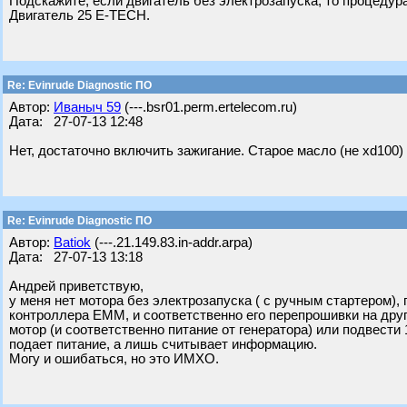
Подскажите, если двигатель без электрозапуска, то процеду
Двигатель 25 E-TECH.
Re: Evinrude Diagnostic ПО
Автор:
Ивaныч 59
(---.bsr01.perm.ertelecom.ru)
Дата: 27-07-13 12:48
Нет, достаточно включить зажигание. Старое масло (не xd100
Re: Evinrude Diagnostic ПО
Автор:
Batiok
(---.21.149.83.in-addr.arpa)
Дата: 27-07-13 13:18
Андрей приветствую,
у меня нет мотора без электрозапуска ( с ручным стартером)
контроллера ЕММ, и соответственно его перепрошивки на друг
мотор (и соответственно питание от генератора) или подвести 
подает питание, а лишь считывает информацию.
Могу и ошибаться, но это ИМХО.