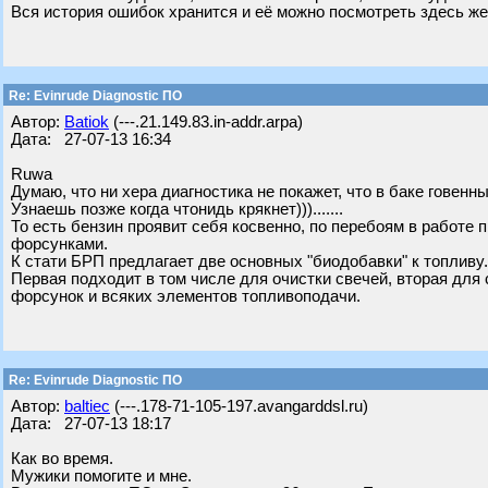
Вся история ошибок хранится и её можно посмотреть здесь же
Re: Evinrude Diagnostic ПО
Автор:
Batiok
(---.21.149.83.in-addr.arpa)
Дата: 27-07-13 16:34
Ruwa
Думаю, что ни хера диагностика не покажет, что в баке говенн
Узнаешь позже когда чтонидь крякнет))).......
То есть бензин проявит себя косвенно, по перебоям в работе 
форсунками.
К стати БРП предлагает две основных "биодобавки" к топливу. Эт
Первая подходит в том числе для очистки свечей, вторая для
форсунок и всяких элементов топливоподачи.
Re: Evinrude Diagnostic ПО
Автор:
baltiec
(---.178-71-105-197.avangarddsl.ru)
Дата: 27-07-13 18:17
Как во время.
Мужики помогите и мне.