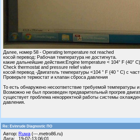
Далее, номер 58 - Operating temperature not reached
косой перевод: Рабочая температура не достигнута.
какие дальнейшие действия:Engine temperature < 104° F (40° C)
Check thermostat and pressure relief valve
косой перевод -Двигатель температуры <104 ° F (40 ° C) с час
Проверьте термостат и клапан сброса давления
То есть обнаружено несоответствие требуемой температуры и
Возможно не был произведен предварительный прогрев двигат
существует проблема некорректной работы системы охлаждени
давления.
Re: Evinrude Diagnostic ПО
Автор:
Ruwa
(---.metro86.ru)
Дата: 19-07-13 06:01