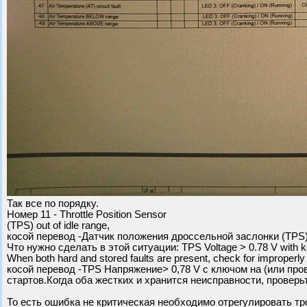
Так все по порядку.
Номер 11 - Throttle Position Sensor
(TPS) out of idle range,
косой перевод -Датчик положения дроссельной заслонки (TPS)
Что нужно сделать в этой ситуации: TPS Voltage > 0.78 V with ke
When both hard and stored faults are present, check for improperly a
косой перевод -TPS Напряжение> 0,78 V с ключом на (или про
стартов.Когда оба жестких и хранится неисправности, проверь
То есть ошибка не критическая необходимо отрегулировать тро