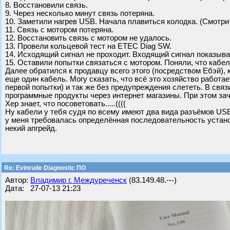
8. Восстановили связь.
9. Через несколько минут связь потеряна.
10. Заметили нагрев USB. Начала плавиться колодка. (Смотри
11. Связь с мотором потеряна.
12. Восстановить связь с мотором не удалось.
13. Провели кольцевой тест на ETEC Diag SW.
14. Исходящий сигнал не проходит. Входящий сигнал показывае
15. Оставили попытки связаться с мотором. Поняли, что кабел
Далее обратился к продавцу всего этого (посредством Ебэй), 
еще один кабель. Могу сказать, что всё это хозяйство работает
первой попытки) и так же без предупреждения слететь. В связ
программные продукты через интернет магазины. При этом за
Хер знает, что посоветовать.....((((
Ну кабели у тебя судя по всему имеют два вида разъёмов USB 
у меня требовалась определённая последовательность установ
некий апгрейд.
Re: Evinrude Diagnostic ПО
Автор:
Владимир г. Междуреченск
(83.149.48.---)
Дата: 27-07-13 21:23