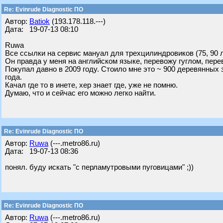
Re: Evinrude Diagnostic ПО
Автор:
Batiok
(193.178.118.---)
Дата: 19-07-13 08:10
Ruwa
Все ссылки на сервис мануал для трехцилиндровиков (75, 90 
Он правда у меня на английском языке, перевожу гуглом, пере
Покупал давно в 2009 году. Стоило мне это ~ 900 деревянных з
года.
Качал где то в инете, хер знает где, уже не помню.
Думаю, что и сейчас его можно легко найти.
Re: Evinrude Diagnostic ПО
Автор:
Ruwa
(---.metro86.ru)
Дата: 19-07-13 08:36
понял. буду искать "с перламутровыми пуговицами" ;))
Re: Evinrude Diagnostic ПО
Автор:
Ruwa
(---.metro86.ru)