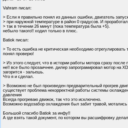
Vahram писал:
> Если я правильно понял из данных ошибки, двигатель запус
> при наружной температуре в район 0 градусов. И проработал
> так в течении 26 минут (пока температура была +5).
небыло такого!! ходил только в плюс.
Batiok писал:
> То есть ошибка не критическая необходимо отрегулировать т
понял проверю!
> Из этого следует, что в истории работы мотора сразу после
не!! все было прозаичнее. дилер запрограмировал мотор на XD3
загорится - зальешь.
Что я и сделал.
> Возможно не был произведен предварительный прогрев двиг
существует проблема некорректной работы системы охлаждени
давления
Всегда прогреваю движок, так что это исключено.
Возможно водозабор охлаждения был забит травой, мотались
Большой спасибо Batiok за инфу!!
А где взять такой документ, по котором вы расшифровку дела