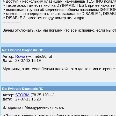
> доступ к нескольким клавишам, нажимаешь TESTING появля
> такое окно, там есть кнопка DYINAMIC TEST, при её нажатии
> выплывает группа объединенная общим названием IGNITION
> можешь по очереди отключать зажигание DISABLE 1, DISABL
> DISABLE 3, имеется ввиду номер цилиндра.
--------------
Зачем отключать, как мы поймем что все исправно, если мы 
Re: Evinrude Diagnostic ПО
Автор:
Ruwa
(---.metro86.ru)
Дата: 27-07-13 15:19
Мужчины, а вот если бензин плохой - это где то в мониторинг
Re: Evinrude Diagnostic ПО
Автор:
STORM
(78.25.120.---)
Дата: 27-07-13 15:23
Владимир г. Междуреченск писал:
> Зачем отключать, как мы поймем что все исправно, если мы