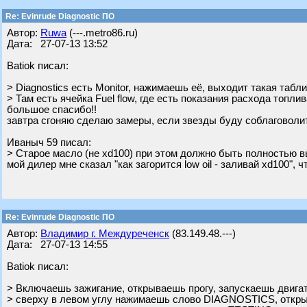
Re: Evinrude Diagnostic ПО
Автор:
Ruwa
(---.metro86.ru)
Дата: 27-07-13 13:52
Batiok писал:
> Diagnostics есть Monitor, нажимаешь её, выходит такая табли
> Там есть ячейка Fuel flow, где есть показания расхода топлив
большое спасибо!!
завтра сгоняю сделаю замеры, если звезды буду соблаговоли
Ивaныч 59 писал:
> Старое масло (не xd100) при этом должно быть полностью 
мой дилер мне сказал "как загорится low oil - заливай xd100", 
Re: Evinrude Diagnostic ПО
Автор:
Владимир г. Междуреченск
(83.149.48.---)
Дата: 27-07-13 14:55
Batiok писал:
> Включаешь зажигание, открываешь прогу, запускаешь двига
> сверху в левом углу нажимаешь слово DIAGNOSTICS, откр