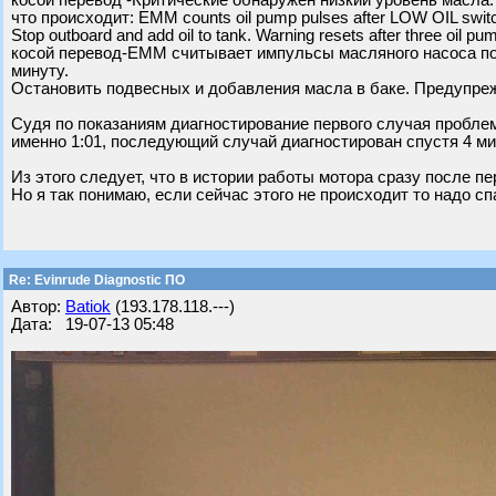
косой перевод -Критические обнаружен низкий уровень масла.
что происходит: EMM counts oil pump pulses after LOW OIL switc
Stop outboard and add oil to tank. Warning resets after three oil pu
косой перевод-EMM считывает импульсы масляного насоса пос
минуту.
Остановить подвесных и добавления масла в баке. Предупре
Судя по показаниям диагностирование первого случая проблем
именно 1:01, последующий случай диагностирован спустя 4 ми
Из этого следует, что в истории работы мотора сразу после п
Но я так понимаю, если сейчас этого не происходит то надо сп
Re: Evinrude Diagnostic ПО
Автор:
Batiok
(193.178.118.---)
Дата: 19-07-13 05:48