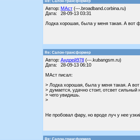
Re: Салон-трансформер
Автор:
МАст
(---.broadband.corbina.ru)
Дата: 28-09-13 03:31
Лодка хорошая, была у меня такая. А вот ф
Re: Салон-трансформер
Автор:
Андрей978
(---.kubangsm.ru)
Дата: 28-09-13 06:10
МАст писал:
> Лодка хорошая, была у меня такая. А вот
> думается, удачно стоит, отсвет сильный н
> чего увидишь.
>
Не пробовал фару, но вроде луч у нее узки
Re: Салон-трансформер