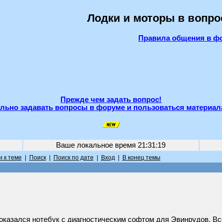
Лодки и моторы в вопро
Правила общения в ф
Прежде чем задать вопрос!
льно задавать вопросы в форуме и пользоваться материал
Ваше локальное время
21:31:19
 к теме
|
Поиск
|
Поиск по дате
|
Вход
|
В конец темы
 оказался нотебук с диагностическим софтом для Эвинрудов. Вс