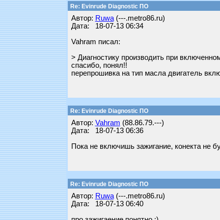
Re: Evinrude Diagnostic ПО
Автор:
Ruwa
(---.metro86.ru)
Дата: 18-07-13 06:34
Vahram писал:
> Диагностику производить при включенно
спасибо, понял!!
перепрошивка на тип масла двигатель вклю
Re: Evinrude Diagnostic ПО
Автор:
Vahram
(88.86.79.---)
Дата: 18-07-13 06:36
Пока не включишь зажигание, конекта не бу
Re: Evinrude Diagnostic ПО
Автор:
Ruwa
(---.metro86.ru)
Дата: 18-07-13 06:40
про зажигаение понятно ;)