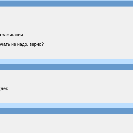
м зажигании
чать не надо, верно?
дет.