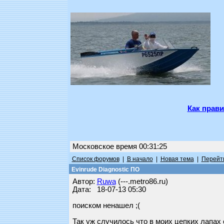
Как прави
Московское время 00:31:25
Список форумов
|
В начало
|
Новая тема
|
Перейти
Evinrude Diagnostic ПО
Автор:
Ruwa
(---.metro86.ru)
Дата: 18-07-13 05:30
поиском ненашел ;(
Так уж случилось что в моих цепких лапах