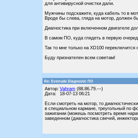
для антивирусной очистки дали.
Мужчины подскажите, куда кабель то в мо
Вроде бы слева, гляда на мотор, должен б
Диагностика при включенном двигателе до
В самом ПО, куда глядеть в первую очередь
Так то мне только на XD100 переключится 
Буду признателен всем советам!
Re: Evinrude Diagnostic ПО
Автор:
Vahram
(88.86.79.---)
Дата: 18-07-13 06:21
Если смотреть на мотор, то диагностическ
в специальном кармане, треугольный по фо
зажигании (можешь посмотреть время нараб
заведенном (диагностика свечей, инжектора, 