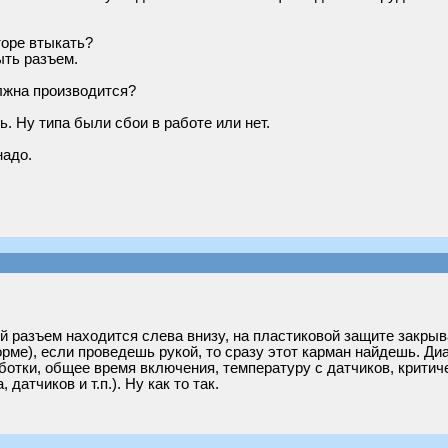
торе втыкать?
ыть разъем.
лжна производится?
. Ну типа были сбои в работе или нет.
надо.
ий разъем находится слева внизу, на пластиковой защите закр
рме), если проведешь рукой, то сразу этот карман найдешь. Ди
отки, общее время включения, температуру с датчиков, критиче
датчиков и т.п.). Ну как то так.