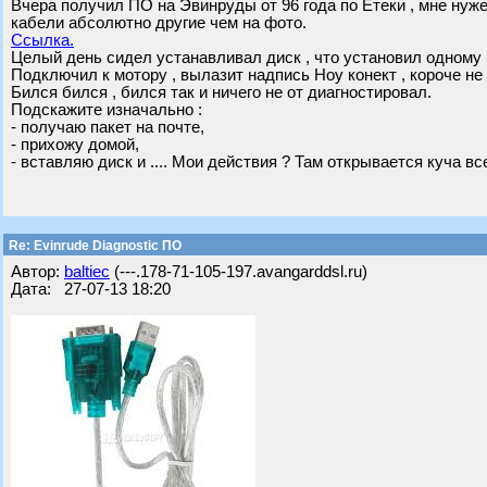
Вчера получил ПО на Эвинруды от 96 года по Етеки , мне нуже
кабели абсолютно другие чем на фото.
Ссылка.
Целый день сидел устанавливал диск , что установил одному 
Подключил к мотору , вылазит надпись Ноу конект , короче не 
Бился бился , бился так и ничего не от диагностировал.
Подскажите изначально :
- получаю пакет на почте,
- прихожу домой,
- вставляю диск и .... Мои действия ? Там открывается куча вс
Re: Evinrude Diagnostic ПО
Автор:
baltiec
(---.178-71-105-197.avangarddsl.ru)
Дата: 27-07-13 18:20