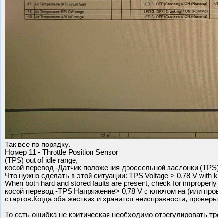
Так все по порядку.
Номер 11 - Throttle Position Sensor
(TPS) out of idle range,
косой перевод -Датчик положения дроссельной заслонки (TPS)
Что нужно сделать в этой ситуации: TPS Voltage > 0.78 V with ke
When both hard and stored faults are present, check for improperly a
косой перевод -TPS Напряжение> 0,78 V с ключом на (или про
стартов.Когда оба жестких и хранится неисправности, проверь
То есть ошибка не критическая необходимо отрегулировать тро