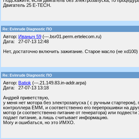
Подскажите, если двигатель без электрозапуска, то процеду
Двигатель 25 E-TECH.
Re: Evinrude Diagnostic ПО
Автор:
Ивaныч 59
(---.bsr01.perm.ertelecom.ru)
Дата: 27-07-13 12:48
Нет, достаточно включить зажигание. Старое масло (не xd100
Re: Evinrude Diagnostic ПО
Автор:
Batiok
(---.21.149.83.in-addr.arpa)
Дата: 27-07-13 13:18
Андрей приветствую,
у меня нет мотора без электрозапуска ( с ручным стартером)
контроллера ЕММ, и соответственно его перепрошивки на друг
мотор (и соответственно питание от генератора) или подвести 
подает питание, а лишь считывает информацию.
Могу и ошибаться, но это ИМХО.