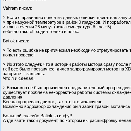
Vahram писал:
> Если я правильно понял из данных ошибки, двигатель запус
> при наружной температуре в район 0 градусов. И проработал
> так в течении 26 минут (пока температура была +5).
небыло такого!! ходил только в плюс.
Batiok писал:
> То есть ошибка не критическая необходимо отрегулировать т
понял проверю!
> Из этого следует, что в истории работы мотора сразу после
не!! все было прозаичнее. дилер запрограмировал мотор на XD3
загорится - зальешь.
Что я и сделал.
> Возможно не был произведен предварительный прогрев двиг
существует проблема некорректной работы системы охлаждени
давления
Всегда прогреваю движок, так что это исключено.
Возможно водозабор охлаждения был забит травой, мотались
Большой спасибо Batiok за инфу!!
А где взять такой документ, по котором вы расшифровку дела