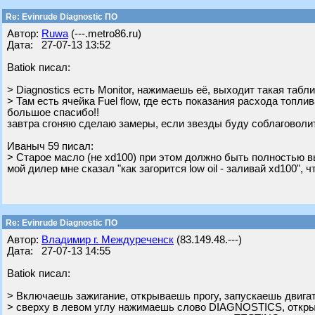
Re: Evinrude Diagnostic ПО
Автор:
Ruwa
(---.metro86.ru)
Дата: 27-07-13 13:52
Batiok писал:
> Diagnostics есть Monitor, нажимаешь её, выходит такая табли
> Там есть ячейка Fuel flow, где есть показания расхода топлив
большое спасибо!!
завтра сгоняю сделаю замеры, если звезды буду соблаговоли
Ивaныч 59 писал:
> Старое масло (не xd100) при этом должно быть полностью 
мой дилер мне сказал "как загорится low oil - заливай xd100", 
Re: Evinrude Diagnostic ПО
Автор:
Владимир г. Междуреченск
(83.149.48.---)
Дата: 27-07-13 14:55
Batiok писал:
> Включаешь зажигание, открываешь прогу, запускаешь двига
> сверху в левом углу нажимаешь слово DIAGNOSTICS, откр