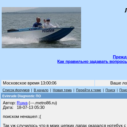
Прежде
Как правильно задавать вопросы
Московское время 13:00:06
Ваше ло
Список форумов
|
В начало
|
Новая тема
|
Перейти к теме
|
Поиск
|
Поис
Evinrude Diagnostic ПО
Автор:
Ruwa
(---.metro86.ru)
Дата: 18-07-13 05:30
поиском ненашел ;(
Так уж случилось что в моих цепких лапах оказался нотебук 