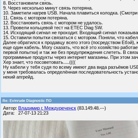
8. Восстановили связь.
9. Через несколько минут связь потеряна.
10. Заметили нагрев USB. Начала плавиться колодка. (Смотри
11. Связь с мотором потеряна.
12. Восстановить связь с мотором не удалось.
13. Провели кольцевой тест на ETEC Diag SW.
14. Исходящий сигнал не проходит. Входящий сигнал показывае
15. Оставили попытки связаться с мотором. Поняли, что кабел
Далее обратился к продавцу всего этого (посредством Ебэй), 
еще один кабель. Могу сказать, что всё это хозяйство работает
первой попытки) и так же без предупреждения слететь. В связ
программные продукты через интернет магазины. При этом за
Хер знает, что посоветовать.....((((
Ну кабели у тебя судя по всему имеют два вида разъёмов USB 
у меня требовалась определённая последовательность установ
некий апгрейд.
Re: Evinrude Diagnostic ПО
Автор:
Владимир г. Междуреченск
(83.149.48.---)
Дата: 27-07-13 21:23