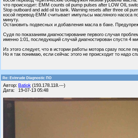
косой перевод -Критические обнаружен низкий уровень масла.
что происходит: EMM counts oil pump pulses after LOW OIL switc
Stop outboard and add oil to tank. Warning resets after three oil pu
косой перевод-EMM считывает импульсы масляного насоса пос
минуту.
Остановить подвесных и добавления масла в баке. Предупре
Судя по показаниям диагностирование первого случая проблем
именно 1:01, последующий случай диагностирован спустя 4 ми
Из этого следует, что в истории работы мотора сразу после п
Но я так понимаю, если сейчас этого не происходит то надо сп
Re: Evinrude Diagnostic ПО
Автор:
Batiok
(193.178.118.---)
Дата: 19-07-13 05:48