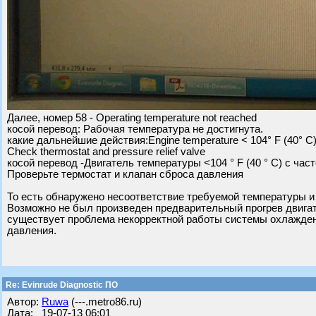
Далее, номер 58 - Operating temperature not reached
косой перевод: Рабочая температура не достигнута.
какие дальнейшие действия:Engine temperature < 104° F (40° C)
Check thermostat and pressure relief valve
косой перевод -Двигатель температуры <104 ° F (40 ° C) с час
Проверьте термостат и клапан сброса давления
То есть обнаружено несоответствие требуемой температуры и
Возможно не был произведен предварительный прогрев двигат
существует проблема некорректной работы системы охлаждени
давления.
Re: Evinrude Diagnostic ПО
Автор:
Ruwa
(---.metro86.ru)
Дата: 19-07-13 06:01