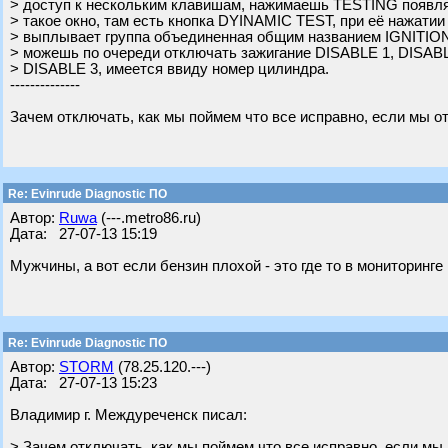
> доступ к нескольким клавишам, нажимаешь TESTING появля
> такое окно, там есть кнопка DYINAMIC TEST, при её нажатии
> выплывает группа объединенная общим названием IGNITION
> можешь по очереди отключать зажигание DISABLE 1, DISABL
> DISABLE 3, имеется ввиду номер цилиндра.
--------------
Зачем отключать, как мы поймем что все исправно, если мы 
Re: Evinrude Diagnostic ПО
Автор:
Ruwa
(---.metro86.ru)
Дата: 27-07-13 15:19
Мужчины, а вот если бензин плохой - это где то в мониторинг
Re: Evinrude Diagnostic ПО
Автор:
STORM
(78.25.120.---)
Дата: 27-07-13 15:23
Владимир г. Междуреченск писал:
> Зачем отключать, как мы поймем что все исправно, если мы