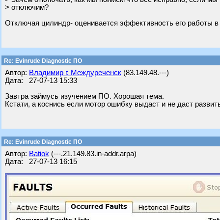
> отключим?
Отключая цилиндр- оценивается эффективность его работы в % о
Re: Evinrude Diagnostic ПО
Автор:
Владимир г. Междуреченск
(83.149.48.---)
Дата: 27-07-13 15:33
Завтра займусь изучением ПО. Хорошая тема.
Кстати, а коснись если мотор ошибку выдаст и не даст разви
Re: Evinrude Diagnostic ПО
Автор:
Batiok
(---.21.149.83.in-addr.arpa)
Дата: 27-07-13 16:15