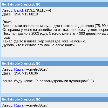
Re: Evinrude Diagnostic ПО
Автор:
Batiok
(193.178.118.---)
Дата: 19-07-13 08:10
Ruwa
Все ссылки на сервис мануал для трехцилиндровиков (75, 90 
Он правда у меня на английском языке, перевожу гуглом, пере
Покупал давно в 2009 году. Стоило мне это ~ 900 деревянных з
года.
Качал где то в инете, хер знает где, уже не помню.
Думаю, что и сейчас его можно легко найти.
Re: Evinrude Diagnostic ПО
Автор:
Ruwa
(---.metro86.ru)
Дата: 19-07-13 08:36
понял. буду искать "с перламутровыми пуговицами" ;))
Re: Evinrude Diagnostic ПО
Автор:
Ruwa
(---.metro86.ru)