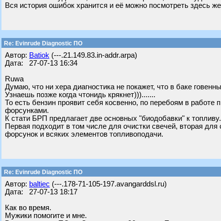
Вся история ошибок хранится и её можно посмотреть здесь же
Re: Evinrude Diagnostic ПО
Автор:
Batiok
(---.21.149.83.in-addr.arpa)
Дата: 27-07-13 16:34
Ruwa
Думаю, что ни хера диагностика не покажет, что в баке говенн
Узнаешь позже когда чтонидь крякнет))).......
То есть бензин проявит себя косвенно, по перебоям в работе 
форсунками.
К стати БРП предлагает две основных "биодобавки" к топливу. Эт
Первая подходит в том числе для очистки свечей, вторая для
форсунок и всяких элементов топливоподачи.
Re: Evinrude Diagnostic ПО
Автор:
baltiec
(---.178-71-105-197.avangarddsl.ru)
Дата: 27-07-13 18:17
Как во время.
Мужики помогите и мне.