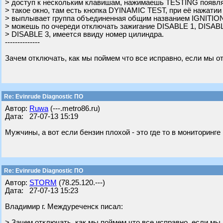
> доступ к нескольким клавишам, нажимаешь TESTING появля
> такое окно, там есть кнопка DYINAMIC TEST, при её нажатии
> выплывает группа объединенная общим названием IGNITION
> можешь по очереди отключать зажигание DISABLE 1, DISABL
> DISABLE 3, имеется ввиду номер цилиндра.
--------------
Зачем отключать, как мы поймем что все исправно, если мы 
Re: Evinrude Diagnostic ПО
Автор:
Ruwa
(---.metro86.ru)
Дата: 27-07-13 15:19
Мужчины, а вот если бензин плохой - это где то в мониторинг
Re: Evinrude Diagnostic ПО
Автор:
STORM
(78.25.120.---)
Дата: 27-07-13 15:23
Владимир г. Междуреченск писал:
> Зачем отключать, как мы поймем что все исправно, если мы