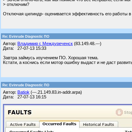
> отключим?
Отключая цилиндр- оценивается эффективность его работы в % о
Re: Evinrude Diagnostic ПО
Автор:
Владимир г. Междуреченск
(83.149.48.---)
Дата: 27-07-13 15:33
Завтра займусь изучением ПО. Хорошая тема.
Кстати, а коснись если мотор ошибку выдаст и не даст разви
Re: Evinrude Diagnostic ПО
Автор:
Batiok
(---.21.149.83.in-addr.arpa)
Дата: 27-07-13 16:15