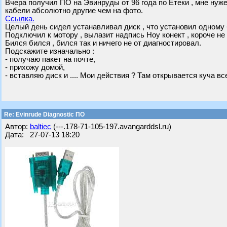
Вчера получил ПО на Эвинруды от 96 года по Етеки , мне нуже
кабели абсолютно другие чем на фото.
Ссылка.
Целый день сидел устанавливал диск , что установил одному 
Подключил к мотору , вылазит надпись Ноу конект , короче не 
Бился бился , бился так и ничего не от диагностировал.
Подскажите изначально :
- получаю пакет на почте,
- прихожу домой,
- вставляю диск и .... Мои действия ? Там открывается куча вс
Re: Evinrude Diagnostic ПО
Автор:
baltiec
(---.178-71-105-197.avangarddsl.ru)
Дата: 27-07-13 18:20