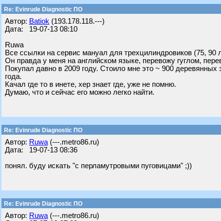
Re: Evinrude Diagnostic ПО
Автор:
Batiok
(193.178.118.---)
Дата: 19-07-13 08:10
Ruwa
Все ссылки на сервис мануал для трехцилиндровиков (75, 90 
Он правда у меня на английском языке, перевожу гуглом, пере
Покупал давно в 2009 году. Стоило мне это ~ 900 деревянных з
года.
Качал где то в инете, хер знает где, уже не помню.
Думаю, что и сейчас его можно легко найти.
Re: Evinrude Diagnostic ПО
Автор:
Ruwa
(---.metro86.ru)
Дата: 19-07-13 08:36
понял. буду искать "с перламутровыми пуговицами" ;))
Re: Evinrude Diagnostic ПО
Автор:
Ruwa
(---.metro86.ru)