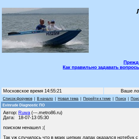
Прежде
Как правильно задавать вопросы
Московское время 14:55:21
Ваше ло
Список форумов
|
В начало
|
Новая тема
|
Перейти к теме
|
Поиск
|
Поис
Evinrude Diagnostic ПО
Автор:
Ruwa
(---.metro86.ru)
Дата: 18-07-13 05:30
поиском ненашел ;(
Так уж случилось что в моих цепких лапах оказался нотебук 