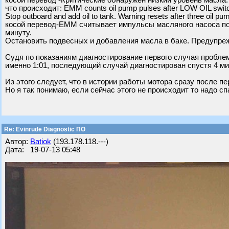
косой перевод -Критические обнаружен низкий уровень масла.
что происходит: EMM counts oil pump pulses after LOW OIL switc
Stop outboard and add oil to tank. Warning resets after three oil pu
косой перевод-EMM считывает импульсы масляного насоса пос
минуту.
Остановить подвесных и добавления масла в баке. Предупре
Судя по показаниям диагностирование первого случая проблем
именно 1:01, последующий случай диагностирован спустя 4 ми
Из этого следует, что в истории работы мотора сразу после п
Но я так понимаю, если сейчас этого не происходит то надо сп
Re: Evinrude Diagnostic ПО
Автор:
Batiok
(193.178.118.---)
Дата: 19-07-13 05:48