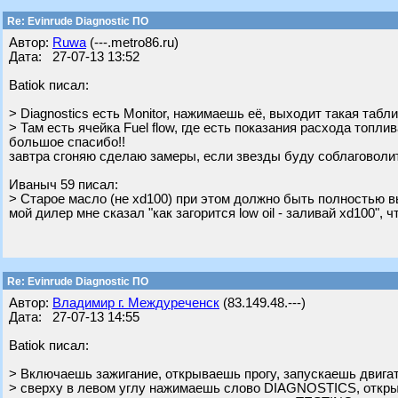
Re: Evinrude Diagnostic ПО
Автор:
Ruwa
(---.metro86.ru)
Дата: 27-07-13 13:52
Batiok писал:
> Diagnostics есть Monitor, нажимаешь её, выходит такая табли
> Там есть ячейка Fuel flow, где есть показания расхода топлив
большое спасибо!!
завтра сгоняю сделаю замеры, если звезды буду соблаговоли
Ивaныч 59 писал:
> Старое масло (не xd100) при этом должно быть полностью 
мой дилер мне сказал "как загорится low oil - заливай xd100", 
Re: Evinrude Diagnostic ПО
Автор:
Владимир г. Междуреченск
(83.149.48.---)
Дата: 27-07-13 14:55
Batiok писал:
> Включаешь зажигание, открываешь прогу, запускаешь двига
> сверху в левом углу нажимаешь слово DIAGNOSTICS, откр