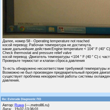
Далее, номер 58 - Operating temperature not reached
косой перевод: Рабочая температура не достигнута.
какие дальнейшие действия:Engine temperature < 104° F (40° C)
Check thermostat and pressure relief valve
косой перевод -Двигатель температуры <104 ° F (40 ° C) с час
Проверьте термостат и клапан сброса давления
То есть обнаружено несоответствие требуемой температуры и
Возможно не был произведен предварительный прогрев двигат
существует проблема некорректной работы системы охлаждени
давления.
Re: Evinrude Diagnostic ПО
Автор:
Ruwa
(---.metro86.ru)
Дата: 19-07-13 06:01