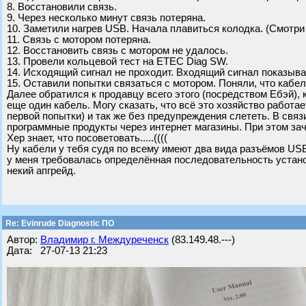
8. Восстановили связь.
9. Через несколько минут связь потеряна.
10. Заметили нагрев USB. Начала плавиться колодка. (Смотри
11. Связь с мотором потеряна.
12. Восстановить связь с мотором не удалось.
13. Провели кольцевой тест на ETEC Diag SW.
14. Исходящий сигнал не проходит. Входящий сигнал показывае
15. Оставили попытки связаться с мотором. Поняли, что кабел
Далее обратился к продавцу всего этого (посредством Ебэй), 
еще один кабель. Могу сказать, что всё это хозяйство работает
первой попытки) и так же без предупреждения слететь. В связ
программные продукты через интернет магазины. При этом за
Хер знает, что посоветовать.....((((
Ну кабели у тебя судя по всему имеют два вида разъёмов USB 
у меня требовалась определённая последовательность установ
некий апгрейд.
Re: Evinrude Diagnostic ПО
Автор:
Владимир г. Междуреченск
(83.149.48.---)
Дата: 27-07-13 21:23