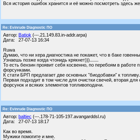
Вся история ошибок хранится и её можно посмотреть здесь же
Re: Evinrude Diagnostic ПО
Автор:
Batiok
(---.21.149.83.in-addr.arpa)
Дата: 27-07-13 16:34
Ruwa
Думаю, что ни хера диагностика не покажет, что в баке говенн
Узнаешь позже когда чтонидь крякнет))).......
То есть бензин проявит себя косвенно, по перебоям в работе 
форсунками.
К стати БРП предлагает две основных "биодобавки" к топливу. Эт
Первая подходит в том числе для очистки свечей, вторая для
форсунок и всяких элементов топливоподачи.
Re: Evinrude Diagnostic ПО
Автор:
baltiec
(---.178-71-105-197.avangarddsl.ru)
Дата: 27-07-13 18:17
Как во время.
Мужики помогите и мне.