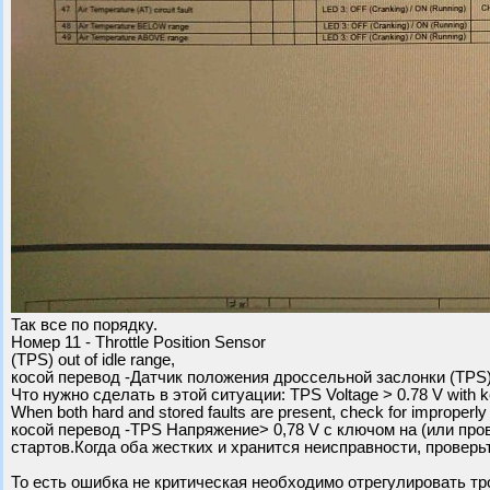
Так все по порядку.
Номер 11 - Throttle Position Sensor
(TPS) out of idle range,
косой перевод -Датчик положения дроссельной заслонки (TPS)
Что нужно сделать в этой ситуации: TPS Voltage > 0.78 V with ke
When both hard and stored faults are present, check for improperly a
косой перевод -TPS Напряжение> 0,78 V с ключом на (или про
стартов.Когда оба жестких и хранится неисправности, проверь
То есть ошибка не критическая необходимо отрегулировать тро