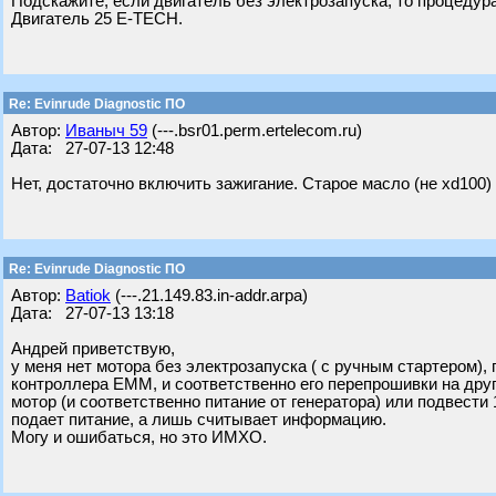
Подскажите, если двигатель без электрозапуска, то процеду
Двигатель 25 E-TECH.
Re: Evinrude Diagnostic ПО
Автор:
Ивaныч 59
(---.bsr01.perm.ertelecom.ru)
Дата: 27-07-13 12:48
Нет, достаточно включить зажигание. Старое масло (не xd100
Re: Evinrude Diagnostic ПО
Автор:
Batiok
(---.21.149.83.in-addr.arpa)
Дата: 27-07-13 13:18
Андрей приветствую,
у меня нет мотора без электрозапуска ( с ручным стартером)
контроллера ЕММ, и соответственно его перепрошивки на друг
мотор (и соответственно питание от генератора) или подвести 
подает питание, а лишь считывает информацию.
Могу и ошибаться, но это ИМХО.