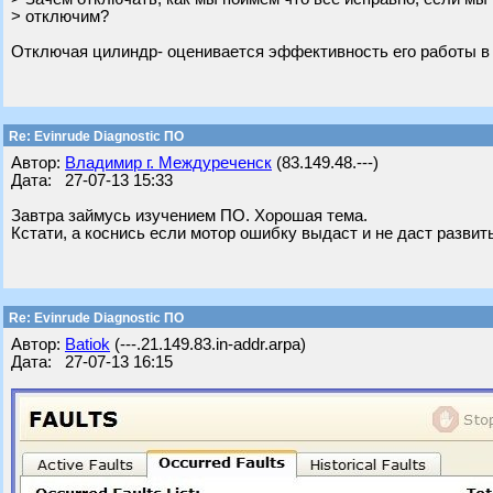
> отключим?
Отключая цилиндр- оценивается эффективность его работы в % о
Re: Evinrude Diagnostic ПО
Автор:
Владимир г. Междуреченск
(83.149.48.---)
Дата: 27-07-13 15:33
Завтра займусь изучением ПО. Хорошая тема.
Кстати, а коснись если мотор ошибку выдаст и не даст разви
Re: Evinrude Diagnostic ПО
Автор:
Batiok
(---.21.149.83.in-addr.arpa)
Дата: 27-07-13 16:15