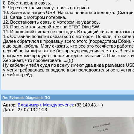
8. Восстановили связь.
9. Через несколько минут связь потеряна.
10. Заметили нагрев USB. Начала плавиться колодка. (Смотри
11. Связь с мотором потеряна.
12. Восстановить связь с мотором не удалось.
13. Провели кольцевой тест на ETEC Diag SW.
14. Исходящий сигнал не проходит. Входящий сигнал показывае
15. Оставили попытки связаться с мотором. Поняли, что кабел
Далее обратился к продавцу всего этого (посредством Ебэй), 
еще один кабель. Могу сказать, что всё это хозяйство работает
первой попытки) и так же без предупреждения слететь. В связ
программные продукты через интернет магазины. При этом за
Хер знает, что посоветовать.....((((
Ну кабели у тебя судя по всему имеют два вида разъёмов USB 
у меня требовалась определённая последовательность установ
некий апгрейд.
Re: Evinrude Diagnostic ПО
Автор:
Владимир г. Междуреченск
(83.149.48.---)
Дата: 27-07-13 21:23