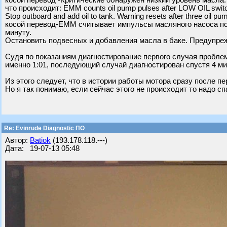
косой перевод -Критические обнаружен низкий уровень масла.
что происходит: EMM counts oil pump pulses after LOW OIL switc
Stop outboard and add oil to tank. Warning resets after three oil pu
косой перевод-EMM считывает импульсы масляного насоса пос
минуту.
Остановить подвесных и добавления масла в баке. Предупре
Судя по показаниям диагностирование первого случая проблем
именно 1:01, последующий случай диагностирован спустя 4 ми
Из этого следует, что в истории работы мотора сразу после п
Но я так понимаю, если сейчас этого не происходит то надо сп
Re: Evinrude Diagnostic ПО
Автор:
Batiok
(193.178.118.---)
Дата: 19-07-13 05:48