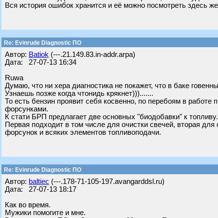
Вся история ошибок хранится и её можно посмотреть здесь же
Re: Evinrude Diagnostic ПО
Автор:
Batiok
(---.21.149.83.in-addr.arpa)
Дата: 27-07-13 16:34
Ruwa
Думаю, что ни хера диагностика не покажет, что в баке говенн
Узнаешь позже когда чтонидь крякнет))).......
То есть бензин проявит себя косвенно, по перебоям в работе 
форсунками.
К стати БРП предлагает две основных "биодобавки" к топливу. Эт
Первая подходит в том числе для очистки свечей, вторая для
форсунок и всяких элементов топливоподачи.
Re: Evinrude Diagnostic ПО
Автор:
baltiec
(---.178-71-105-197.avangarddsl.ru)
Дата: 27-07-13 18:17
Как во время.
Мужики помогите и мне.