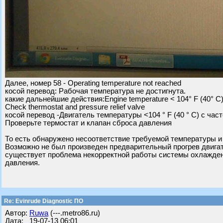
Далее, номер 58 - Operating temperature not reached
косой перевод: Рабочая температура не достигнута.
какие дальнейшие действия:Engine temperature < 104° F (40° C)
Check thermostat and pressure relief valve
косой перевод -Двигатель температуры <104 ° F (40 ° C) с час
Проверьте термостат и клапан сброса давления
То есть обнаружено несоответствие требуемой температуры и
Возможно не был произведен предварительный прогрев двигат
существует проблема некорректной работы системы охлаждени
давления.
Re: Evinrude Diagnostic ПО
Автор:
Ruwa
(---.metro86.ru)
Дата: 19-07-13 06:01