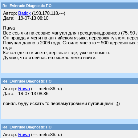
Re: Evinrude Diagnostic ПО
Автор:
Batiok
(193.178.118.---)
Дата: 19-07-13 08:10
Ruwa
Все ссылки на сервис мануал для трехцилиндровиков (75, 90 
Он правда у меня на английском языке, перевожу гуглом, пере
Покупал давно в 2009 году. Стоило мне это ~ 900 деревянных з
года.
Качал где то в инете, хер знает где, уже не помню.
Думаю, что и сейчас его можно легко найти.
Re: Evinrude Diagnostic ПО
Автор:
Ruwa
(---.metro86.ru)
Дата: 19-07-13 08:36
понял. буду искать "с перламутровыми пуговицами" ;))
Re: Evinrude Diagnostic ПО
Автор:
Ruwa
(---.metro86.ru)