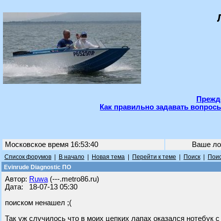
Прежде
Как правильно задавать вопросы
Московское время 16:53:40
Ваше ло
Список форумов
|
В начало
|
Новая тема
|
Перейти к теме
|
Поиск
|
Поис
Evinrude Diagnostic ПО
Автор:
Ruwa
(---.metro86.ru)
Дата: 18-07-13 05:30
поиском ненашел ;(
Так уж случилось что в моих цепких лапах оказался нотебук 