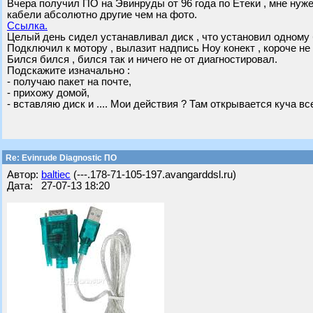
Вчера получил ПО на Эвинруды от 96 года по Етеки , мне нуже
кабели абсолютно другие чем на фото.
Ссылка.
Целый день сидел устанавливал диск , что установил одному 
Подключил к мотору , вылазит надпись Ноу конект , короче не 
Бился бился , бился так и ничего не от диагностировал.
Подскажите изначально :
- получаю пакет на почте,
- прихожу домой,
- вставляю диск и .... Мои действия ? Там открывается куча вс
Re: Evinrude Diagnostic ПО
Автор:
baltiec
(---.178-71-105-197.avangarddsl.ru)
Дата: 27-07-13 18:20