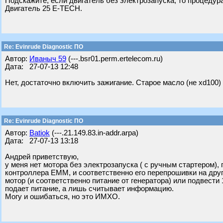
Подскажите, если двигатель без электрозапуска, то процеду
Двигатель 25 E-TECH.
Re: Evinrude Diagnostic ПО
Автор:
Ивaныч 59
(---.bsr01.perm.ertelecom.ru)
Дата: 27-07-13 12:48
Нет, достаточно включить зажигание. Старое масло (не xd100
Re: Evinrude Diagnostic ПО
Автор:
Batiok
(---.21.149.83.in-addr.arpa)
Дата: 27-07-13 13:18
Андрей приветствую,
у меня нет мотора без электрозапуска ( с ручным стартером)
контроллера ЕММ, и соответственно его перепрошивки на друг
мотор (и соответственно питание от генератора) или подвести 
подает питание, а лишь считывает информацию.
Могу и ошибаться, но это ИМХО.