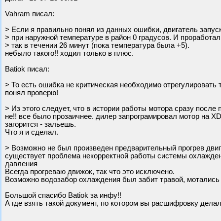
Vahram писал:
> Если я правильно понял из данных ошибки, двигатель запус
> при наружной температуре в район 0 градусов. И проработал
> так в течении 26 минут (пока температура была +5).
небыло такого!! ходил только в плюс.
Batiok писал:
> То есть ошибка не критическая необходимо отрегулировать т
понял проверю!
> Из этого следует, что в истории работы мотора сразу после
не!! все было прозаичнее. дилер запрограмировал мотор на XD3
загорится - зальешь.
Что я и сделал.
> Возможно не был произведен предварительный прогрев двиг
существует проблема некорректной работы системы охлаждени
давления
Всегда прогреваю движок, так что это исключено.
Возможно водозабор охлаждения был забит травой, мотались
Большой спасибо Batiok за инфу!!
А где взять такой документ, по котором вы расшифровку дела