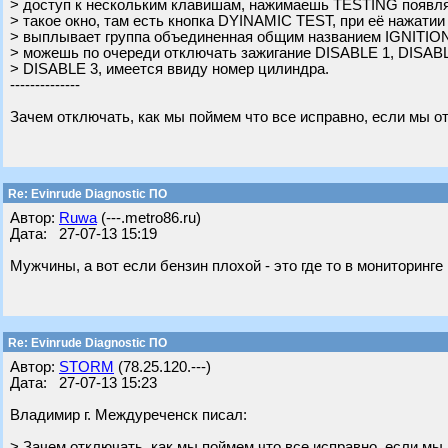
> доступ к нескольким клавишам, нажимаешь TESTING появля
> такое окно, там есть кнопка DYINAMIC TEST, при её нажатии
> выплывает группа объединенная общим названием IGNITION
> можешь по очереди отключать зажигание DISABLE 1, DISABL
> DISABLE 3, имеется ввиду номер цилиндра.
--------------
Зачем отключать, как мы поймем что все исправно, если мы 
Re: Evinrude Diagnostic ПО
Автор:
Ruwa
(---.metro86.ru)
Дата: 27-07-13 15:19
Мужчины, а вот если бензин плохой - это где то в мониторинг
Re: Evinrude Diagnostic ПО
Автор:
STORM
(78.25.120.---)
Дата: 27-07-13 15:23
Владимир г. Междуреченск писал:
> Зачем отключать, как мы поймем что все исправно, если мы