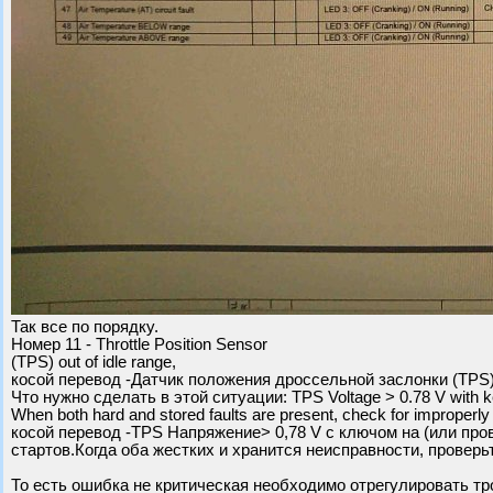
Так все по порядку.
Номер 11 - Throttle Position Sensor
(TPS) out of idle range,
косой перевод -Датчик положения дроссельной заслонки (TPS)
Что нужно сделать в этой ситуации: TPS Voltage > 0.78 V with ke
When both hard and stored faults are present, check for improperly a
косой перевод -TPS Напряжение> 0,78 V с ключом на (или про
стартов.Когда оба жестких и хранится неисправности, проверь
То есть ошибка не критическая необходимо отрегулировать тро