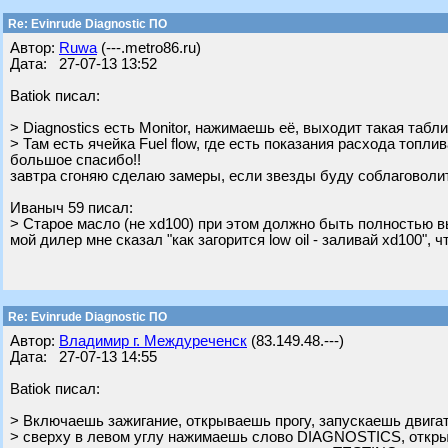
Re: Evinrude Diagnostic ПО
Автор:
Ruwa
(---.metro86.ru)
Дата: 27-07-13 13:52
Batiok писал:
> Diagnostics есть Monitor, нажимаешь её, выходит такая табли
> Там есть ячейка Fuel flow, где есть показания расхода топлив
большое спасибо!!
завтра сгоняю сделаю замеры, если звезды буду соблаговоли
Ивaныч 59 писал:
> Старое масло (не xd100) при этом должно быть полностью 
мой дилер мне сказал "как загорится low oil - заливай xd100", 
Re: Evinrude Diagnostic ПО
Автор:
Владимир г. Междуреченск
(83.149.48.---)
Дата: 27-07-13 14:55
Batiok писал:
> Включаешь зажигание, открываешь прогу, запускаешь двига
> сверху в левом углу нажимаешь слово DIAGNOSTICS, откр