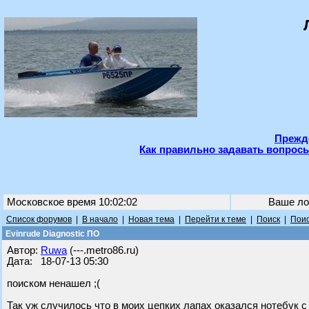
Прежде
Как правильно задавать вопросы
Московское время 10:02:02
Ваше ло
Список форумов
|
В начало
|
Новая тема
|
Перейти к теме
|
Поиск
|
Поис
Evinrude Diagnostic ПО
Автор:
Ruwa
(---.metro86.ru)
Дата: 18-07-13 05:30
поиском ненашел ;(
Так уж случилось что в моих цепких лапах оказался нотебук 