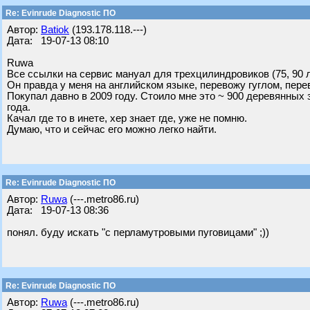
Re: Evinrude Diagnostic ПО
Автор:
Batiok
(193.178.118.---)
Дата: 19-07-13 08:10
Ruwa
Все ссылки на сервис мануал для трехцилиндровиков (75, 90 
Он правда у меня на английском языке, перевожу гуглом, пере
Покупал давно в 2009 году. Стоило мне это ~ 900 деревянных з
года.
Качал где то в инете, хер знает где, уже не помню.
Думаю, что и сейчас его можно легко найти.
Re: Evinrude Diagnostic ПО
Автор:
Ruwa
(---.metro86.ru)
Дата: 19-07-13 08:36
понял. буду искать "с перламутровыми пуговицами" ;))
Re: Evinrude Diagnostic ПО
Автор:
Ruwa
(---.metro86.ru)