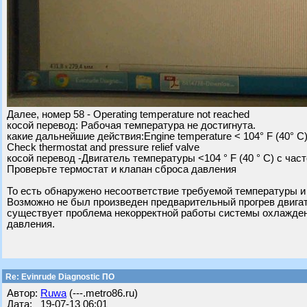
Далее, номер 58 - Operating temperature not reached
косой перевод: Рабочая температура не достигнута.
какие дальнейшие действия:Engine temperature < 104° F (40° C)
Check thermostat and pressure relief valve
косой перевод -Двигатель температуры <104 ° F (40 ° C) с час
Проверьте термостат и клапан сброса давления
То есть обнаружено несоответствие требуемой температуры и
Возможно не был произведен предварительный прогрев двигат
существует проблема некорректной работы системы охлаждени
давления.
Re: Evinrude Diagnostic ПО
Автор:
Ruwa
(---.metro86.ru)
Дата: 19-07-13 06:01