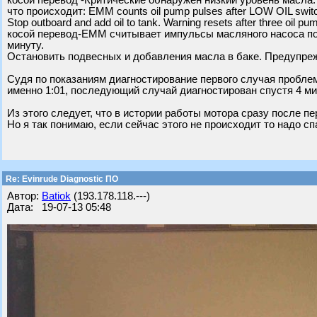
косой перевод -Критические обнаружен низкий уровень масла.
что происходит: EMM counts oil pump pulses after LOW OIL switc
Stop outboard and add oil to tank. Warning resets after three oil pu
косой перевод-EMM считывает импульсы масляного насоса пос
минуту.
Остановить подвесных и добавления масла в баке. Предупре
Судя по показаниям диагностирование первого случая проблем
именно 1:01, последующий случай диагностирован спустя 4 ми
Из этого следует, что в истории работы мотора сразу после п
Но я так понимаю, если сейчас этого не происходит то надо сп
Re: Evinrude Diagnostic ПО
Автор:
Batiok
(193.178.118.---)
Дата: 19-07-13 05:48