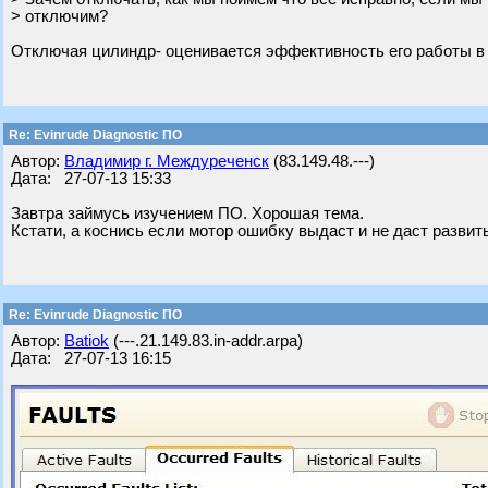
> отключим?
Отключая цилиндр- оценивается эффективность его работы в % о
Re: Evinrude Diagnostic ПО
Автор:
Владимир г. Междуреченск
(83.149.48.---)
Дата: 27-07-13 15:33
Завтра займусь изучением ПО. Хорошая тема.
Кстати, а коснись если мотор ошибку выдаст и не даст разви
Re: Evinrude Diagnostic ПО
Автор:
Batiok
(---.21.149.83.in-addr.arpa)
Дата: 27-07-13 16:15