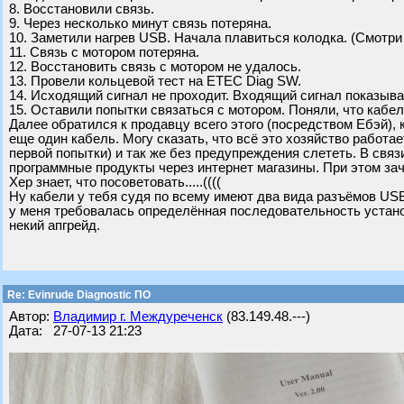
8. Восстановили связь.
9. Через несколько минут связь потеряна.
10. Заметили нагрев USB. Начала плавиться колодка. (Смотри
11. Связь с мотором потеряна.
12. Восстановить связь с мотором не удалось.
13. Провели кольцевой тест на ETEC Diag SW.
14. Исходящий сигнал не проходит. Входящий сигнал показывае
15. Оставили попытки связаться с мотором. Поняли, что кабел
Далее обратился к продавцу всего этого (посредством Ебэй), 
еще один кабель. Могу сказать, что всё это хозяйство работает
первой попытки) и так же без предупреждения слететь. В связ
программные продукты через интернет магазины. При этом за
Хер знает, что посоветовать.....((((
Ну кабели у тебя судя по всему имеют два вида разъёмов USB 
у меня требовалась определённая последовательность установ
некий апгрейд.
Re: Evinrude Diagnostic ПО
Автор:
Владимир г. Междуреченск
(83.149.48.---)
Дата: 27-07-13 21:23