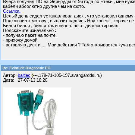
Вчера получил ПО на Эвинруды от 96 года по Етеки , мне нуже
кабели абсолютно другие чем на фото.
Ссылка.
Целый день сидел устанавливал диск , что установил одному 
Подключил к мотору , вылазит надпись Ноу конект , короче не 
Бился бился , бился так и ничего не от диагностировал.
Подскажите изначально :
- получаю пакет на почте,
- прихожу домой,
- вставляю диск и .... Мои действия ? Там открывается куча вс
Re: Evinrude Diagnostic ПО
Автор:
baltiec
(---.178-71-105-197.avangarddsl.ru)
Дата: 27-07-13 18:20