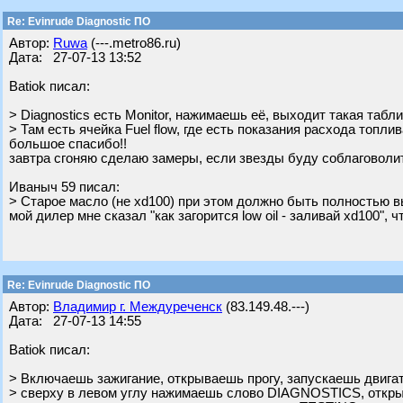
Re: Evinrude Diagnostic ПО
Автор:
Ruwa
(---.metro86.ru)
Дата: 27-07-13 13:52
Batiok писал:
> Diagnostics есть Monitor, нажимаешь её, выходит такая табли
> Там есть ячейка Fuel flow, где есть показания расхода топлив
большое спасибо!!
завтра сгоняю сделаю замеры, если звезды буду соблаговоли
Ивaныч 59 писал:
> Старое масло (не xd100) при этом должно быть полностью 
мой дилер мне сказал "как загорится low oil - заливай xd100", 
Re: Evinrude Diagnostic ПО
Автор:
Владимир г. Междуреченск
(83.149.48.---)
Дата: 27-07-13 14:55
Batiok писал:
> Включаешь зажигание, открываешь прогу, запускаешь двига
> сверху в левом углу нажимаешь слово DIAGNOSTICS, откр