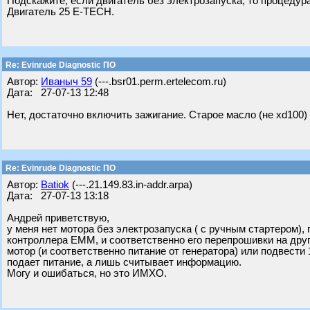
Подскажите, если двигатель без электрозапуска, то процеду
Двигатель 25 E-TECH.
Re: Evinrude Diagnostic ПО
Автор:
Ивaныч 59
(---.bsr01.perm.ertelecom.ru)
Дата: 27-07-13 12:48
Нет, достаточно включить зажигание. Старое масло (не xd100
Re: Evinrude Diagnostic ПО
Автор:
Batiok
(---.21.149.83.in-addr.arpa)
Дата: 27-07-13 13:18
Андрей приветствую,
у меня нет мотора без электрозапуска ( с ручным стартером)
контроллера ЕММ, и соответственно его перепрошивки на друг
мотор (и соответственно питание от генератора) или подвести 
подает питание, а лишь считывает информацию.
Могу и ошибаться, но это ИМХО.