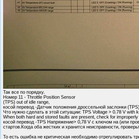
Так все по порядку.
Номер 11 - Throttle Position Sensor
(TPS) out of idle range,
косой перевод -Датчик положения дроссельной заслонки (TPS)
Что нужно сделать в этой ситуации: TPS Voltage > 0.78 V with ke
When both hard and stored faults are present, check for improperly a
косой перевод -TPS Напряжение> 0,78 V с ключом на (или про
стартов.Когда оба жестких и хранится неисправности, проверь
То есть ошибка не критическая необходимо отрегулировать тро