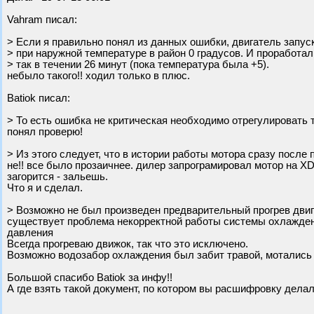
Vahram писал:
> Если я правильно понял из данных ошибки, двигатель запус
> при наружной температуре в район 0 градусов. И проработал
> так в течении 26 минут (пока температура была +5).
небыло такого!! ходил только в плюс.
Batiok писал:
> То есть ошибка не критическая необходимо отрегулировать т
понял проверю!
> Из этого следует, что в истории работы мотора сразу после
не!! все было прозаичнее. дилер запрограмировал мотор на XD3
загорится - зальешь.
Что я и сделал.
> Возможно не был произведен предварительный прогрев двиг
существует проблема некорректной работы системы охлаждени
давления
Всегда прогреваю движок, так что это исключено.
Возможно водозабор охлаждения был забит травой, мотались
Большой спасибо Batiok за инфу!!
А где взять такой документ, по котором вы расшифровку дела