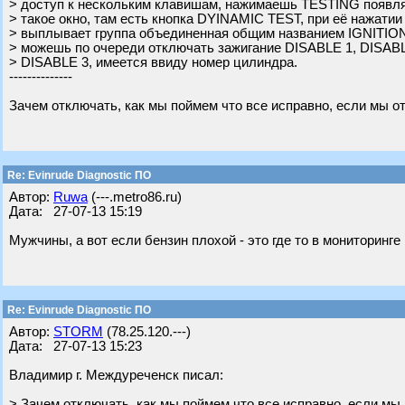
> доступ к нескольким клавишам, нажимаешь TESTING появля
> такое окно, там есть кнопка DYINAMIC TEST, при её нажатии
> выплывает группа объединенная общим названием IGNITION
> можешь по очереди отключать зажигание DISABLE 1, DISABL
> DISABLE 3, имеется ввиду номер цилиндра.
--------------
Зачем отключать, как мы поймем что все исправно, если мы 
Re: Evinrude Diagnostic ПО
Автор:
Ruwa
(---.metro86.ru)
Дата: 27-07-13 15:19
Мужчины, а вот если бензин плохой - это где то в мониторинг
Re: Evinrude Diagnostic ПО
Автор:
STORM
(78.25.120.---)
Дата: 27-07-13 15:23
Владимир г. Междуреченск писал:
> Зачем отключать, как мы поймем что все исправно, если мы