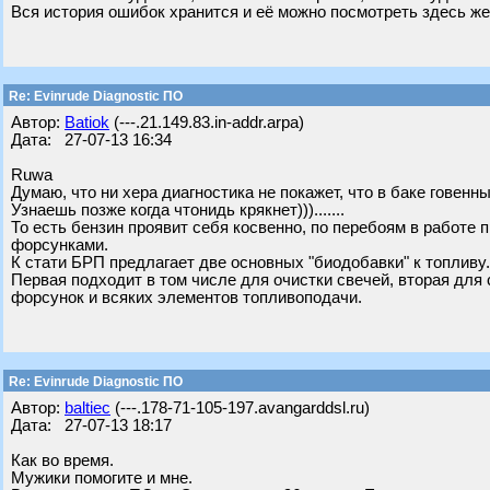
Вся история ошибок хранится и её можно посмотреть здесь же
Re: Evinrude Diagnostic ПО
Автор:
Batiok
(---.21.149.83.in-addr.arpa)
Дата: 27-07-13 16:34
Ruwa
Думаю, что ни хера диагностика не покажет, что в баке говенн
Узнаешь позже когда чтонидь крякнет))).......
То есть бензин проявит себя косвенно, по перебоям в работе 
форсунками.
К стати БРП предлагает две основных "биодобавки" к топливу. Эт
Первая подходит в том числе для очистки свечей, вторая для
форсунок и всяких элементов топливоподачи.
Re: Evinrude Diagnostic ПО
Автор:
baltiec
(---.178-71-105-197.avangarddsl.ru)
Дата: 27-07-13 18:17
Как во время.
Мужики помогите и мне.