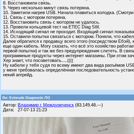
8. Восстановили связь.
9. Через несколько минут связь потеряна.
10. Заметили нагрев USB. Начала плавиться колодка. (Смотри
11. Связь с мотором потеряна.
12. Восстановить связь с мотором не удалось.
13. Провели кольцевой тест на ETEC Diag SW.
14. Исходящий сигнал не проходит. Входящий сигнал показывае
15. Оставили попытки связаться с мотором. Поняли, что кабел
Далее обратился к продавцу всего этого (посредством Ебэй), 
еще один кабель. Могу сказать, что всё это хозяйство работает
первой попытки) и так же без предупреждения слететь. В связ
программные продукты через интернет магазины. При этом за
Хер знает, что посоветовать.....((((
Ну кабели у тебя судя по всему имеют два вида разъёмов USB 
у меня требовалась определённая последовательность установ
некий апгрейд.
Re: Evinrude Diagnostic ПО
Автор:
Владимир г. Междуреченск
(83.149.48.---)
Дата: 27-07-13 21:23