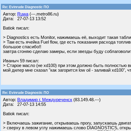
Re: Evinrude Diagnostic ПО
Автор:
Ruwa
(---.metro86.ru)
Дата: 27-07-13 13:52
Batiok писал:
> Diagnostics есть Monitor, нажимаешь её, выходит такая табли
> Там есть ячейка Fuel flow, где есть показания расхода топлив
большое спасибо!!
завтра сгоняю сделаю замеры, если звезды буду соблаговоли
Ивaныч 59 писал:
> Старое масло (не xd100) при этом должно быть полностью 
мой дилер мне сказал "как загорится low oil - заливай xd100", 
Re: Evinrude Diagnostic ПО
Автор:
Владимир г. Междуреченск
(83.149.48.---)
Дата: 27-07-13 14:55
Batiok писал:
> Включаешь зажигание, открываешь прогу, запускаешь двига
> сверху в левом углу нажимаешь слово DIAGNOSTICS, откр