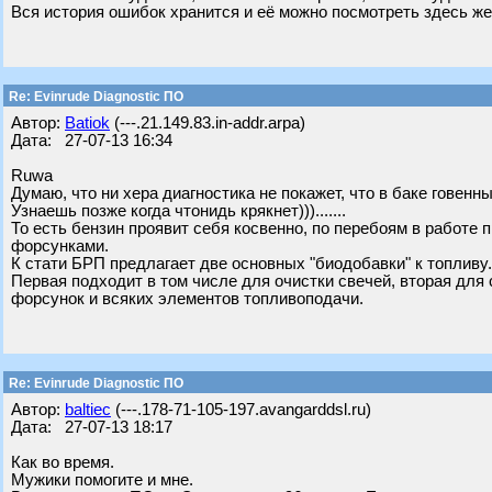
Вся история ошибок хранится и её можно посмотреть здесь же
Re: Evinrude Diagnostic ПО
Автор:
Batiok
(---.21.149.83.in-addr.arpa)
Дата: 27-07-13 16:34
Ruwa
Думаю, что ни хера диагностика не покажет, что в баке говенн
Узнаешь позже когда чтонидь крякнет))).......
То есть бензин проявит себя косвенно, по перебоям в работе 
форсунками.
К стати БРП предлагает две основных "биодобавки" к топливу. Эт
Первая подходит в том числе для очистки свечей, вторая для
форсунок и всяких элементов топливоподачи.
Re: Evinrude Diagnostic ПО
Автор:
baltiec
(---.178-71-105-197.avangarddsl.ru)
Дата: 27-07-13 18:17
Как во время.
Мужики помогите и мне.