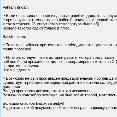
Vahram писал:
> Если я правильно понял из данных ошибки, двигатель запус
> при наружной температуре в район 0 градусов. И проработал
> так в течении 26 минут (пока температура была +5).
небыло такого!! ходил только в плюс.
Batiok писал:
> То есть ошибка не критическая необходимо отрегулировать т
понял проверю!
> Из этого следует, что в истории работы мотора сразу после
не!! все было прозаичнее. дилер запрограмировал мотор на XD3
загорится - зальешь.
Что я и сделал.
> Возможно не был произведен предварительный прогрев двиг
существует проблема некорректной работы системы охлаждени
давления
Всегда прогреваю движок, так что это исключено.
Возможно водозабор охлаждения был забит травой, мотались
Большой спасибо Batiok за инфу!!
А где взять такой документ, по котором вы расшифровку дела