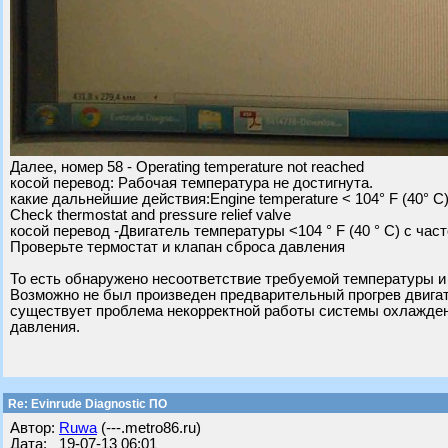
Далее, номер 58 - Operating temperature not reached
косой перевод: Рабочая температура не достигнута.
какие дальнейшие действия:Engine temperature < 104° F (40° C)
Check thermostat and pressure relief valve
косой перевод -Двигатель температуры <104 ° F (40 ° C) с час
Проверьте термостат и клапан сброса давления
То есть обнаружено несоответствие требуемой температуры и
Возможно не был произведен предварительный прогрев двигат
существует проблема некорректной работы системы охлаждени
давления.
Re: Evinrude Diagnostic ПО
Автор:
Ruwa
(---.metro86.ru)
Дата: 19-07-13 06:01