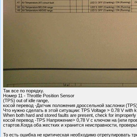
Так все по порядку.
Номер 11 - Throttle Position Sensor
(TPS) out of idle range,
косой перевод -Датчик положения дроссельной заслонки (TPS)
Что нужно сделать в этой ситуации: TPS Voltage > 0.78 V with ke
When both hard and stored faults are present, check for improperly a
косой перевод -TPS Напряжение> 0,78 V с ключом на (или про
стартов.Когда оба жестких и хранится неисправности, проверь
То есть ошибка не критическая необходимо отрегулировать тро