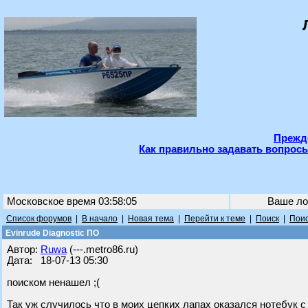
Прежде
Как правильно задавать вопросы
Московское время 03:58:05
Ваше ло
Список форумов
|
В начало
|
Новая тема
|
Перейти к теме
|
Поиск
|
Поис
Evinrude Diagnostic ПО
Автор:
Ruwa
(---.metro86.ru)
Дата: 18-07-13 05:30
поиском ненашел ;(
Так уж случилось что в моих цепких лапах оказался нотебук 