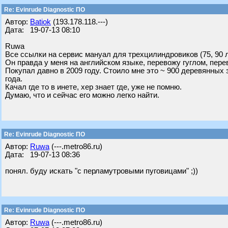
Re: Evinrude Diagnostic ПО
Автор:
Batiok
(193.178.118.---)
Дата: 19-07-13 08:10
Ruwa
Все ссылки на сервис мануал для трехцилиндровиков (75, 90 
Он правда у меня на английском языке, перевожу гуглом, пере
Покупал давно в 2009 году. Стоило мне это ~ 900 деревянных з
года.
Качал где то в инете, хер знает где, уже не помню.
Думаю, что и сейчас его можно легко найти.
Re: Evinrude Diagnostic ПО
Автор:
Ruwa
(---.metro86.ru)
Дата: 19-07-13 08:36
понял. буду искать "с перламутровыми пуговицами" ;))
Re: Evinrude Diagnostic ПО
Автор:
Ruwa
(---.metro86.ru)