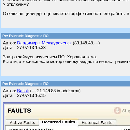
> отключим?
Отключая цилиндр- оценивается эффективность его работы в % о
Re: Evinrude Diagnostic ПО
Автор:
Владимир г. Междуреченск
(83.149.48.---)
Дата: 27-07-13 15:33
Завтра займусь изучением ПО. Хорошая тема.
Кстати, а коснись если мотор ошибку выдаст и не даст разви
Re: Evinrude Diagnostic ПО
Автор:
Batiok
(---.21.149.83.in-addr.arpa)
Дата: 27-07-13 16:15