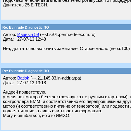
Подскажите, если двигатель без электрозапуска, то процеду
Двигатель 25 E-TECH.
Re: Evinrude Diagnostic ПО
Автор:
Ивaныч 59
(---.bsr01.perm.ertelecom.ru)
Дата: 27-07-13 12:48
Нет, достаточно включить зажигание. Старое масло (не xd100
Re: Evinrude Diagnostic ПО
Автор:
Batiok
(---.21.149.83.in-addr.arpa)
Дата: 27-07-13 13:18
Андрей приветствую,
у меня нет мотора без электрозапуска ( с ручным стартером)
контроллера ЕММ, и соответственно его перепрошивки на друг
мотор (и соответственно питание от генератора) или подвести 
подает питание, а лишь считывает информацию.
Могу и ошибаться, но это ИМХО.