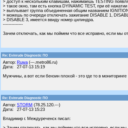
> доступ к нескольким клавишам, нажимаешь TESTING появля
> такое окно, там есть кнопка DYINAMIC TEST, при её нажатии
> выплывает группа объединенная общим названием IGNITION
> можешь по очереди отключать зажигание DISABLE 1, DISABL
> DISABLE 3, имеется ввиду номер цилиндра.
--------------
Зачем отключать, как мы поймем что все исправно, если мы 
Re: Evinrude Diagnostic ПО
Автор:
Ruwa
(---.metro86.ru)
Дата: 27-07-13 15:19
Мужчины, а вот если бензин плохой - это где то в мониторинг
Re: Evinrude Diagnostic ПО
Автор:
STORM
(78.25.120.---)
Дата: 27-07-13 15:23
Владимир г. Междуреченск писал:
> Зачем отключать, как мы поймем что все исправно, если мы