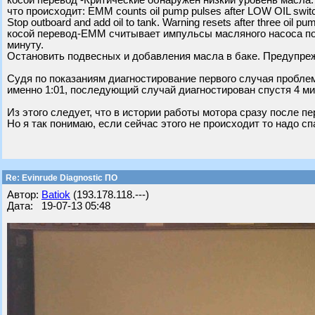
косой перевод -Критические обнаружен низкий уровень масла.
что происходит: EMM counts oil pump pulses after LOW OIL switc
Stop outboard and add oil to tank. Warning resets after three oil pu
косой перевод-EMM считывает импульсы масляного насоса пос
минуту.
Остановить подвесных и добавления масла в баке. Предупре
Судя по показаниям диагностирование первого случая проблем
именно 1:01, последующий случай диагностирован спустя 4 ми
Из этого следует, что в истории работы мотора сразу после п
Но я так понимаю, если сейчас этого не происходит то надо сп
Re: Evinrude Diagnostic ПО
Автор:
Batiok
(193.178.118.---)
Дата: 19-07-13 05:48