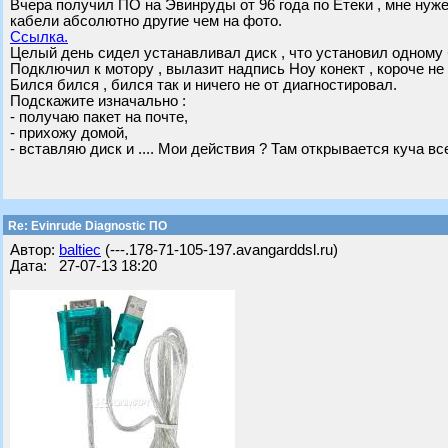
Вчера получил ПО на Эвинруды от 96 года по Етеки , мне нуже
кабели абсолютно другие чем на фото.
Ссылка.
Целый день сидел устанавливал диск , что установил одному 
Подключил к мотору , вылазит надпись Ноу конект , короче не 
Бился бился , бился так и ничего не от диагностировал.
Подскажите изначально :
- получаю пакет на почте,
- прихожу домой,
- вставляю диск и .... Мои действия ? Там открывается куча вс
Re: Evinrude Diagnostic ПО
Автор:
baltiec
(---.178-71-105-197.avangarddsl.ru)
Дата: 27-07-13 18:20