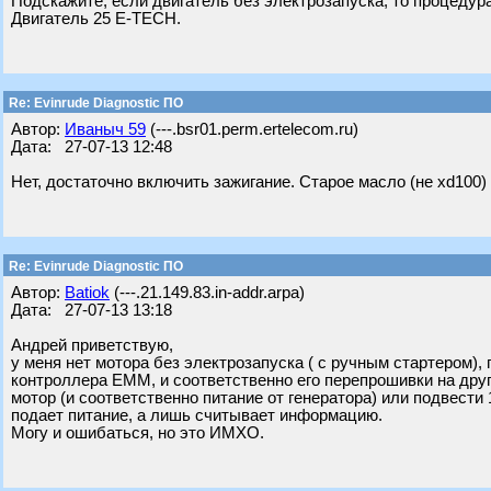
Подскажите, если двигатель без электрозапуска, то процеду
Двигатель 25 E-TECH.
Re: Evinrude Diagnostic ПО
Автор:
Ивaныч 59
(---.bsr01.perm.ertelecom.ru)
Дата: 27-07-13 12:48
Нет, достаточно включить зажигание. Старое масло (не xd100
Re: Evinrude Diagnostic ПО
Автор:
Batiok
(---.21.149.83.in-addr.arpa)
Дата: 27-07-13 13:18
Андрей приветствую,
у меня нет мотора без электрозапуска ( с ручным стартером)
контроллера ЕММ, и соответственно его перепрошивки на друг
мотор (и соответственно питание от генератора) или подвести 
подает питание, а лишь считывает информацию.
Могу и ошибаться, но это ИМХО.