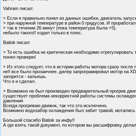
Vahram писал:
> Если я правильно понял из данных ошибки, двигатель запус
> при наружной температуре в район 0 градусов. И проработал
> так в течении 26 минут (пока температура была +5).
небыло такого!! ходил только в плюс.
Batiok писал:
> То есть ошибка не критическая необходимо отрегулировать т
понял проверю!
> Из этого следует, что в истории работы мотора сразу после
не!! все было прозаичнее. дилер запрограмировал мотор на XD3
загорится - зальешь.
Что я и сделал.
> Возможно не был произведен предварительный прогрев двиг
существует проблема некорректной работы системы охлаждени
давления
Всегда прогреваю движок, так что это исключено.
Возможно водозабор охлаждения был забит травой, мотались
Большой спасибо Batiok за инфу!!
А где взять такой документ, по котором вы расшифровку дела