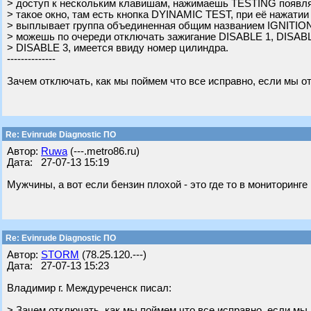
> доступ к нескольким клавишам, нажимаешь TESTING появля
> такое окно, там есть кнопка DYINAMIC TEST, при её нажатии
> выплывает группа объединенная общим названием IGNITION
> можешь по очереди отключать зажигание DISABLE 1, DISABL
> DISABLE 3, имеется ввиду номер цилиндра.
--------------
Зачем отключать, как мы поймем что все исправно, если мы 
Re: Evinrude Diagnostic ПО
Автор:
Ruwa
(---.metro86.ru)
Дата: 27-07-13 15:19
Мужчины, а вот если бензин плохой - это где то в мониторинг
Re: Evinrude Diagnostic ПО
Автор:
STORM
(78.25.120.---)
Дата: 27-07-13 15:23
Владимир г. Междуреченск писал:
> Зачем отключать, как мы поймем что все исправно, если мы