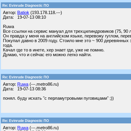
Re: Evinrude Diagnostic ПО
Автор:
Batiok
(193.178.118.---)
Дата: 19-07-13 08:10
Ruwa
Все ссылки на сервис мануал для трехцилиндровиков (75, 90 
Он правда у меня на английском языке, перевожу гуглом, пере
Покупал давно в 2009 году. Стоило мне это ~ 900 деревянных з
года.
Качал где то в инете, хер знает где, уже не помню.
Думаю, что и сейчас его можно легко найти.
Re: Evinrude Diagnostic ПО
Автор:
Ruwa
(---.metro86.ru)
Дата: 19-07-13 08:36
понял. буду искать "с перламутровыми пуговицами" ;))
Re: Evinrude Diagnostic ПО
Автор:
Ruwa
(---.metro86.ru)