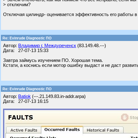
> отключим?
Отключая цилиндр- оценивается эффективность его работы в % о
Re: Evinrude Diagnostic ПО
Автор:
Владимир г. Междуреченск
(83.149.48.---)
Дата: 27-07-13 15:33
Завтра займусь изучением ПО. Хорошая тема.
Кстати, а коснись если мотор ошибку выдаст и не даст разви
Re: Evinrude Diagnostic ПО
Автор:
Batiok
(---.21.149.83.in-addr.arpa)
Дата: 27-07-13 16:15