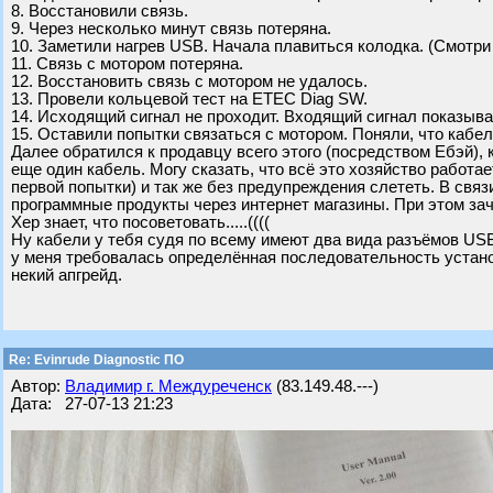
8. Восстановили связь.
9. Через несколько минут связь потеряна.
10. Заметили нагрев USB. Начала плавиться колодка. (Смотри
11. Связь с мотором потеряна.
12. Восстановить связь с мотором не удалось.
13. Провели кольцевой тест на ETEC Diag SW.
14. Исходящий сигнал не проходит. Входящий сигнал показывае
15. Оставили попытки связаться с мотором. Поняли, что кабел
Далее обратился к продавцу всего этого (посредством Ебэй), 
еще один кабель. Могу сказать, что всё это хозяйство работает
первой попытки) и так же без предупреждения слететь. В связ
программные продукты через интернет магазины. При этом за
Хер знает, что посоветовать.....((((
Ну кабели у тебя судя по всему имеют два вида разъёмов USB 
у меня требовалась определённая последовательность установ
некий апгрейд.
Re: Evinrude Diagnostic ПО
Автор:
Владимир г. Междуреченск
(83.149.48.---)
Дата: 27-07-13 21:23