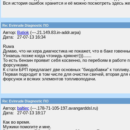
Вся история ошибок хранится и её можно посмотреть здесь же
Re: Evinrude Diagnostic ПО
Автор:
Batiok
(---.21.149.83.in-addr.arpa)
Дата: 27-07-13 16:34
Ruwa
Думаю, что ни хера диагностика не покажет, что в баке говенн
Узнаешь позже когда чтонидь крякнет))).......
То есть бензин проявит себя косвенно, по перебоям в работе 
форсунками.
К стати БРП предлагает две основных "биодобавки" к топливу. Эт
Первая подходит в том числе для очистки свечей, вторая для
форсунок и всяких элементов топливоподачи.
Re: Evinrude Diagnostic ПО
Автор:
baltiec
(---.178-71-105-197.avangarddsl.ru)
Дата: 27-07-13 18:17
Как во время.
Мужики помогите и мне.