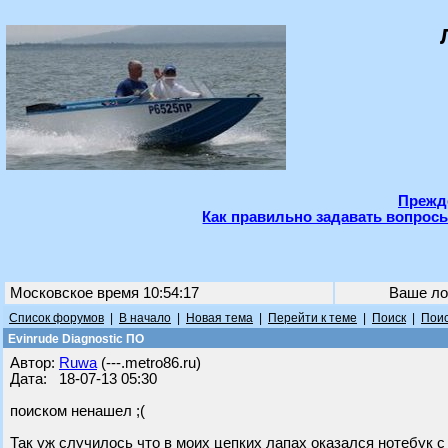
Прежде
Как правильно задавать вопросы
Московское время 10:54:17
Ваше ло
Список форумов
|
В начало
|
Новая тема
|
Перейти к теме
|
Поиск
|
Поис
Evinrude Diagnostic ПО
Автор:
Ruwa
(---.metro86.ru)
Дата: 18-07-13 05:30
поиском ненашел ;(
Так уж случилось что в моих цепких лапах оказался нотебук 