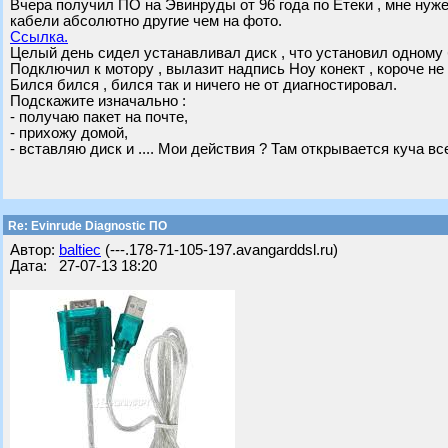
Вчера получил ПО на Эвинруды от 96 года по Етеки , мне нуже
кабели абсолютно другие чем на фото.
Ссылка.
Целый день сидел устанавливал диск , что установил одному 
Подключил к мотору , вылазит надпись Ноу конект , короче не 
Бился бился , бился так и ничего не от диагностировал.
Подскажите изначально :
- получаю пакет на почте,
- прихожу домой,
- вставляю диск и .... Мои действия ? Там открывается куча вс
Re: Evinrude Diagnostic ПО
Автор:
baltiec
(---.178-71-105-197.avangarddsl.ru)
Дата: 27-07-13 18:20