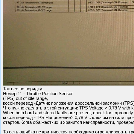
Так все по порядку.
Номер 11 - Throttle Position Sensor
(TPS) out of idle range,
косой перевод -Датчик положения дроссельной заслонки (TPS)
Что нужно сделать в этой ситуации: TPS Voltage > 0.78 V with ke
When both hard and stored faults are present, check for improperly a
косой перевод -TPS Напряжение> 0,78 V с ключом на (или про
стартов.Когда оба жестких и хранится неисправности, проверь
То есть ошибка не критическая необходимо отрегулировать тро