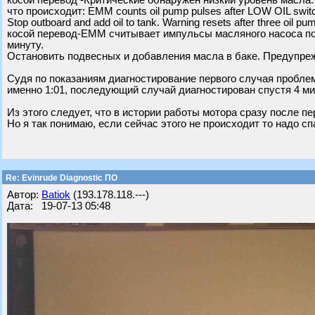
косой перевод -Критические обнаружен низкий уровень масла.
что происходит: EMM counts oil pump pulses after LOW OIL switc
Stop outboard and add oil to tank. Warning resets after three oil pu
косой перевод-EMM считывает импульсы масляного насоса пос
минуту.
Остановить подвесных и добавления масла в баке. Предупре
Судя по показаниям диагностирование первого случая проблем
именно 1:01, последующий случай диагностирован спустя 4 ми
Из этого следует, что в истории работы мотора сразу после п
Но я так понимаю, если сейчас этого не происходит то надо сп
Re: Evinrude Diagnostic ПО
Автор:
Batiok
(193.178.118.---)
Дата: 19-07-13 05:48