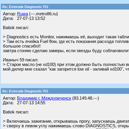
Re: Evinrude Diagnostic ПО
Автор:
Ruwa
(---.metro86.ru)
Дата: 27-07-13 13:52
Batiok писал:
> Diagnostics есть Monitor, нажимаешь её, выходит такая табли
> Там есть ячейка Fuel flow, где есть показания расхода топлив
большое спасибо!!
завтра сгоняю сделаю замеры, если звезды буду соблаговоли
Ивaныч 59 писал:
> Старое масло (не xd100) при этом должно быть полностью 
мой дилер мне сказал "как загорится low oil - заливай xd100", 
Re: Evinrude Diagnostic ПО
Автор:
Владимир г. Междуреченск
(83.149.48.---)
Дата: 27-07-13 14:55
Batiok писал:
> Включаешь зажигание, открываешь прогу, запускаешь двига
> сверху в левом углу нажимаешь слово DIAGNOSTICS, откр