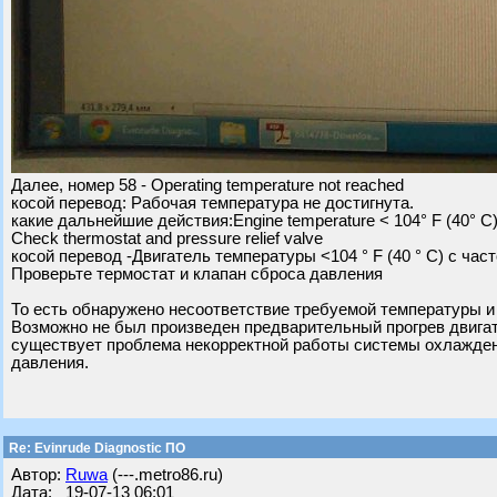
Далее, номер 58 - Operating temperature not reached
косой перевод: Рабочая температура не достигнута.
какие дальнейшие действия:Engine temperature < 104° F (40° C)
Check thermostat and pressure relief valve
косой перевод -Двигатель температуры <104 ° F (40 ° C) с час
Проверьте термостат и клапан сброса давления
То есть обнаружено несоответствие требуемой температуры и
Возможно не был произведен предварительный прогрев двигат
существует проблема некорректной работы системы охлаждени
давления.
Re: Evinrude Diagnostic ПО
Автор:
Ruwa
(---.metro86.ru)
Дата: 19-07-13 06:01