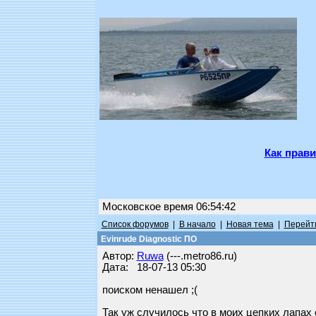
Как прави
Московское время 06:54:42
Список форумов
|
В начало
|
Новая тема
|
Перейти
Evinrude Diagnostic ПО
Автор:
Ruwa
(---.metro86.ru)
Дата: 18-07-13 05:30
поиском ненашел ;(
Так уж случилось что в моих цепких лапах