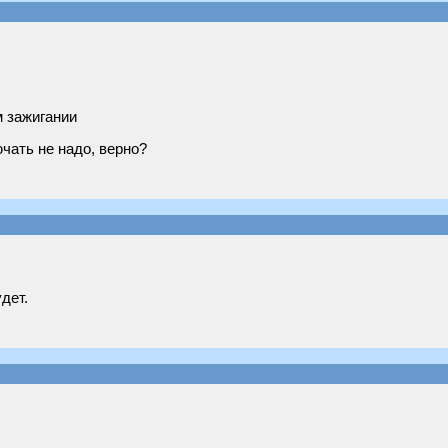
м зажигании
чать не надо, верно?
дет.