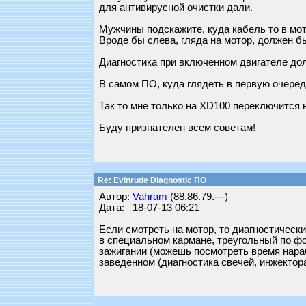
для антивирусной очистки дали.
Мужчины подскажите, куда кабель то в мо
Вроде бы слева, гляда на мотор, должен б
Диагностика при включенном двигателе до
В самом ПО, куда глядеть в первую очередь
Так то мне только на XD100 переключится 
Буду признателен всем советам!
Re: Evinrude Diagnostic ПО
Автор:
Vahram
(88.86.79.---)
Дата: 18-07-13 06:21
Если смотреть на мотор, то диагностическ
в специальном кармане, треугольный по фо
зажигании (можешь посмотреть время нараб
заведенном (диагностика свечей, инжектора, 