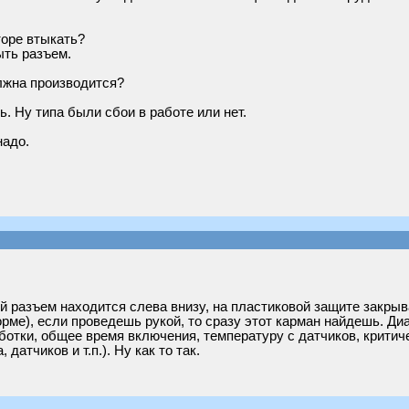
торе втыкать?
ыть разъем.
лжна производится?
. Ну типа были сбои в работе или нет.
надо.
ий разъем находится слева внизу, на пластиковой защите закр
рме), если проведешь рукой, то сразу этот карман найдешь. Ди
отки, общее время включения, температуру с датчиков, критиче
датчиков и т.п.). Ну как то так.