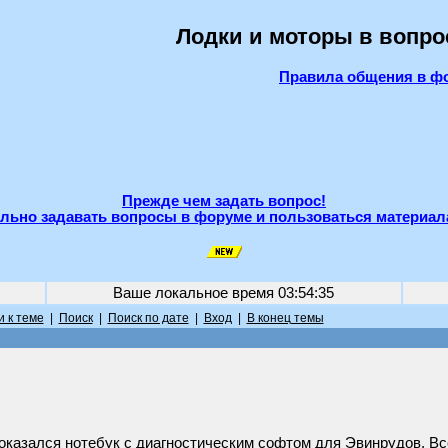
Лодки и моторы в вопро
Правила общения в ф
Прежде чем задать вопрос!
льно задавать вопросы в форуме и пользоваться материал
Ваше локальное время
03:54:35
 к теме
|
Поиск
|
Поиск по дате
|
Вход
|
В конец темы
 оказался нотебук с диагностическим софтом для Эвинрудов. Вс