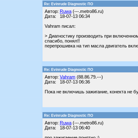
Re: Evinrude Diagnostic ПО
Автор:
Ruwa
(---.metro86.ru)
Дата: 18-07-13 06:34
Vahram писал:
> Диагностику производить при включенно
спасибо, понял!!
перепрошивка на тип масла двигатель вклю
Re: Evinrude Diagnostic ПО
Автор:
Vahram
(88.86.79.---)
Дата: 18-07-13 06:36
Пока не включишь зажигание, конекта не бу
Re: Evinrude Diagnostic ПО
Автор:
Ruwa
(---.metro86.ru)
Дата: 18-07-13 06:40
про зажигаение понятно ;)