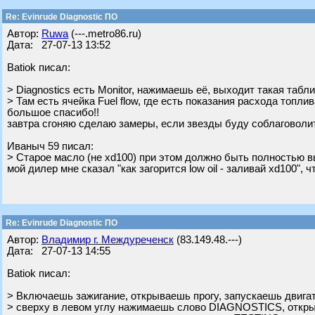
Re: Evinrude Diagnostic ПО
Автор:
Ruwa
(---.metro86.ru)
Дата: 27-07-13 13:52
Batiok писал:
> Diagnostics есть Monitor, нажимаешь её, выходит такая табли
> Там есть ячейка Fuel flow, где есть показания расхода топлив
большое спасибо!!
завтра сгоняю сделаю замеры, если звезды буду соблаговоли
Ивaныч 59 писал:
> Старое масло (не xd100) при этом должно быть полностью 
мой дилер мне сказал "как загорится low oil - заливай xd100", 
Re: Evinrude Diagnostic ПО
Автор:
Владимир г. Междуреченск
(83.149.48.---)
Дата: 27-07-13 14:55
Batiok писал:
> Включаешь зажигание, открываешь прогу, запускаешь двига
> сверху в левом углу нажимаешь слово DIAGNOSTICS, откр