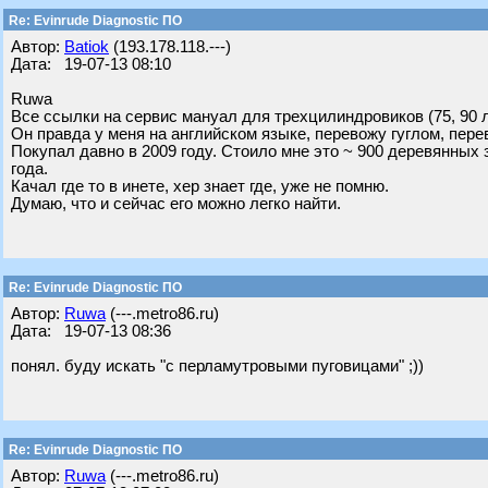
Re: Evinrude Diagnostic ПО
Автор:
Batiok
(193.178.118.---)
Дата: 19-07-13 08:10
Ruwa
Все ссылки на сервис мануал для трехцилиндровиков (75, 90 
Он правда у меня на английском языке, перевожу гуглом, пере
Покупал давно в 2009 году. Стоило мне это ~ 900 деревянных з
года.
Качал где то в инете, хер знает где, уже не помню.
Думаю, что и сейчас его можно легко найти.
Re: Evinrude Diagnostic ПО
Автор:
Ruwa
(---.metro86.ru)
Дата: 19-07-13 08:36
понял. буду искать "с перламутровыми пуговицами" ;))
Re: Evinrude Diagnostic ПО
Автор:
Ruwa
(---.metro86.ru)