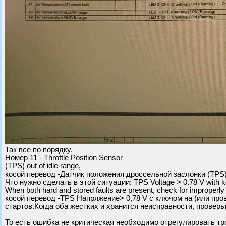
Так все по порядку.
Номер 11 - Throttle Position Sensor
(TPS) out of idle range,
косой перевод -Датчик положения дроссельной заслонки (TPS)
Что нужно сделать в этой ситуации: TPS Voltage > 0.78 V with ke
When both hard and stored faults are present, check for improperly a
косой перевод -TPS Напряжение> 0,78 V с ключом на (или про
стартов.Когда оба жестких и хранится неисправности, проверь
То есть ошибка не критическая необходимо отрегулировать тро