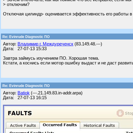
> отключим?
Отключая цилиндр- оценивается эффективность его работы в % о
Re: Evinrude Diagnostic ПО
Автор:
Владимир г. Междуреченск
(83.149.48.---)
Дата: 27-07-13 15:33
Завтра займусь изучением ПО. Хорошая тема.
Кстати, а коснись если мотор ошибку выдаст и не даст разви
Re: Evinrude Diagnostic ПО
Автор:
Batiok
(---.21.149.83.in-addr.arpa)
Дата: 27-07-13 16:15