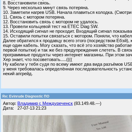
8. Восстановили связь.
9. Через несколько минут связь потеряна.
10. Заметили нагрев USB. Начала плавиться колодка. (Смотри
11. Связь с мотором потеряна.
12. Восстановить связь с мотором не удалось.
13. Провели кольцевой тест на ETEC Diag SW.
14. Исходящий сигнал не проходит. Входящий сигнал показывае
15. Оставили попытки связаться с мотором. Поняли, что кабел
Далее обратился к продавцу всего этого (посредством Ебэй), 
еще один кабель. Могу сказать, что всё это хозяйство работает
первой попытки) и так же без предупреждения слететь. В связ
программные продукты через интернет магазины. При этом за
Хер знает, что посоветовать.....((((
Ну кабели у тебя судя по всему имеют два вида разъёмов USB 
у меня требовалась определённая последовательность установ
некий апгрейд.
Re: Evinrude Diagnostic ПО
Автор:
Владимир г. Междуреченск
(83.149.48.---)
Дата: 27-07-13 21:23