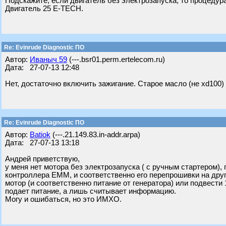
Подскажите, если двигатель без электрозапуска, то процеду
Двигатель 25 E-TECH.
Re: Evinrude Diagnostic ПО
Автор:
Ивaныч 59
(---.bsr01.perm.ertelecom.ru)
Дата: 27-07-13 12:48
Нет, достаточно включить зажигание. Старое масло (не xd100
Re: Evinrude Diagnostic ПО
Автор:
Batiok
(---.21.149.83.in-addr.arpa)
Дата: 27-07-13 13:18
Андрей приветствую,
у меня нет мотора без электрозапуска ( с ручным стартером)
контроллера ЕММ, и соответственно его перепрошивки на друг
мотор (и соответственно питание от генератора) или подвести 
подает питание, а лишь считывает информацию.
Могу и ошибаться, но это ИМХО.