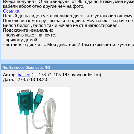
Вчера получил ПО на Эвинруды от 96 года по Етеки , мне нуже
кабели абсолютно другие чем на фото.
Ссылка.
Целый день сидел устанавливал диск , что установил одному 
Подключил к мотору , вылазит надпись Ноу конект , короче не 
Бился бился , бился так и ничего не от диагностировал.
Подскажите изначально :
- получаю пакет на почте,
- прихожу домой,
- вставляю диск и .... Мои действия ? Там открывается куча вс
Re: Evinrude Diagnostic ПО
Автор:
baltiec
(---.178-71-105-197.avangarddsl.ru)
Дата: 27-07-13 18:20