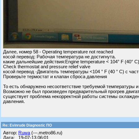
Далее, номер 58 - Operating temperature not reached
косой перевод: Рабочая температура не достигнута.
какие дальнейшие действия:Engine temperature < 104° F (40° C)
Check thermostat and pressure relief valve
косой перевод -Двигатель температуры <104 ° F (40 ° C) с час
Проверьте термостат и клапан сброса давления
То есть обнаружено несоответствие требуемой температуры и
Возможно не был произведен предварительный прогрев двигат
существует проблема некорректной работы системы охлаждени
давления.
Re: Evinrude Diagnostic ПО
Автор:
Ruwa
(---.metro86.ru)
Дата: 19-07-13 06:01