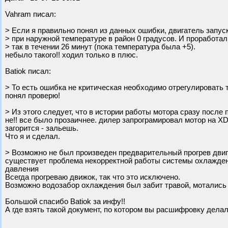
Vahram писал:
> Если я правильно понял из данных ошибки, двигатель запус
> при наружной температуре в район 0 градусов. И проработал
> так в течении 26 минут (пока температура была +5).
небыло такого!! ходил только в плюс.
Batiok писал:
> То есть ошибка не критическая необходимо отрегулировать т
понял проверю!
> Из этого следует, что в истории работы мотора сразу после
не!! все было прозаичнее. дилер запрограмировал мотор на XD3
загорится - зальешь.
Что я и сделал.
> Возможно не был произведен предварительный прогрев двиг
существует проблема некорректной работы системы охлаждени
давления
Всегда прогреваю движок, так что это исключено.
Возможно водозабор охлаждения был забит травой, мотались
Большой спасибо Batiok за инфу!!
А где взять такой документ, по котором вы расшифровку дела