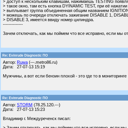
> доступ к нескольким клавишам, нажимаешь TESTING появля
> такое окно, там есть кнопка DYINAMIC TEST, при её нажатии
> выплывает группа объединенная общим названием IGNITION
> можешь по очереди отключать зажигание DISABLE 1, DISABL
> DISABLE 3, имеется ввиду номер цилиндра.
--------------
Зачем отключать, как мы поймем что все исправно, если мы 
Re: Evinrude Diagnostic ПО
Автор:
Ruwa
(---.metro86.ru)
Дата: 27-07-13 15:19
Мужчины, а вот если бензин плохой - это где то в мониторинг
Re: Evinrude Diagnostic ПО
Автор:
STORM
(78.25.120.---)
Дата: 27-07-13 15:23
Владимир г. Междуреченск писал:
> Зачем отключать, как мы поймем что все исправно, если мы