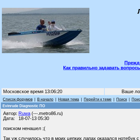
Прежде
Как правильно задавать вопросы
Московское время 13:06:20
Ваше ло
Список форумов
|
В начало
|
Новая тема
|
Перейти к теме
|
Поиск
|
Поис
Evinrude Diagnostic ПО
Автор:
Ruwa
(---.metro86.ru)
Дата: 18-07-13 05:30
поиском ненашел ;(
Так уж случилось что в моих цепких лапах оказался нотебук 