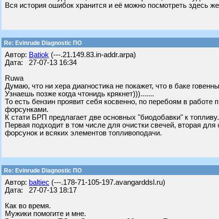
Вся история ошибок хранится и её можно посмотреть здесь же
Re: Evinrude Diagnostic ПО
Автор:
Batiok
(---.21.149.83.in-addr.arpa)
Дата: 27-07-13 16:34
Ruwa
Думаю, что ни хера диагностика не покажет, что в баке говенн
Узнаешь позже когда чтонидь крякнет))).......
То есть бензин проявит себя косвенно, по перебоям в работе 
форсунками.
К стати БРП предлагает две основных "биодобавки" к топливу. Эт
Первая подходит в том числе для очистки свечей, вторая для
форсунок и всяких элементов топливоподачи.
Re: Evinrude Diagnostic ПО
Автор:
baltiec
(---.178-71-105-197.avangarddsl.ru)
Дата: 27-07-13 18:17
Как во время.
Мужики помогите и мне.