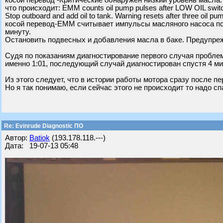
косой перевод -Критические обнаружен низкий уровень масла.
что происходит: EMM counts oil pump pulses after LOW OIL switc
Stop outboard and add oil to tank. Warning resets after three oil pu
косой перевод-EMM считывает импульсы масляного насоса пос
минуту.
Остановить подвесных и добавления масла в баке. Предупре
Судя по показаниям диагностирование первого случая проблем
именно 1:01, последующий случай диагностирован спустя 4 ми
Из этого следует, что в истории работы мотора сразу после п
Но я так понимаю, если сейчас этого не происходит то надо сп
Re: Evinrude Diagnostic ПО
Автор:
Batiok
(193.178.118.---)
Дата: 19-07-13 05:48