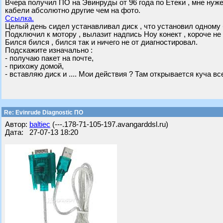
Вчера получил ПО на Эвинруды от 96 года по Етеки , мне нуже
кабели абсолютно другие чем на фото.
Ссылка.
Целый день сидел устанавливал диск , что установил одному 
Подключил к мотору , вылазит надпись Ноу конект , короче не 
Бился бился , бился так и ничего не от диагностировал.
Подскажите изначально :
- получаю пакет на почте,
- прихожу домой,
- вставляю диск и .... Мои действия ? Там открывается куча вс
Re: Evinrude Diagnostic ПО
Автор:
baltiec
(---.178-71-105-197.avangarddsl.ru)
Дата: 27-07-13 18:20