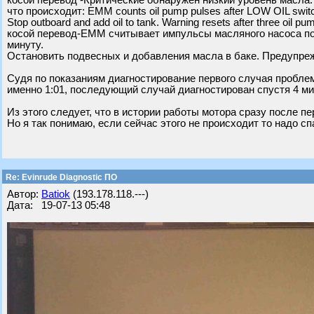
косой перевод -Критические обнаружен низкий уровень масла.
что происходит: EMM counts oil pump pulses after LOW OIL switc
Stop outboard and add oil to tank. Warning resets after three oil pu
косой перевод-EMM считывает импульсы масляного насоса пос
минуту.
Остановить подвесных и добавления масла в баке. Предупре
Судя по показаниям диагностирование первого случая проблем
именно 1:01, последующий случай диагностирован спустя 4 ми
Из этого следует, что в истории работы мотора сразу после п
Но я так понимаю, если сейчас этого не происходит то надо сп
Re: Evinrude Diagnostic ПО
Автор:
Batiok
(193.178.118.---)
Дата: 19-07-13 05:48