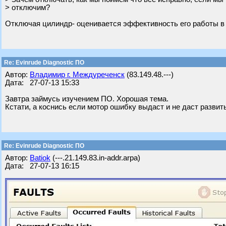
> отключим?
Отключая цилиндр- оценивается эффективность его работы в % о
Re: Evinrude Diagnostic ПО
Автор:
Владимир г. Междуреченск
(83.149.48.---)
Дата: 27-07-13 15:33
Завтра займусь изучением ПО. Хорошая тема.
Кстати, а коснись если мотор ошибку выдаст и не даст разви
Re: Evinrude Diagnostic ПО
Автор:
Batiok
(---.21.149.83.in-addr.arpa)
Дата: 27-07-13 16:15