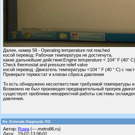
Далее, номер 58 - Operating temperature not reached
косой перевод: Рабочая температура не достигнута.
какие дальнейшие действия:Engine temperature < 104° F (40° C)
Check thermostat and pressure relief valve
косой перевод -Двигатель температуры <104 ° F (40 ° C) с час
Проверьте термостат и клапан сброса давления
То есть обнаружено несоответствие требуемой температуры и
Возможно не был произведен предварительный прогрев двигат
существует проблема некорректной работы системы охлаждени
давления.
Re: Evinrude Diagnostic ПО
Автор:
Ruwa
(---.metro86.ru)
Дата: 19-07-13 06:01