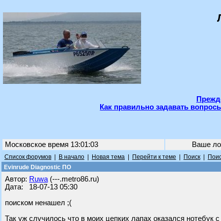
Прежде
Как правильно задавать вопросы
Московское время 13:01:03
Ваше ло
Список форумов
|
В начало
|
Новая тема
|
Перейти к теме
|
Поиск
|
Поис
Evinrude Diagnostic ПО
Автор:
Ruwa
(---.metro86.ru)
Дата: 18-07-13 05:30
поиском ненашел ;(
Так уж случилось что в моих цепких лапах оказался нотебук 