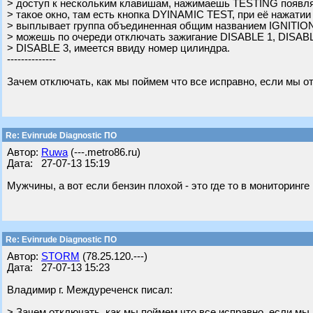
> доступ к нескольким клавишам, нажимаешь TESTING появля
> такое окно, там есть кнопка DYINAMIC TEST, при её нажатии
> выплывает группа объединенная общим названием IGNITION
> можешь по очереди отключать зажигание DISABLE 1, DISABL
> DISABLE 3, имеется ввиду номер цилиндра.
--------------
Зачем отключать, как мы поймем что все исправно, если мы 
Re: Evinrude Diagnostic ПО
Автор:
Ruwa
(---.metro86.ru)
Дата: 27-07-13 15:19
Мужчины, а вот если бензин плохой - это где то в мониторинг
Re: Evinrude Diagnostic ПО
Автор:
STORM
(78.25.120.---)
Дата: 27-07-13 15:23
Владимир г. Междуреченск писал:
> Зачем отключать, как мы поймем что все исправно, если мы