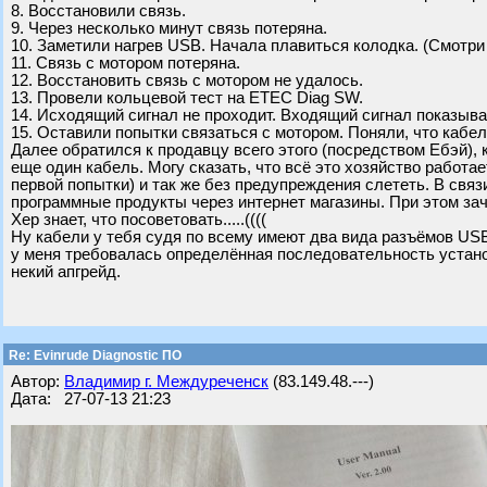
8. Восстановили связь.
9. Через несколько минут связь потеряна.
10. Заметили нагрев USB. Начала плавиться колодка. (Смотри
11. Связь с мотором потеряна.
12. Восстановить связь с мотором не удалось.
13. Провели кольцевой тест на ETEC Diag SW.
14. Исходящий сигнал не проходит. Входящий сигнал показывае
15. Оставили попытки связаться с мотором. Поняли, что кабел
Далее обратился к продавцу всего этого (посредством Ебэй), 
еще один кабель. Могу сказать, что всё это хозяйство работает
первой попытки) и так же без предупреждения слететь. В связ
программные продукты через интернет магазины. При этом за
Хер знает, что посоветовать.....((((
Ну кабели у тебя судя по всему имеют два вида разъёмов USB 
у меня требовалась определённая последовательность установ
некий апгрейд.
Re: Evinrude Diagnostic ПО
Автор:
Владимир г. Междуреченск
(83.149.48.---)
Дата: 27-07-13 21:23