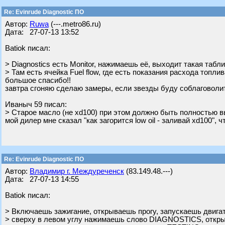
Re: Evinrude Diagnostic ПО
Автор:
Ruwa
(---.metro86.ru)
Дата: 27-07-13 13:52
Batiok писал:
> Diagnostics есть Monitor, нажимаешь её, выходит такая табли
> Там есть ячейка Fuel flow, где есть показания расхода топлив
большое спасибо!!
завтра сгоняю сделаю замеры, если звезды буду соблаговоли
Ивaныч 59 писал:
> Старое масло (не xd100) при этом должно быть полностью 
мой дилер мне сказал "как загорится low oil - заливай xd100", 
Re: Evinrude Diagnostic ПО
Автор:
Владимир г. Междуреченск
(83.149.48.---)
Дата: 27-07-13 14:55
Batiok писал:
> Включаешь зажигание, открываешь прогу, запускаешь двига
> сверху в левом углу нажимаешь слово DIAGNOSTICS, откр