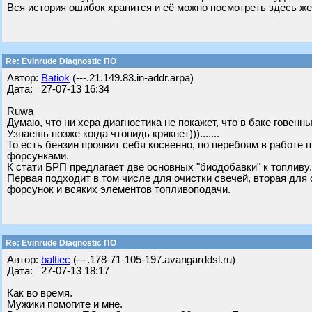
Вся история ошибок хранится и её можно посмотреть здесь же
Re: Evinrude Diagnostic ПО
Автор:
Batiok
(---.21.149.83.in-addr.arpa)
Дата: 27-07-13 16:34
Ruwa
Думаю, что ни хера диагностика не покажет, что в баке говенн
Узнаешь позже когда чтонидь крякнет))).......
То есть бензин проявит себя косвенно, по перебоям в работе 
форсунками.
К стати БРП предлагает две основных "биодобавки" к топливу. Эт
Первая подходит в том числе для очистки свечей, вторая для
форсунок и всяких элементов топливоподачи.
Re: Evinrude Diagnostic ПО
Автор:
baltiec
(---.178-71-105-197.avangarddsl.ru)
Дата: 27-07-13 18:17
Как во время.
Мужики помогите и мне.