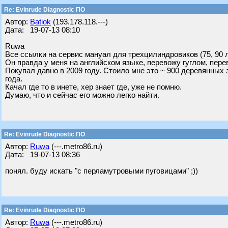
Re: Evinrude Diagnostic ПО
Автор:
Batiok
(193.178.118.---)
Дата: 19-07-13 08:10
Ruwa
Все ссылки на сервис мануал для трехцилиндровиков (75, 90 
Он правда у меня на английском языке, перевожу гуглом, пере
Покупал давно в 2009 году. Стоило мне это ~ 900 деревянных з
года.
Качал где то в инете, хер знает где, уже не помню.
Думаю, что и сейчас его можно легко найти.
Re: Evinrude Diagnostic ПО
Автор:
Ruwa
(---.metro86.ru)
Дата: 19-07-13 08:36
понял. буду искать "с перламутровыми пуговицами" ;))
Re: Evinrude Diagnostic ПО
Автор:
Ruwa
(---.metro86.ru)