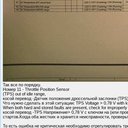
Так все по порядку.
Номер 11 - Throttle Position Sensor
(TPS) out of idle range,
косой перевод -Датчик положения дроссельной заслонки (TPS)
Что нужно сделать в этой ситуации: TPS Voltage > 0.78 V with ke
When both hard and stored faults are present, check for improperly a
косой перевод -TPS Напряжение> 0,78 V с ключом на (или про
стартов.Когда оба жестких и хранится неисправности, проверь
То есть ошибка не критическая необходимо отрегулировать тро