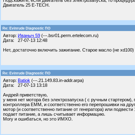
Подскажите, если двигатель без электрозапуска, то процеду
Двигатель 25 E-TECH.
Re: Evinrude Diagnostic ПО
Автор:
Ивaныч 59
(---.bsr01.perm.ertelecom.ru)
Дата: 27-07-13 12:48
Нет, достаточно включить зажигание. Старое масло (не xd100
Re: Evinrude Diagnostic ПО
Автор:
Batiok
(---.21.149.83.in-addr.arpa)
Дата: 27-07-13 13:18
Андрей приветствую,
у меня нет мотора без электрозапуска ( с ручным стартером)
контроллера ЕММ, и соответственно его перепрошивки на друг
мотор (и соответственно питание от генератора) или подвести 
подает питание, а лишь считывает информацию.
Могу и ошибаться, но это ИМХО.