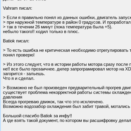
Vahram писал:
> Если я правильно понял из данных ошибки, двигатель запус
> при наружной температуре в район 0 градусов. И проработал
> так в течении 26 минут (пока температура была +5).
небыло такого!! ходил только в плюс.
Batiok писал:
> То есть ошибка не критическая необходимо отрегулировать т
понял проверю!
> Из этого следует, что в истории работы мотора сразу после
не!! все было прозаичнее. дилер запрограмировал мотор на XD3
загорится - зальешь.
Что я и сделал.
> Возможно не был произведен предварительный прогрев двиг
существует проблема некорректной работы системы охлаждени
давления
Всегда прогреваю движок, так что это исключено.
Возможно водозабор охлаждения был забит травой, мотались
Большой спасибо Batiok за инфу!!
А где взять такой документ, по котором вы расшифровку дела