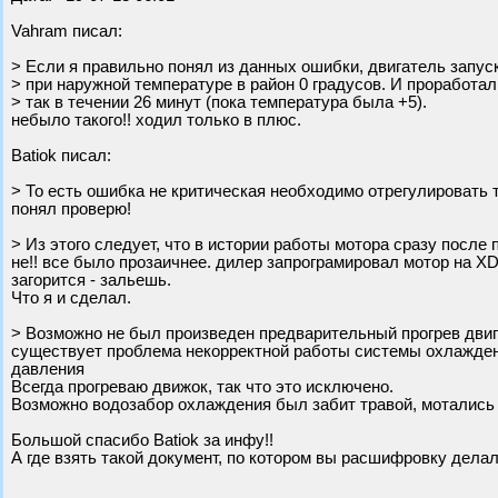
Vahram писал:
> Если я правильно понял из данных ошибки, двигатель запус
> при наружной температуре в район 0 градусов. И проработал
> так в течении 26 минут (пока температура была +5).
небыло такого!! ходил только в плюс.
Batiok писал:
> То есть ошибка не критическая необходимо отрегулировать т
понял проверю!
> Из этого следует, что в истории работы мотора сразу после
не!! все было прозаичнее. дилер запрограмировал мотор на XD3
загорится - зальешь.
Что я и сделал.
> Возможно не был произведен предварительный прогрев двиг
существует проблема некорректной работы системы охлаждени
давления
Всегда прогреваю движок, так что это исключено.
Возможно водозабор охлаждения был забит травой, мотались
Большой спасибо Batiok за инфу!!
А где взять такой документ, по котором вы расшифровку дела