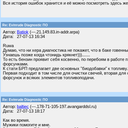
Вся история ошибок хранится и её можно посмотреть здесь же
Re: Evinrude Diagnostic ПО
Автор:
Batiok
(---.21.149.83.in-addr.arpa)
Дата: 27-07-13 16:34
Ruwa
Думаю, что ни хера диагностика не покажет, что в баке говенн
Узнаешь позже когда чтонидь крякнет))).......
То есть бензин проявит себя косвенно, по перебоям в работе 
форсунками.
К стати БРП предлагает две основных "биодобавки" к топливу. Эт
Первая подходит в том числе для очистки свечей, вторая для
форсунок и всяких элементов топливоподачи.
Re: Evinrude Diagnostic ПО
Автор:
baltiec
(---.178-71-105-197.avangarddsl.ru)
Дата: 27-07-13 18:17
Как во время.
Мужики помогите и мне.