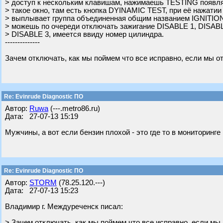
> доступ к нескольким клавишам, нажимаешь TESTING появля
> такое окно, там есть кнопка DYINAMIC TEST, при её нажатии
> выплывает группа объединенная общим названием IGNITION
> можешь по очереди отключать зажигание DISABLE 1, DISABL
> DISABLE 3, имеется ввиду номер цилиндра.
--------------
Зачем отключать, как мы поймем что все исправно, если мы 
Re: Evinrude Diagnostic ПО
Автор:
Ruwa
(---.metro86.ru)
Дата: 27-07-13 15:19
Мужчины, а вот если бензин плохой - это где то в мониторинг
Re: Evinrude Diagnostic ПО
Автор:
STORM
(78.25.120.---)
Дата: 27-07-13 15:23
Владимир г. Междуреченск писал:
> Зачем отключать, как мы поймем что все исправно, если мы