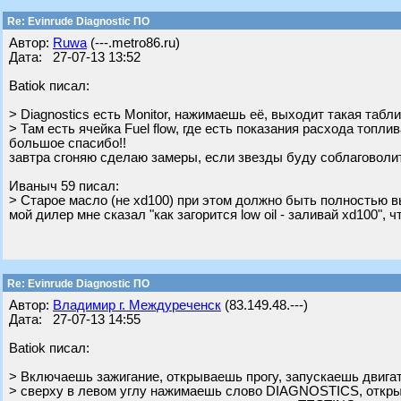
Re: Evinrude Diagnostic ПО
Автор:
Ruwa
(---.metro86.ru)
Дата: 27-07-13 13:52
Batiok писал:
> Diagnostics есть Monitor, нажимаешь её, выходит такая табли
> Там есть ячейка Fuel flow, где есть показания расхода топлив
большое спасибо!!
завтра сгоняю сделаю замеры, если звезды буду соблаговоли
Ивaныч 59 писал:
> Старое масло (не xd100) при этом должно быть полностью 
мой дилер мне сказал "как загорится low oil - заливай xd100", 
Re: Evinrude Diagnostic ПО
Автор:
Владимир г. Междуреченск
(83.149.48.---)
Дата: 27-07-13 14:55
Batiok писал:
> Включаешь зажигание, открываешь прогу, запускаешь двига
> сверху в левом углу нажимаешь слово DIAGNOSTICS, откр