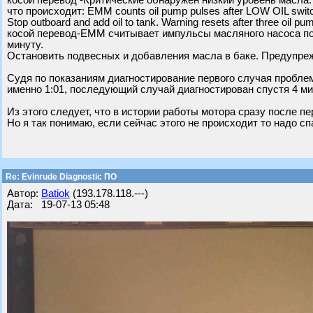
косой перевод -Критические обнаружен низкий уровень масла.
что происходит: EMM counts oil pump pulses after LOW OIL switc
Stop outboard and add oil to tank. Warning resets after three oil pu
косой перевод-EMM считывает импульсы масляного насоса пос
минуту.
Остановить подвесных и добавления масла в баке. Предупре
Судя по показаниям диагностирование первого случая проблем
именно 1:01, последующий случай диагностирован спустя 4 ми
Из этого следует, что в истории работы мотора сразу после п
Но я так понимаю, если сейчас этого не происходит то надо сп
Re: Evinrude Diagnostic ПО
Автор:
Batiok
(193.178.118.---)
Дата: 19-07-13 05:48