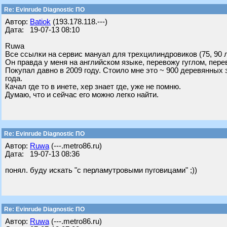
Re: Evinrude Diagnostic ПО
Автор:
Batiok
(193.178.118.---)
Дата: 19-07-13 08:10
Ruwa
Все ссылки на сервис мануал для трехцилиндровиков (75, 90 
Он правда у меня на английском языке, перевожу гуглом, пере
Покупал давно в 2009 году. Стоило мне это ~ 900 деревянных з
года.
Качал где то в инете, хер знает где, уже не помню.
Думаю, что и сейчас его можно легко найти.
Re: Evinrude Diagnostic ПО
Автор:
Ruwa
(---.metro86.ru)
Дата: 19-07-13 08:36
понял. буду искать "с перламутровыми пуговицами" ;))
Re: Evinrude Diagnostic ПО
Автор:
Ruwa
(---.metro86.ru)