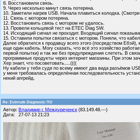
8. Восстановили связь.
9. Через несколько минут связь потеряна.
10. Заметили нагрев USB. Начала плавиться колодка. (Смотри
11. Связь с мотором потеряна.
12. Восстановить связь с мотором не удалось.
13. Провели кольцевой тест на ETEC Diag SW.
14. Исходящий сигнал не проходит. Входящий сигнал показывае
15. Оставили попытки связаться с мотором. Поняли, что кабел
Далее обратился к продавцу всего этого (посредством Ебэй), 
еще один кабель. Могу сказать, что всё это хозяйство работает
первой попытки) и так же без предупреждения слететь. В связ
программные продукты через интернет магазины. При этом за
Хер знает, что посоветовать.....((((
Ну кабели у тебя судя по всему имеют два вида разъёмов USB 
у меня требовалась определённая последовательность установ
некий апгрейд.
Re: Evinrude Diagnostic ПО
Автор:
Владимир г. Междуреченск
(83.149.48.---)
Дата: 27-07-13 21:23