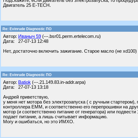
Подскажите, если двигатель без электрозапуска, то процеду
Двигатель 25 E-TECH.
Re: Evinrude Diagnostic ПО
Автор:
Ивaныч 59
(---.bsr01.perm.ertelecom.ru)
Дата: 27-07-13 12:48
Нет, достаточно включить зажигание. Старое масло (не xd100
Re: Evinrude Diagnostic ПО
Автор:
Batiok
(---.21.149.83.in-addr.arpa)
Дата: 27-07-13 13:18
Андрей приветствую,
у меня нет мотора без электрозапуска ( с ручным стартером)
контроллера ЕММ, и соответственно его перепрошивки на друг
мотор (и соответственно питание от генератора) или подвести 
подает питание, а лишь считывает информацию.
Могу и ошибаться, но это ИМХО.