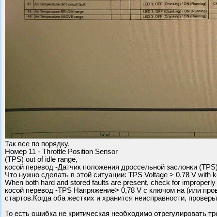
Так все по порядку.
Номер 11 - Throttle Position Sensor
(TPS) out of idle range,
косой перевод -Датчик положения дроссельной заслонки (TPS)
Что нужно сделать в этой ситуации: TPS Voltage > 0.78 V with ke
When both hard and stored faults are present, check for improperly a
косой перевод -TPS Напряжение> 0,78 V с ключом на (или про
стартов.Когда оба жестких и хранится неисправности, проверь
То есть ошибка не критическая необходимо отрегулировать тро