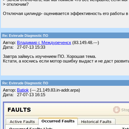
> отключим?
Отключая цилиндр- оценивается эффективность его работы в % о
Re: Evinrude Diagnostic ПО
Автор:
Владимир г. Междуреченск
(83.149.48.---)
Дата: 27-07-13 15:33
Завтра займусь изучением ПО. Хорошая тема.
Кстати, а коснись если мотор ошибку выдаст и не даст разви
Re: Evinrude Diagnostic ПО
Автор:
Batiok
(---.21.149.83.in-addr.arpa)
Дата: 27-07-13 16:15