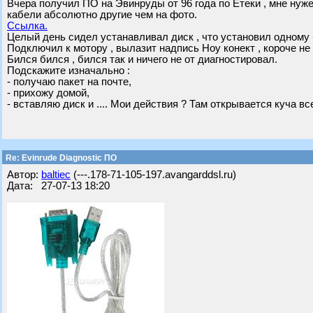
Вчера получил ПО на Эвинруды от 96 года по Етеки , мне нуже
кабели абсолютно другие чем на фото.
Ссылка.
Целый день сидел устанавливал диск , что установил одному 
Подключил к мотору , вылазит надпись Ноу конект , короче не 
Бился бился , бился так и ничего не от диагностировал.
Подскажите изначально :
- получаю пакет на почте,
- прихожу домой,
- вставляю диск и .... Мои действия ? Там открывается куча вс
Re: Evinrude Diagnostic ПО
Автор:
baltiec
(---.178-71-105-197.avangarddsl.ru)
Дата: 27-07-13 18:20