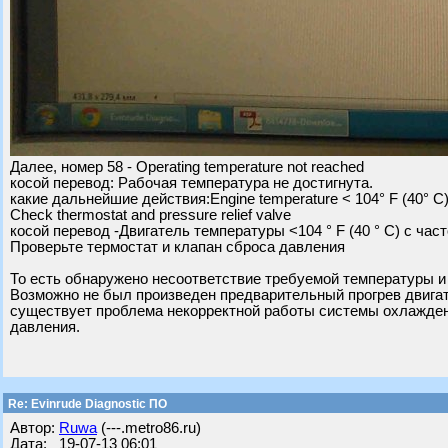
Далее, номер 58 - Operating temperature not reached
косой перевод: Рабочая температура не достигнута.
какие дальнейшие действия:Engine temperature < 104° F (40° C)
Check thermostat and pressure relief valve
косой перевод -Двигатель температуры <104 ° F (40 ° C) с час
Проверьте термостат и клапан сброса давления
То есть обнаружено несоответствие требуемой температуры и
Возможно не был произведен предварительный прогрев двигат
существует проблема некорректной работы системы охлаждени
давления.
Re: Evinrude Diagnostic ПО
Автор:
Ruwa
(---.metro86.ru)
Дата: 19-07-13 06:01