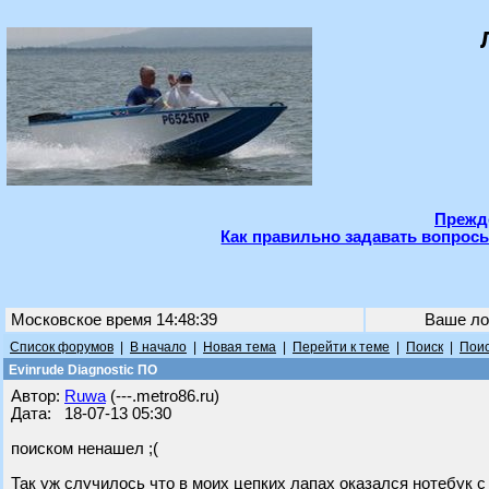
Прежде
Как правильно задавать вопросы
Московское время 14:48:39
Ваше ло
Список форумов
|
В начало
|
Новая тема
|
Перейти к теме
|
Поиск
|
Поис
Evinrude Diagnostic ПО
Автор:
Ruwa
(---.metro86.ru)
Дата: 18-07-13 05:30
поиском ненашел ;(
Так уж случилось что в моих цепких лапах оказался нотебук 