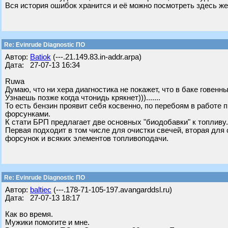
Вся история ошибок хранится и её можно посмотреть здесь же
Re: Evinrude Diagnostic ПО
Автор:
Batiok
(---.21.149.83.in-addr.arpa)
Дата: 27-07-13 16:34
Ruwa
Думаю, что ни хера диагностика не покажет, что в баке говенн
Узнаешь позже когда чтонидь крякнет))).......
То есть бензин проявит себя косвенно, по перебоям в работе 
форсунками.
К стати БРП предлагает две основных "биодобавки" к топливу. Эт
Первая подходит в том числе для очистки свечей, вторая для
форсунок и всяких элементов топливоподачи.
Re: Evinrude Diagnostic ПО
Автор:
baltiec
(---.178-71-105-197.avangarddsl.ru)
Дата: 27-07-13 18:17
Как во время.
Мужики помогите и мне.