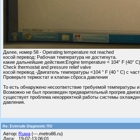
Далее, номер 58 - Operating temperature not reached
косой перевод: Рабочая температура не достигнута.
какие дальнейшие действия:Engine temperature < 104° F (40° C)
Check thermostat and pressure relief valve
косой перевод -Двигатель температуры <104 ° F (40 ° C) с час
Проверьте термостат и клапан сброса давления
То есть обнаружено несоответствие требуемой температуры и
Возможно не был произведен предварительный прогрев двигат
существует проблема некорректной работы системы охлаждени
давления.
Re: Evinrude Diagnostic ПО
Автор:
Ruwa
(---.metro86.ru)
Дата: 19-07-13 06:01