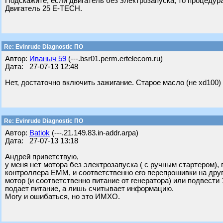
Подскажите, если двигатель без электрозапуска, то процеду
Двигатель 25 E-TECH.
Re: Evinrude Diagnostic ПО
Автор:
Ивaныч 59
(---.bsr01.perm.ertelecom.ru)
Дата: 27-07-13 12:48
Нет, достаточно включить зажигание. Старое масло (не xd100
Re: Evinrude Diagnostic ПО
Автор:
Batiok
(---.21.149.83.in-addr.arpa)
Дата: 27-07-13 13:18
Андрей приветствую,
у меня нет мотора без электрозапуска ( с ручным стартером)
контроллера ЕММ, и соответственно его перепрошивки на друг
мотор (и соответственно питание от генератора) или подвести 
подает питание, а лишь считывает информацию.
Могу и ошибаться, но это ИМХО.