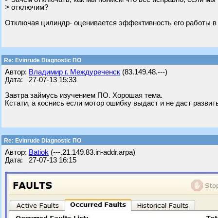
> отключим?
Отключая цилиндр- оценивается эффективность его работы в % о
Re: Evinrude Diagnostic ПО
Автор:
Владимир г. Междуреченск
(83.149.48.---)
Дата: 27-07-13 15:33
Завтра займусь изучением ПО. Хорошая тема.
Кстати, а коснись если мотор ошибку выдаст и не даст разви
Re: Evinrude Diagnostic ПО
Автор:
Batiok
(---.21.149.83.in-addr.arpa)
Дата: 27-07-13 16:15