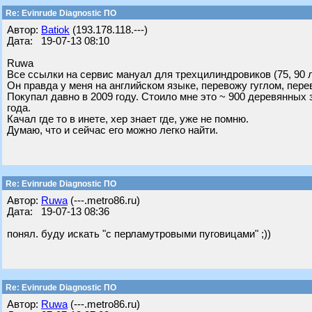
Re: Evinrude Diagnostic ПО
Автор:
Batiok
(193.178.118.---)
Дата: 19-07-13 08:10
Ruwa
Все ссылки на сервис мануал для трехцилиндровиков (75, 90 
Он правда у меня на английском языке, перевожу гуглом, пере
Покупал давно в 2009 году. Стоило мне это ~ 900 деревянных з
года.
Качал где то в инете, хер знает где, уже не помню.
Думаю, что и сейчас его можно легко найти.
Re: Evinrude Diagnostic ПО
Автор:
Ruwa
(---.metro86.ru)
Дата: 19-07-13 08:36
понял. буду искать "с перламутровыми пуговицами" ;))
Re: Evinrude Diagnostic ПО
Автор:
Ruwa
(---.metro86.ru)