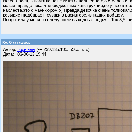
Не согласен, в намотке нет НИЧЕГО волшебного,3-5 слоёв и 
мотает,правда пока для бюджетных конструкций,но у неё второ
нахлёста,это с маникюром :-) Правда девочка очень толковая,
ковыряет,подбирает грузики в вариаторе,из наших вобщем.
Попросила у меня на следующие выходные лодку с Тох 3,5 ,ни
Re: О катушках.
Автор:
Горыныч
(---.239.135.195.m9com.ru)
Дата: 03-06-13 19:44