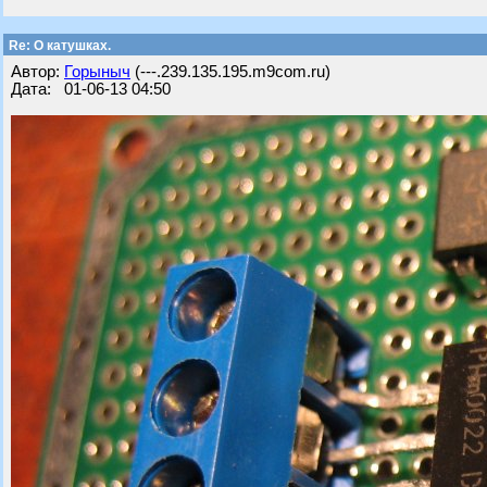
Re: О катушках.
Автор:
Горыныч
(---.239.135.195.m9com.ru)
Дата: 01-06-13 04:50