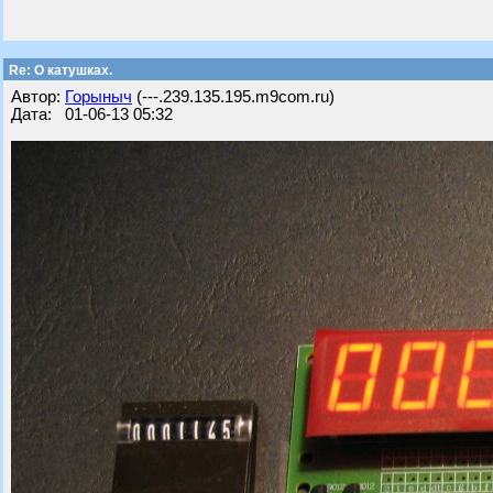
Re: О катушках.
Автор:
Горыныч
(---.239.135.195.m9com.ru)
Дата: 01-06-13 05:32