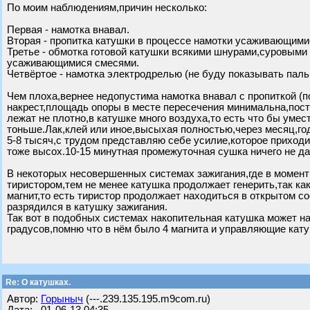
По моим наблюдениям,причин несколько:
Первая - намотка внавал.
Вторая - пропитка катушки в процессе намотки усаживающими
Третье - обмотка готовой катушки всякими шнурами,суровыми
усаживающимися смесями.
Четвёртое - намотка электродрелью (не буду показывать пальц
Чем плоха,вернее недопустима намотка внавал с пропиткой (по
накрест,площадь опоры в месте пересечения минимальна,пост
лежат не плотно,в катушке много воздуха,то есть что бы уме
тоньше.Лак,клей или иное,высыхая полностью,через месяц,г
5-8 тысяч,с трудом представляю себе усилие,которое приход
тоже высох.10-15 минутная промежуточная сушка ничего не да
В некоторых несовершенных системах зажигания,где в момент
тиристором,тем не менее катушка продолжает генерить,так к
магнит,то есть тиристор продолжает находиться в открытом с
разрядился в катушку зажигания.
Так вот в подобных системах накопительная катушка может на
градусов,помню что в нём было 4 магнита и управляющие кату
Re: О катушках.
Автор:
Горыныч
(---.239.135.195.m9com.ru)