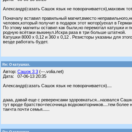
Александр(сазать Сашок язык не поворачивается),маховик тот
Поначалу вставил правильный магнит,вместо неправильного,н
человек,который получит в подарок этот мотор(уехал в Герман
По этому магниты оставил как были,но перемотал катушки и 
родную всётаки выкинул.Искра раза в три больше штатной.
Катушки 8000 х 0,12 и 360 х 0,12 . Резисторы указаны для зт
везде работать будет.
Re: О катушках.
Автор:
Сашок 3 3
(---.volia.net)
Дата: 07-06-13 20:35
Александр(сазать Сашок язык не поворачивается)....
дааа, давай еще с реверенсами здоровкаться...назвался Саш
тут вроде братство=песочница водкомоторников....тем более 
такчта почти семья......