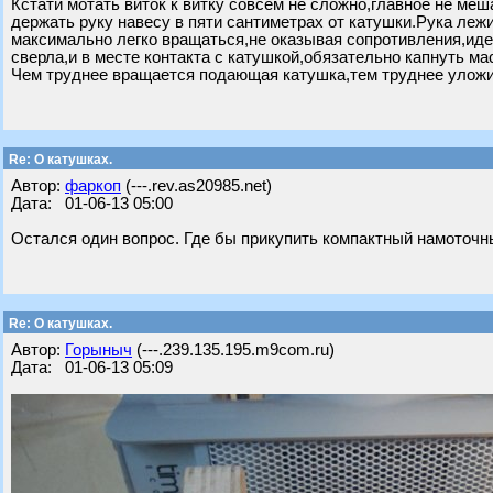
Кстати мотать виток к витку совсем не сложно,главное не ме
держать руку навесу в пяти сантиметрах от катушки.Рука ле
максимально легко вращаться,не оказывая сопротивления,иде
сверла,и в месте контакта с катушкой,обязательно капнуть ма
Чем труднее вращается подающая катушка,тем труднее уложит
Re: О катушках.
Автор:
фаркоп
(---.rev.as20985.net)
Дата: 01-06-13 05:00
Остался один вопрос. Где бы прикупить компактный намоточны
Re: О катушках.
Автор:
Горыныч
(---.239.135.195.m9com.ru)
Дата: 01-06-13 05:09