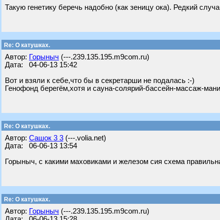
Такую генетику беречь надобно (как зеницу ока). Редкий случа
Re: О катушках.
Автор:
Горыныч
(---.239.135.195.m9com.ru)
Дата: 04-06-13 15:42
Вот и взяли к себе,что бы в секретарши не подалась :-)
Генофонд берегём,хотя и сауна-солярий-бассейн-массаж-мани
Re: О катушках.
Автор:
Сашок 3 3
(---.volia.net)
Дата: 06-06-13 13:54
Горыныч, с какими маховиками и железом сия схема правильн
Re: О катушках.
Автор:
Горыныч
(---.239.135.195.m9com.ru)
Дата: 06-06-13 15:28