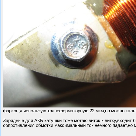
фаркоп,я использую трансформаторную 22 мкм,но можно кальк
Зарядные для АКБ катушки тоже мотаю виток к витку,входит б
сопротивления обмотки максимальный ток немного падает,но м