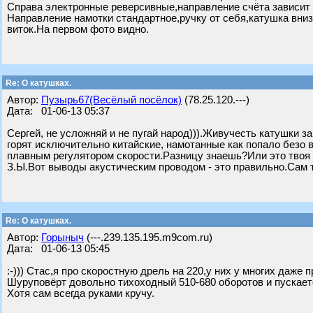
Справа электронные реверсивные,направление счёта зависит 
Направление намотки стандартное,ручку от себя,катушка вниз
виток.На первом фото видно.
Re: О катушках.
Автор:
Пузырь67(Весёлый посёлок)
(78.25.120.---)
Дата: 01-06-13 05:37
Сергей, не усложняй и не пугай народ))).Живучесть катушки з
горят исключительно китайские, намотанные как попало безо 
плавным регулятором скорости.Разницу знаешь?Или это твоя 
З.Ы.Вот выводы акустическим проводом - это правильно.Сам 
Re: О катушках.
Автор:
Горыныч
(---.239.135.195.m9com.ru)
Дата: 01-06-13 05:45
:-))) Стас,я про скоростную дрель на 220,у них у многих даже
Шуруповёрт довольно тихоходный 510-680 оборотов и пускается
Хотя сам всегда руками кручу.