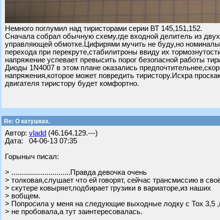
Немного поглумил над тиристорами серии ВТ 145,151,152.
Сначала собрал обычную схему,где входной делитель из двух р
управляющей обмотке.Цифирями мучить не буду,но номиналы 
перехода при перекруте,стабилитроны ввиду их тормознутост
напряжение успевает превысить порог безопасной работы тир
Диоды 1N4007 в этом плане оказались предпочтительнее,скоро
напряжения,которое может повредить тиристору.Искра проска
двигателя тиристору будет комфортно.
Re: О катушках.
Автор:
vladd
(46.164.129.---)
Дата: 04-06-13 07:35
Горыныч писал:
> ..............................Правда девочка очень
> толковая,слушает что ей говорят, сейчас трансмиссию в сво
> скутере ковыряет,подбирает грузики в вариаторе,из наших
> вобщем.
> Попросила у меня на следующие выходные лодку с Тох 3,5 ,
> не пробовала,а тут заинтересовалась.