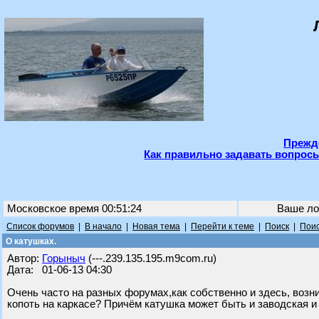
Прежде
Как правильно задавать вопросы
Московское время 00:51:24
Ваше ло
Список форумов
|
В начало
|
Новая тема
|
Перейти к теме
|
Поиск
|
Поис
О катушках.
Автор:
Горыныч
(---.239.135.195.m9com.ru)
Дата: 01-06-13 04:30
Очень часто на разных форумах,как собственно и здесь, возни
копоть на каркасе? Причём катушка может быть и заводская и