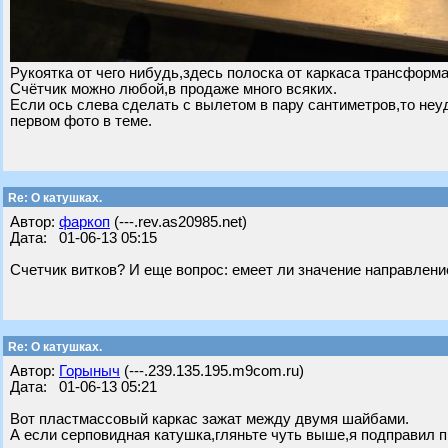
Рукоятка от чего нибудь,здесь полоска от каркаса трансформа
Счётчик можно любой,в продаже много всяких.
Если ось слева сделать с вылетом в пару сантиметров,то н
первом фото в теме.
Re: О катушках.
Автор:
фаркоп
(---.rev.as20985.net)
Дата: 01-06-13 05:15
Счетчик витков? И еще вопрос: емеет ли значение направление
Re: О катушках.
Автор:
Горыныч
(---.239.135.195.m9com.ru)
Дата: 01-06-13 05:21
Вот пластмассовый каркас зажат между двумя шайбами.
А если серповидная катушка,гляньте чуть выше,я подправил 