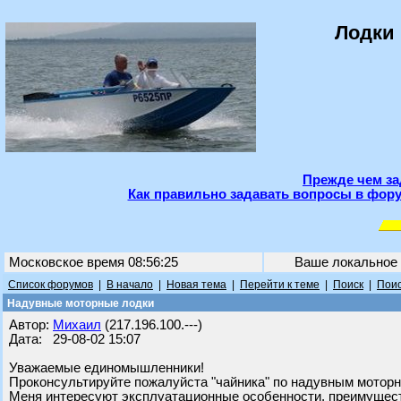
Лодки 
Прежде чем за
Как правильно задавать вопросы в фору
Московское время 08:56:25
Ваше локальное
Список форумов
|
В начало
|
Новая тема
|
Перейти к теме
|
Поиск
|
Поис
Надувные моторные лодки
Автор:
Михаил
(217.196.100.---)
Дата: 29-08-02 15:07
Уважаемые единомышленники!
Проконсультируйте пожалуйста "чайника" по надувным мотор
Меня интересуют эксплуатационные особенности, преимущест