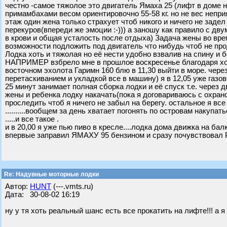
честно -самое тяжолое это двигатель Ямаха 25 (лифт в доме н
примамбахами весом ориентировочно 55-58 кг. но не вес непри
этаж один жена только страхует чтоб никого и ничего не задел 
перекуров(впереди же эмоции :-))) а заношу как правило с дв
в крови и общая усталость после отдыха) Задача жены во врем
возможности подложить под двигатель что нибудь чтоб не пр
Лодка хоть и тяжолая но её нести удобно взвалив на спину и 
НАПРИМЕР взбрело мне в прошлое воскресенье благодаря хо
восточном эхолота Гаримн 160 блю в 11,30 выйти в море. через
перетаскиванием и укладкой все в машину) я в 12,05 уже газов
25 минут занимает полная сборка лодки и её спуск т.е. через 
жены и ребенка лодку накачать(пока я договариваюсь с охран
проследить чтоб я ничего не забыл на берегу. остальное я вс
..........вообщем за день хватает погонять по островам накупа
.....и все такое .
и в 20,00 я уже пью пиво в кресле....лодка дома движка на балк
впервые заправил ЯМАХУ 95 бензином и сразу почувствовал
Re: Надувные моторные лодки
Автор:
HUNT
(---.vmts.ru)
Дата: 30-08-02 16:19
ну у тя хоть реальный шанс есть все прокатить на лифте!!! а я н