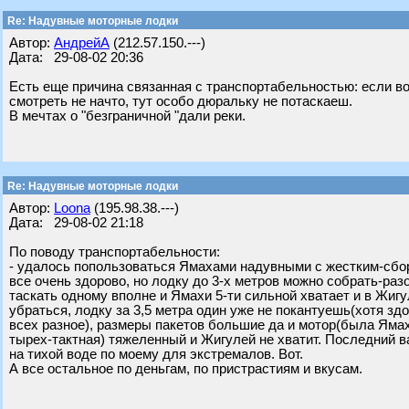
Re: Надувные моторные лодки
Автор:
АндрейА
(212.57.150.---)
Дата: 29-08-02 20:36
Есть еще причина связанная с транспортабельностью: если вод
смотреть не начто, тут особо дюральку не потаскаеш.
В мечтах о "безграничной "дали реки.
Re: Надувные моторные лодки
Автор:
Loona
(195.98.38.---)
Дата: 29-08-02 21:18
По поводу транспортабельности:
- удалось попользоваться Ямахами надувными с жестким-сб
все очень здорово, но лодку до 3-х метров можно собрать-раз
таскать одному вполне и Ямахи 5-ти сильной хватает и в Жиг
убраться, лодку за 3,5 метра один уже не покантуешь(хотя зд
всех разное), размеры пакетов большие да и мотор(была Ямах
тырех-тактная) тяжеленный и Жигулей не хватит. Последний в
на тихой воде по моему для экстремалов. Вот.
А все остальное по деньгам, по пристрастиям и вкусам.