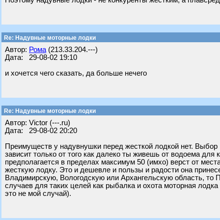
Поэтому надувные лодки - не конкуренты жестким, а плавсре
Re: Надувные моторные лодки
Автор:
Рома
(213.33.204.---)
Дата: 29-08-02 19:10
и хочется чего сказать, да больше нечего
Re: Надувные моторные лодки
Автор: Victor (---.ru)
Дата: 29-08-02 20:20
Преимуществ у надувнушки перед жесткой лодкой нет. Выбор
зависит только от того как далеко ты живешь от водоема для 
предполагается в пределах максимум 50 (имхо) верст от мест
жесткую лодку. Это и дешевле и пользы и радости она прине
Владимирскую, Вологодскую или Архангельскую область, то
случаев для таких целей как рыбалка и охота моторная лодка
это не мой случай).