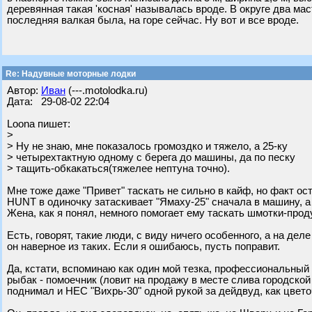
деревянная такая 'косная' называлась вроде. В округе два ма
последняя валкая была, на горе сейчас. Ну вот и все вроде.
Re: Надувные моторные лодки
Автор:
Иван
(---.motolodka.ru)
Дата: 29-08-02 22:04
Loona пишет:
>
> Ну не знаю, мне показалось громоздко и тяжело, а 25-ку
> четырехтактную одному с берега до машины, да по песку
> тащить-обкакаться(тяжелее нептуна точно).
Мне тоже даже "Привет" таскать не сильно в кайф, но факт ос
HUNT в одиночку затаскивает "Ямаху-25" сначала в машину, а 
Жена, как я понял, немного помогает ему таскать шмотки-прод
Есть, говорят, такие люди, с виду ничего особенного, а на дел
он наверное из таких. Если я ошибаюсь, пусть поправит.
Да, кстати, вспоминаю как один мой тезка, профессиональный
рыбак - помоечник (ловит на продажу в месте слива городской
поднимал и НЕС "Вихрь-30" одной рукой за дейдвуд, как цвето