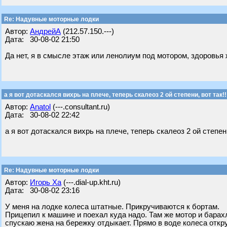
Re: Надувные моторные лодки
Автор:
АндрейА
(212.57.150.---)
Дата: 30-08-02 21:50
Да нет, я в смысле этаж или ленолиум под мотором, здоровья
а я вот дотаскался вихрь на плече, теперь скалеоз 2 ой степени, вот так!!
Автор:
Anatol
(---.consultant.ru)
Дата: 30-08-02 22:42
а я вот дотаскался вихрь на плече, теперь скалеоз 2 ой степени,
Re: Надувные моторные лодки
Автор:
Игорь Ха
(---.dial-up.kht.ru)
Дата: 30-08-02 23:16
У меня на лодке колеса штатные. Прикручиваются к бортам.
Прицепил к машине и поехал куда надо. Там же мотор и барахл
спускаю жена на бережку отдыкает. Прямо в воде колеса откру