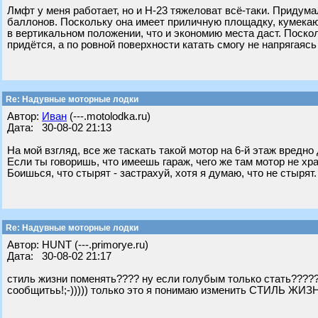
Лмфт у меня работает, но и Н-23 тяжеловат всё-таки. Придума
баллонов. Поскольку она имеет приличную площадку, кумекаю,
в вертикальном положении, что и экономию места даст. Поскол
придётся, а по ровной поверхности катать смогу не напрягаяс
Re: Надувные моторные лодки
Автор:
Иван
(---.motolodka.ru)
Дата: 30-08-02 21:13
На мой взгляд, все же таскать такой мотор на 6-й этаж вредно
Если ты говоришь, что имеешь гараж, чего же там мотор не х
Боишься, что стырят - застрахуй, хотя я думаю, что не стырят
Re: Надувные моторные лодки
Автор: HUNT (---.primorye.ru)
Дата: 30-08-02 21:17
стиль жизни поменять???? ну если голубым только стать?????;-
сообщитьь!;-))))) только это я понимаю изменить СТИЛЬ ЖИЗНИ