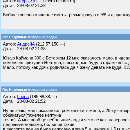
Автор:
Игорь Ха
(---.hiper3.net.kht.ru)
Дата: 29-08-02 21:28
Вобще конечно в идеале иметь трехметровую с 9/8 и дюральку
Re: Надувные моторные лодки
Автор:
АндрейА
(212.57.150.---)
Дата: 29-08-02 21:38
Юзаю Каймана 300 с Ветерком 12 мне оказалось мало, в идеале
поменяеш прикупил Нептуна, в выходные буду в гараже весь д
Мало, потому как дочь родилась да + жену девать не куда, К30
Re: Надувные моторные лодки
Автор:
Loona
(195.98.38.---)
Дата: 29-08-02 21:52
Ну не знаю, мне показалось громоздко и тяжело, а 25-ку четы
обкакаться(тяжелее нептуна
точно). А мне вообще небольшие лодки чето не как, наверное 
дедовыми лодками, большие такие:
в паспорте помню было написано длина 5 м, ширина 1,5 м, выс