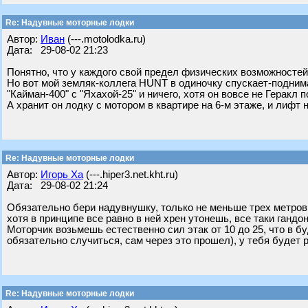
Re: Надувные моторные лодки
Автор:
Иван
(---.motolodka.ru)
Дата: 29-08-02 21:23
Понятно, что у каждого свой предел физических возможностей
Но вот мой земляк-коллега HUNT в одиночку спускает-подним
"Кайман-400" с "Яхахой-25" и ничего, хотя он вовсе не Геракл
А хранит он лодку с мотором в квартире на 6-м этаже, и лифт н
Re: Надувные моторные лодки
Автор:
Игорь Ха
(---.hiper3.net.kht.ru)
Дата: 29-08-02 21:24
Обязательно бери надувнушку, только не меньше трех метров 
хотя в принципе все равно в ней хрен утонешь, все таки гандон
Моторчик возьмешь естественно сил этак от 10 до 25, что в 
обязательно случиться, сам через это прошел), у тебя будет
Re: Надувные моторные лодки