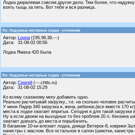
Лодка дюралевая совсем другое дело. Тем более, что надувну
взять тыщь за пять. Вот тебе и вся разница.
Re: Надувные моторные лодки - уточнение
Автор:
Loona
(195.98.38.---)
Дата: 31-08-02 00:56
Лодка Ямаха 420 была
Re: Надувные моторные лодки - уточнение
Автор:
Сергей
(---.chtts.ru)
Дата: 31-08-02 15:29
Ко всему сказаному могу добавить одно.
Реально расчитывай загрузку., т.е. на сколько человек расчиты
У меня Лидер 340 загрузка я, жена, ребенок,(все вместе 170 кг)
места в лодке хватает впритык. Сегодня я для такой загрузки взя
Ну а если двоем на выходные то без проблем 20 л. бензина шмо
хватает доехать до места и порыбачить.
В багажник 10-ки влезает лодка, днище Ветерок-8, коврики 3шт
канистры с маслом. Все остальное в салон (шмотки, канистра 4