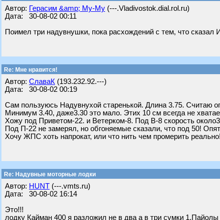
Автор:
Герасим &amp; Му-Му
(---.Vladivostok.dial.rol.ru)
Дата: 30-08-02 00:11
Поимел три надувнушки, пока расхождений с тем, что сказал 
Re: Мне нравится!
Автор:
СлаваК
(193.232.92.---)
Дата: 30-08-02 00:19
Сам пользуюсь Надувнухой старенькой. Длина 3.75. Считаю оп
Минимум 3.40, даже3.30 это мало. Этих 10 см всегда не хватае
Хожу под Приветом-22. и Ветерком-8. Под В-8 скорость около32
Под П-22 не замерял, но обгоняемые сказали, что под 50! Опя
Хочу ЖПС хоть напрокат, или что нить чем промерить реально
Re: Надувные моторные лодки
Автор:
HUNT
(---.vmts.ru)
Дата: 30-08-02 16:14
Это!!!
лодку Кайман 400 я разложил не в два а в три сумки 1.Пайолы 