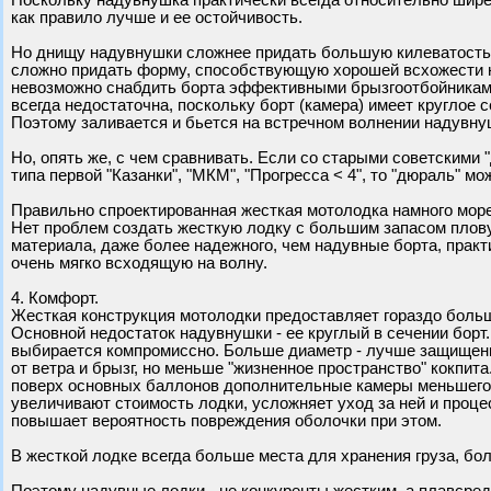
Поскольку надувнушка практически всегда относительно шире
как правило лучше и ее остойчивость.
Но днищу надувнушки сложнее придать большую килеватость,
сложно придать форму, способствующую хорошей всхожести н
невозможно снабдить борта эффективными брызгоотбойниками
всегда недостаточна, поскольку борт (камера) имеет круглое с
Поэтому заливается и бьется на встречном волнении надувну
Но, опять же, с чем сравнивать. Если со старыми советскими
типа первой "Казанки", "МКМ", "Прогресса < 4", то "дюраль" мо
Правильно спроектированная жесткая мотолодка намного мор
Нет проблем создать жесткую лодку с большим запасом плову
материала, даже более надежного, чем надувные борта, прак
очень мягко всходящую на волну.
4. Комфорт.
Жесткая конструкция мотолодки предоставляет гораздо больш
Основной недостаток надувнушки - ее круглый в сечении борт.
выбирается компромиссно. Больше диаметр - лучше защищен
от ветра и брызг, но меньше "жизненное пространство" кокпит
поверх основных баллонов дополнительные камеры меньшего
увеличивают стоимость лодки, усложняет уход за ней и проце
повышает вероятность повреждения оболочки при этом.
В жесткой лодке всегда больше места для хранения груза, бо