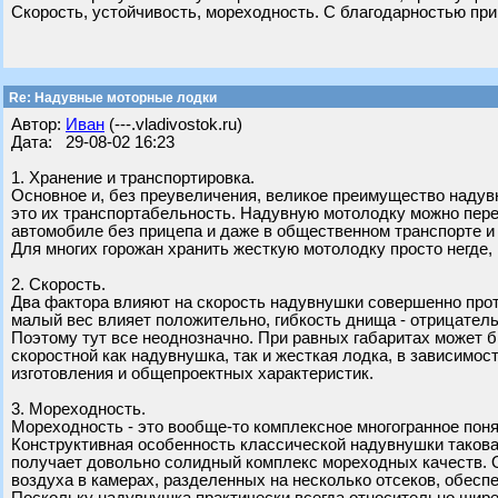
Скорость, устойчивость, мореходность. С благодарностью п
Re: Надувные моторные лодки
Автор:
Иван
(---.vladivostok.ru)
Дата: 29-08-02 16:23
1. Хранение и транспортировка.
Основное и, без преувеличения, великое преимущество надув
это их транспортабельность. Надувную мотолодку можно пер
автомобиле без прицепа и даже в общественном транспорте и 
Для многих горожан хранить жесткую мотолодку просто негде,
2. Скорость.
Два фактора влияют на скорость надувнушки совершенно про
малый вес влияет положительно, гибкость днища - отрицатель
Поэтому тут все неоднозначно. При равных габаритах может 
скоростной как надувнушка, так и жесткая лодка, в зависимост
изготовления и общепроектных характеристик.
3. Мореходность.
Мореходность - это вообще-то комплексное многогранное поня
Конструктивная особенность классической надувнушки такова,
получает довольно солидный комплекс мореходных качеств. 
воздуха в камерах, разделенных на несколько отсеков, обесп