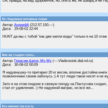
Он, правда, на вид здоровячок, но, опять же, не Шварц и не Гер
Re: Надувные моторные лодки
Автор:
АндрейА
(212.57.150.---)
Дата: 29-08-02 22:44
HUNT да мы с тобой "как две капли воды" только я на 10 этаж 
Мне аж стыдно стало...
Автор:
Герасим &amp; Му-Му
(---.Vladivostok.dial.rol.ru)
Дата: 30-08-02 00:09
Я надувнушку-то притарил 20 кг весом, вполне достойна книги р
позвоночнике своем забочусь :) А тут люди такое носят и не ж
Зато я на этом гондоне в свежую погоду на Пахтусова сходил,
стал от удивления. :) Не надувной матрас, но все же...
Все именно так и есть