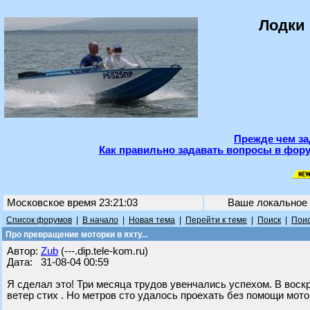
Лодки 
Прежде чем за
Как правильно задавать вопросы в фору
Московское время 23:21:03
Ваше локальное
Список форумов
|
В начало
|
Новая тема
|
Перейти к теме
|
Поиск
|
Поис
Про превращение моторки в яхту...
Автор:
Zub
(---.dip.tele-kom.ru)
Дата: 31-08-04 00:59
Я сделал это! Три месяца трудов увенчались успехом. В воск
ветер стих . Но метров сто удалось проехать без помощи мотор