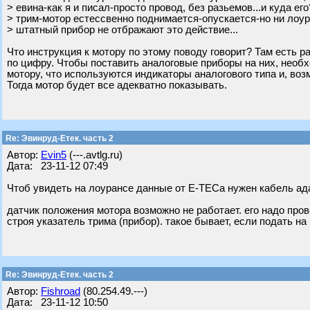
> евина-как я и писал-просто провод, без разьемов...и куда его
> трим-мотор естессвенно поднимается-опускается-но ни лоур
> штатный прибор не отбражают это действие...
Что инструкция к мотору по этому поводу говорит? Там есть р
по цифру. Чтобы поставить аналоговые приборы на них, необх
мотору, что используются индикаторы аналогового типа и, воз
Тогда мотор будет все адекватно показывать.
Re: Эвинруд-Етек. часть 2
Автор:
Evin5
(---.avtlg.ru)
Дата: 23-11-12 07:49
Чтоб увидеть на лоурансе данные от Е-ТЕСа нужен кабель ада
датчик положения мотора возможно не работает. его надо про
строя указатель трима (прибор). такое бывает, если подать на
Re: Эвинруд-Етек. часть 2
Автор:
Fishroad
(80.254.49.---)
Дата: 23-11-12 10:50