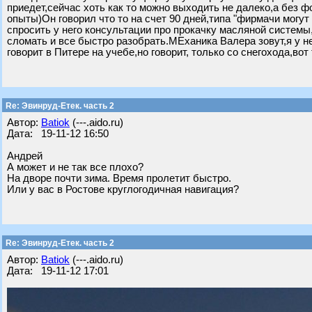
приедет,сейчас хоть как то можно выходить не далеко,а без ф
опыты)Он говорил что то на счет 90 дней,типа "фирмачи могут
спросить у него консультации про прокачку масляной системы
сломать и все быстро разобрать.МЕханика Валера зовут,я у н
говорит в Питере на учебе,но говорит, только со снегохода,вот
Re: Эвинруд-Етек. часть 2
Автор:
Batiok
(---.aido.ru)
Дата: 19-11-12 16:50
Андрей
А может и не так все плохо?
На дворе почти зима. Время пролетит быстро.
Или у вас в Ростове круглогодичная навигация?
Re: Эвинруд-Етек. часть 2
Автор:
Batiok
(---.aido.ru)
Дата: 19-11-12 17:01