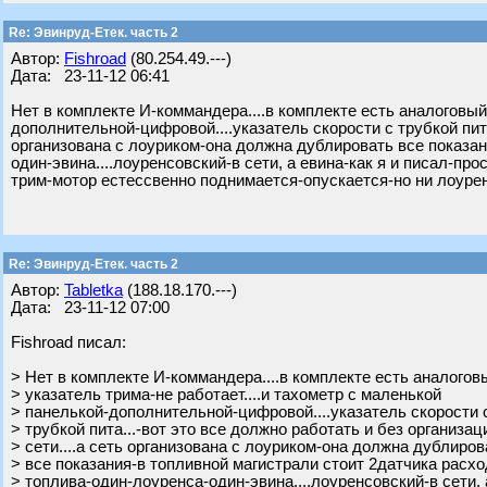
Re: Эвинруд-Етек. часть 2
Автор:
Fishroad
(80.254.49.---)
Дата: 23-11-12 06:41
Нет в комплекте И-коммандера....в комплекте есть аналоговый
дополнительной-цифровой....указатель скорости с трубкой пита.
организована с лоуриком-она должна дублировать все показан
один-эвина....лоуренсовский-в сети, а евина-как я и писал-прос
трим-мотор естессвенно поднимается-опускается-но ни лоурен
Re: Эвинруд-Етек. часть 2
Автор:
Tabletka
(188.18.170.---)
Дата: 23-11-12 07:00
Fishroad писал:
> Нет в комплекте И-коммандера....в комплекте есть аналогов
> указатель трима-не работает....и тахометр с маленькой
> панелькой-дополнительной-цифровой....указатель скорости 
> трубкой пита...-вот это все должно работать и без организац
> сети....а сеть организована с лоуриком-она должна дублиров
> все показания-в топливной магистрали стоит 2датчика расх
> топлива-один-лоуренса-один-эвина....лоуренсовский-в сети, 