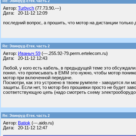
Re: Эвинруд-Етек. часть 2
Автор:
Turbych
(77.73.90.---)
Дата: 20-11-12 12:09
последний вопрос, а прошить, что мотор на дистанции только
Re: Эвинруд-Етек. часть 2
Автор:
Ивaныч 59
(---.255.92-79.perm.ertelecom.ru)
Дата: 20-11-12 12:43
Любой, у кого есть кабель, в предыдущей теме это обсуждали. Т
понял. что прописывать в ЕММ это нужно, чтобы мотор понима
мотор при включенной передаче.
Посмотри, как это устроено в твоем румпеле - заводится ли м
защиты. Если нет, то мотор без прошивки просто не будет зав
соответствующую цепь (надо смотреть схему электрооборудо
Re: Эвинруд-Етек. часть 2
Автор:
Batiok
(---.aido.ru)
Дата: 20-11-12 12:47