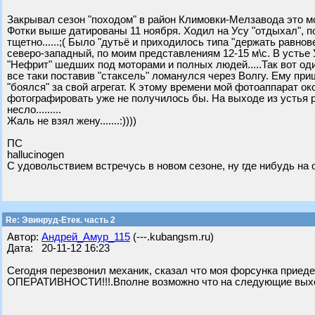
Закрывал сезон "походом" в район Климовки-Мелзавода это мо
Фотки выше датированы 11 ноября. Ходил на Усу "отдыхал", п
тщетно......;( Было "дутьё и приходилось типа "держать равно
северо-западный, по моим представлениям 12-15 м\с. В устье 
"Нефрит" шедших под моторами и полных людей.....Так вот один
все таки поставив "стаксель" ломанулся через Волгу. Ему приш
"боялся" за свой агрегат. К этому времени мой фотоаппарат о
фотографировать уже не получилось бы. На выходе из устья р
несло.........
Жаль не взял жену.......:))))
ПС
hallucinogen
С удовольствием встречусь в новом сезоне, ну где нибудь на
Re: Эвинруд-Етек. часть 2
Автор:
Андрей_Амур_115
(---.kubangsm.ru)
Дата: 20-11-12 16:23
Сегодня перезвонил механик, сказал что моя форсунка при
ОПЕРАТИВНОСТИ!!!.Вполне возможно что на следующие выход