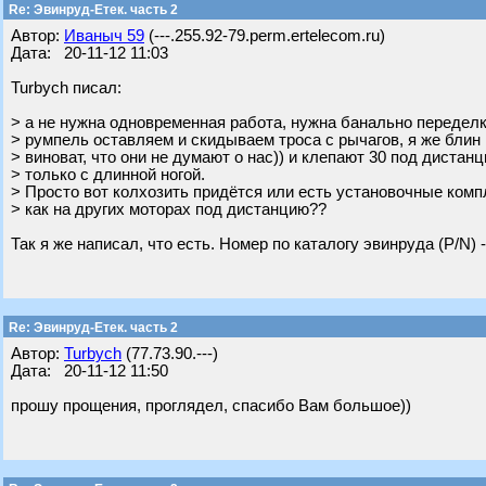
Re: Эвинруд-Етек. часть 2
Автор:
Ивaныч 59
(---.255.92-79.perm.ertelecom.ru)
Дата: 20-11-12 11:03
Turbych писал:
> а не нужна одновременная работа, нужна банально переделк
> румпель оставляем и скидываем троса с рычагов, я же блин
> виноват, что они не думают о нас)) и клепают 30 под дистан
> только с длинной ногой.
> Просто вот колхозить придётся или есть установочные ком
> как на других моторах под дистанцию??
Так я же написал, что есть. Номер по каталогу эвинруда (P/N)
Re: Эвинруд-Етек. часть 2
Автор:
Turbych
(77.73.90.---)
Дата: 20-11-12 11:50
прошу прощения, проглядел, спасибо Вам большое))