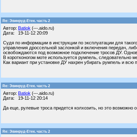
Re: Эвинруд-Етек. часть 2
Автор:
Batiok
(---.aido.ru)
Дата: 19-11-12 20:09
Судя по информации в инструкции по эксплуатации для такого
управления дроссельной заслонкой и включения передач, либ
освобождаются под возможное подключение тросов ДУ. Однов
В коротконогом моте используется румпель, следовательно м
Как вариант при установке ДУ нахрен убирать румпель и всю 
Re: Эвинруд-Етек. часть 2
Автор:
Batiok
(---.aido.ru)
Дата: 19-11-12 20:14
Да еще, рулевые троса придется колхозить, но это возможно о
Re: Эвинруд-Етек. часть 2