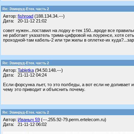
Re: Эвинруд-Етек. часть 2
Автор:
fishroad
(188.134.34.---)
Дата: 20-11-12 21:02
совет нужен...поставил на лодку е-тек 150...вроде все правил
не работает указатель трима-цифровой на лоуренсе, хотя сеть 
проходной-там кабель-2 или три жилы в оплетке-их куда?...зар
Re: Эвинруд-Етек. часть 2
Автор:
Tabletka
(94.50.148.---)
Дата: 21-11-12 04:24
Если форсунка льет, то это полбеды, а вот если не доливает и
чему это приводит и объяснить почему.
Re: Эвинруд-Етек. часть 2
Автор:
Ивaныч 59
(---.255.92-79.perm.ertelecom.ru)
Дата: 21-11-12 06:02