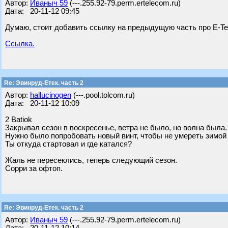
Автор:
Ивaныч 59
(---.255.92-79.perm.ertelecom.ru)
Дата: 20-11-12 09:45
Думаю, стоит добавить ссылку на предыдущую часть про E-Te
Ссылка.
Re: Эвинруд-Етек. часть 2
Автор:
hallucinogen
(---.pool.tolcom.ru)
Дата: 20-11-12 10:09
2 Batiok
Закрывал сезон в воскресенье, ветра не было, но волна была.
Нужно было попробовать новый винт, чтобы не умереть зимой 
Ты откуда стартовал и где катался?
Жаль не пересеклись, теперь следующий сезон.
Сорри за офтоп.
Re: Эвинруд-Етек. часть 2
Автор:
Ивaныч 59
(---.255.92-79.perm.ertelecom.ru)