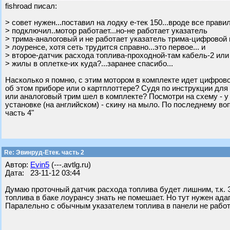
fishroad писал:
> совет нужен...поставил на лодку е-тек 150...вроде все прави
> подключил..мотор работает...но-не работает указатель
> трима-аналоговый и не работает указатель трима-цифровой 
> лоуренсе, хотя сеть трудится справно...это первое... и
> второе-датчик расхода топлива-проходной-там кабель-2 или
> жилы в оплетке-их куда?...заранее спасибо...
Насколько я помню, с этим мотором в комплекте идет цифрово
об этом приборе или о картплоттере? Судя по инструкции для
или аналоговый трим шел в комплекте? Посмотри на схему - у
установке (на английском) - скину на мыло. По последнему во
часть 4"
Re: Эвинруд-Етек. часть 2
Автор:
Evin5
(---.avtlg.ru)
Дата: 23-11-12 03:44
Думаю проточный датчик расхода топлива будет лишним, т.к.
топлива в баке лоурансу знать не помешает. Но тут нужен ада
Паралельно с обычным указателем топлива в панели не рабо