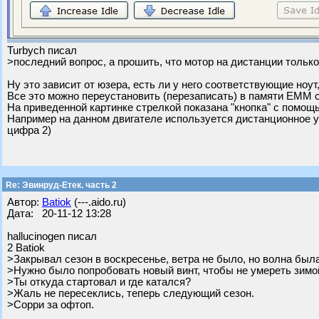
Turbych писал
>последний вопрос, а прошить, что мотор на дистанции тольк
Ну это зависит от юзера, есть ли у него соответствующие ноу
Все это можно переустановить (перезаписать) в памяти ЕММ са
На приведенной картинке стрелкой показана "кнопка" с помощ
Например на данном двигателе используется дистанционное у
цифра 2)
Re: Эвинруд-Етек. часть 2
Автор:
Batiok
(---.aido.ru)
Дата: 20-11-12 13:28
hallucinogen писал
2 Batiok
>Закрывал сезон в воскресенье, ветра не было, но волна была
>Нужно было попробовать новый винт, чтобы не умереть зимой
>Ты откуда стартовал и где катался?
>Жаль не пересеклись, теперь следующий сезон.
>Сорри за офтоп.