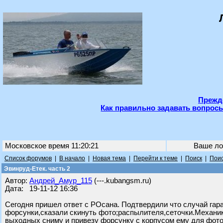
Прежде
Как правильно задавать вопросы
Московское время 11:20:21
Ваше ло
Список форумов
|
В начало
|
Новая тема
|
Перейти к теме
|
Поиск
|
Поис
Эвинруд-Етек. часть 2
Автор:
Андрей_Амур_115
(---.kubangsm.ru)
Дата: 19-11-12 16:36
Сегодня пришел ответ с РОсана. Подтвердили что случай гар
форсунки,сказали скинуть фото;распылителя,сеточки.Механик
выходных сниму и привезу форсунку с корпусом ему для фото.Ч