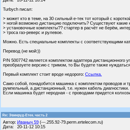
Дата: 20-11-12 10:14
Turbych писал:
> может кто в теме, на 30 сильный е-тек тот который с коротко
> ногой возможно дистанцию подключить? Существуют какие 
> установочные комплекты?? стартер в расчёт не берём, инте
> троса газ-реверс и рулевое.
Можно. Есть специальные комплекты с соответствующими кат
Перевод (не мой:))
P/N 5007742 является комплектом адаптера дистанционного у
преобразуете версию с тримом, то Вы будете также нуждаться
Первый комплект стоит вроде недорого:
Ссылка.
Само собой, понадобится машинка с комплектом проводов и тр
румпельный, а дистанционный, т.е. нужен кабель диагностики.
Если машинка будет неродная - с проводами придется колхози
Re: Эвинруд-Етек. часть 2
Автор:
Ивaныч 59
(---.255.92-79.perm.ertelecom.ru)
Дата: 20-11-12 10:15