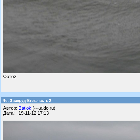
Фото2
Re: Эвинруд-Етек. часть 2
Автор:
Batiok
(---.aido.ru)
Дата: 19-11-12 17:13