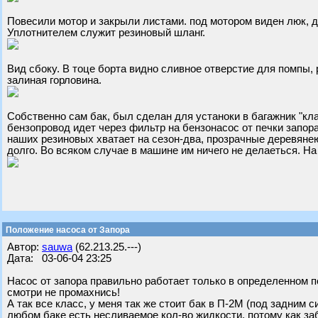
Повесили мотор и закрыли листами. под мотором виден люк, д
Уплотнителем служит резиновый шланг.
Вид сбоку. В тоце борта видно сливное отверстие для помпы, 
залиная горловина.
Собственно сам бак, был сделан для устаноки в багажник "кл
бензопровод идет через фильтр на бензонасос от печки запор
наших резиновых хватает на сезон-два, прозрачные деревянею
долго. Во всяком случае в машине им ничего не делаеться. Н
Положение насоса от Запора
Автор:
sauwa
(62.213.25.---)
Дата: 03-06-04 23:25
Насос от запора правильно работает только в определенном по
смотри не промахнись!
А так все класс, у меня так же стоит бак в П-2М (под задним 
любом баке есть несливаемое кол-во жидкости, потому как заб