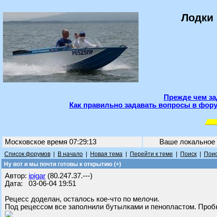
Лодки 
Прежде чем за
Как правильно задавать вопросы в фору
Московское время 07:29:13
Ваше локальное
Список форумов
|
В начало
|
Новая тема
|
Перейти к теме
|
Поиск
|
Поис
Ну вот и мы почти готовы к открытию (+)
Автор:
ipigar
(80.247.37.---)
Дата: 03-06-04 19:51
Рецесс доделан, осталось кое-что по мелочи.
Под рецессом все заполнили бутылками и пенопластом. Пробк