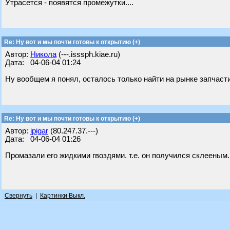
Утрасется - появятся промежутки....
Re: Ну вот и мы почти готовы к открытию (+)
Автор:
Никола
(---.isssph.kiae.ru)
Дата: 04-06-04 01:24
Ну вообщем я понял, осталось только найти на рынке запчасти к
Re: Ну вот и мы почти готовы к открытию (+)
Автор:
ipigar
(80.247.37.---)
Дата: 04-06-04 01:26
Промазали его жидкими гвоздями. т.е. он получился склееным.
Свернуть
|
Картинки Выкл.