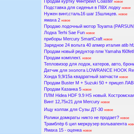
Продам куртку Финтрейл Coaster
новое
Подставка для сиденья в ПВХ лодку
новое
Нужен винт,сталь16 шаг 15шлицев.
новое
ямаха 2
новое
Продаю лодочный мотор Toyama (PARSUN
Лодка Terhi Sae Fun
новое
приборы Mercury SmartCraft
новое
Зарядное 24 вольта 40 апмер италия atib h
Продам новый редуктор плм Yamaha f60fetl 
Продам комплект.
новое
Тепловизор для лодок, катеров, авто, брон
Датчик для эхолота LOWRANCE HOOK Reve
Хонда 9,9/15а квадратный запчасти
новое
Продам Buster M + Suzuki 50 + прицеп ЛАВ
Продам Казанка 5
новое
ПЛМ Hidea HDF 9.9 HS новый. Костромская 
Винт 12,75х21 для Mercury
новое
Ищу колпак для Сузы ДТ-30
новое
Ролики домкраты никто не продает?
новое
Трамблёр 6 цил меркрузер вольвапента
нов
Ямаха 15 - оценка
новое