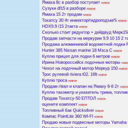
Ямаха 8с в разбор поступает
новое
Сузуки df15 в разборе
новое
Ямаха 15 2т продам
новое
Тохатсу 30 4т инжектор/гидроподъм/S
новое
HDX9.9 /15 2такта
новое
Сколько стоит редуктор + дейдвуд Мерк1
Продам запчасти на меркурии 9.9 10 15 2 т
Продажа алюминиевой водометной лодки
Hunter 385 Nissan marine 18 Мзса C
новое
Куплю прицеп для лодки 6 метров
новое
Ирина Новороссийск лодочные моторы
нов
Чехол на лодочный мотор Меркур 150
новое
Трос рулевой riviera t02. 16ft
новое
Куплю троса
новое
Продам г/вал и клапан на Ямаху 6-8 2т
ново
Куплю тахометр и указатель трима, топлив
Продам Тохатсу-50 ЕПТОЛ
новое
оцените комплект
новое
Топливный бак Quicksilver
новое
Компас PointLite 360 WI-FI
новое
Продаю новые подвесные моторы Yamaha и