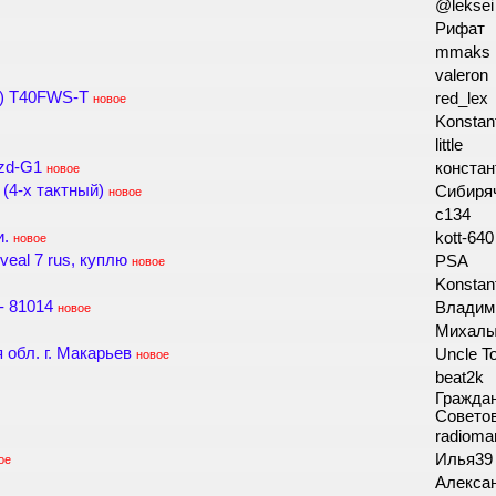
@lekse
Рифат
mmaks
valeron
) T40FWS-T
red_lex
новое
Konstan
little
fzd-G1
констан
новое
(4-х тактный)
Сибиря
новое
с134
и.
kott-64
новое
al 7 rus, куплю
PSA
новое
Konstan
- 81014
Владим
новое
Михалы
обл. г. Макарьев
Uncle 
новое
beat2k
Гражда
Совето
radiom
Илья3
ое
Алекс