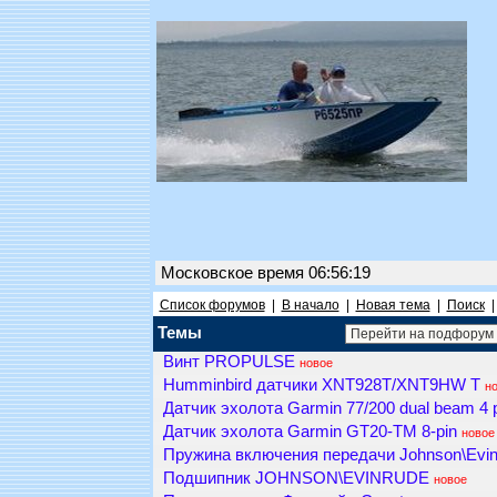
Московское время 06:56:19
Список форумов
|
В начало
|
Новая тема
|
Поиск
Темы
Винт PROPULSE
новое
Humminbird датчики XNT928T/XNT9HW T
н
Датчик эхолота Garmin 77/200 dual beam 4 
Датчик эхолота Garmin GT20-TM 8-pin
новое
Пружина включения передачи Johnson\Evin
Подшипник JOHNSON\EVINRUDE
новое