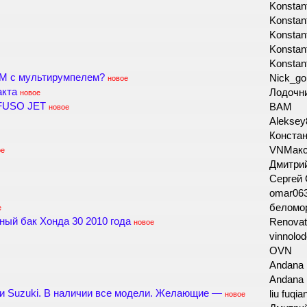
Konstan
Konstan
Konstan
Konstan
Konstan
5М с мультирумпелем?
Nick_go
новое
акта
Лодочн
новое
 FUSO JET
BAM
новое
Alekse
Конста
VNМак
ое
Дмитри
Сергей
omar06
беломо
е
ный бак Хонда 30 2010 года
Renovat
новое
vinnolo
OVN
Andana
Andana
 Suzuki. В наличии все модели. Желающие —
liu fuqi
новое