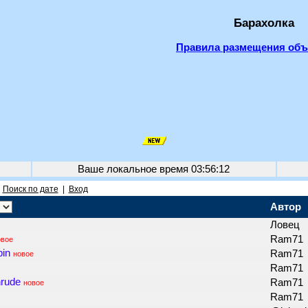
Барахолка
Правила размещения об
Ваше локальное время
03:56:12
|
Поиск по дате
|
Вход
Автор
Ловец
Ram71
овое
pin
Ram71
новое
Ram71
rude
Ram71
новое
Ram71