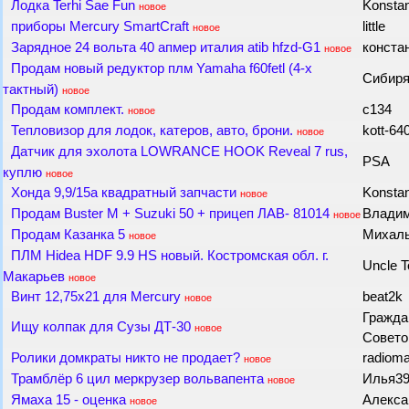
Лодка Terhi Sae Fun
Konsta
новое
приборы Mercury SmartCraft
little
новое
Зарядное 24 вольта 40 апмер италия atib hfzd-G1
конста
новое
Продам новый редуктор плм Yamaha f60fetl (4-х
Сибир
тактный)
новое
Продам комплект.
с134
новое
Тепловизор для лодок, катеров, авто, брони.
kott-64
новое
Датчик для эхолота LOWRANCE HOOK Reveal 7 rus,
PSA
куплю
новое
Хонда 9,9/15а квадратный запчасти
Konsta
новое
Продам Buster M + Suzuki 50 + прицеп ЛАВ- 81014
Влади
новое
Продам Казанка 5
Михал
новое
ПЛМ Hidea HDF 9.9 HS новый. Костромская обл. г.
Uncle 
Макарьев
новое
Винт 12,75х21 для Mercury
beat2k
новое
Гражда
Ищу колпак для Сузы ДТ-30
новое
Совет
Ролики домкраты никто не продает?
radiom
новое
Трамблёр 6 цил меркрузер вольвапента
Илья3
новое
Ямаха 15 - оценка
Алекс
новое