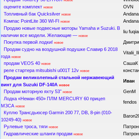
новое
оцените комплект
OVN
новое
Топливный бак Quicksilver
Andan
новое
Компас PointLite 360 WI-FI
Andan
новое
Продаю новые подвесные моторы Yamaha и Suzuki. В
liu fuqi
наличии все модели. Желающие —
новое
Покупка первой лодки!
Дмитри
новое
Продам судно на воздушной подушке Славир 6 2018
Vitalii_I
года
новое
продам VEOS 40
Саша
новое
реле стартера mitsubishi u001T 12v
конста
новое
Продам великолепный стальной нержавеющий
Иван
винт для Suzuki DF-140A
новое
Продам моторную яхту 53"
GenM
новое
Лодка «Неман 450» ПЛМ MERCURY 60 прицеп
fendos
МЗСА
новое
Куплю Трансдьюсер Garmin 200 77, DB, 8-pin (010-
Baron2
10249-40)
новое
Рулевые троса, тяги
Патро
новое
Гидравлические шланги продам
Патро
новое