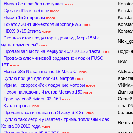
Ямаха 8с в разбор поступает
Konsta
новое
Сузуки df15 в разборе
Konsta
новое
Ямаха 15 2т продам
Konsta
новое
Тохатсу 30 4т инжектор/гидроподъм/S
Konsta
новое
HDX9.9 /15 2такта
Konsta
новое
Сколько стоит редуктор + дейдвуд Мерк15М с
Nick_g
мультирумпелем?
новое
Продам запчасти на меркурии 9.9 10 15 2 такта
Лодоч
новое
Продажа алюминиевой водометной лодки FUSO
BAM
JET
новое
Hunter 385 Nissan marine 18 Мзса C
Alekse
новое
Куплю прицеп для лодки 6 метров
Конста
новое
Ирина Новороссийск лодочные моторы
VNМак
новое
Чехол на лодочный мотор Меркур 150
Дмитр
новое
Трос рулевой riviera t02. 16ft
Сергей
новое
Куплю троса
omar0
новое
Продам г/вал и клапан на Ямаху 6-8 2т
белом
новое
Куплю тахометр и указатель трима, топливный бак
Renova
Хонда 30 2010 года
новое
Продам Тохатсу-50 ЕПТОЛ
vinnolo