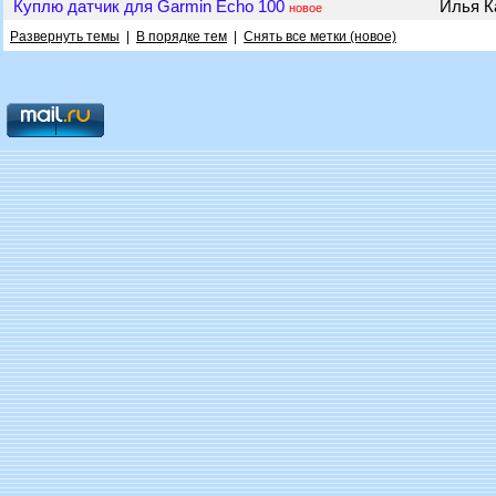
Куплю датчик для Garmin Echo 100
Илья К
новое
Развернуть темы
|
В порядке тем
|
Снять все метки (новое)