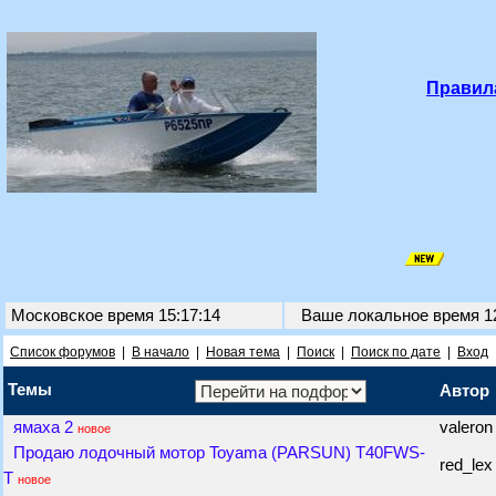
Правил
Московское время 15:17:14
Ваше локальное время
1
Список форумов
|
В начало
|
Новая тема
|
Поиск
|
Поиск по дате
|
Вход
Темы
Автор
ямаха 2
valero
новое
Продаю лодочный мотор Toyama (PARSUN) T40FWS-
red_le
T
новое